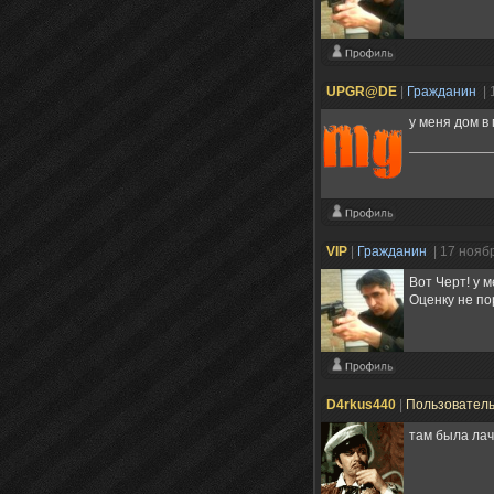
UPGR@DE
|
Гражданин
| 
у меня дом в
VIP
|
Гражданин
| 17 нояб
Вот Черт! у 
Оценку не по
D4rkus440
|
Пользовател
там была ла