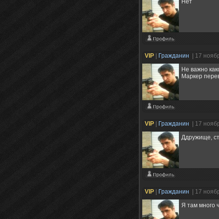
Нет
VIP
|
Гражданин
| 17 нояб
Не важно как
Маркер пере
VIP
|
Гражданин
| 17 нояб
Ддружище, ст
VIP
|
Гражданин
| 17 нояб
Я там много ч