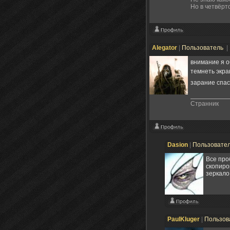
Но в четвёрт
Alegator
|
Пользователь
|
внимание я о
темнеть экра
зарание спа
Странник
Dasion
|
Пользовате
Все про
скопиро
зеркало
PaulKluger
|
Пользов