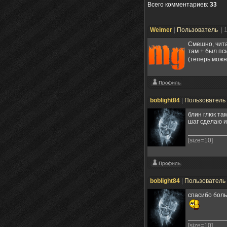
Всего комментариев
:
33
Weimer
|
Пользователь
| 
Смешно, чита
там + был пси
(теперь можн
boblight84
|
Пользователь
блин глюк та
шаг сделаю и
[size=10]
boblight84
|
Пользователь
спасибо боль
[size=10]