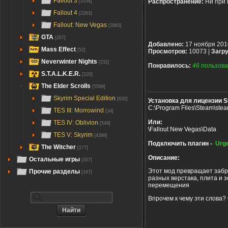
Fallout 3
Распространение:
Ни при 
[1034]
Fallout 4
[2263]
Fallout: New Vegas
[2883]
GTA
[267]
Добавлено:
17 ноября 201
Mass Effect
[52]
Просмотров:
10073 |
Загру
Neverwinter Nights
[232]
Понравилось:
46
пользова
S.T.A.L.K.E.R.
[220]
The Elder Scrolls
[5599]
Skyrim Special Edition
[630]
Установка для лицензии S
C:\Program Files\Steam\ste
TES III: Morrowind
[34]
Или:
TES IV: Oblivion
[549]
\Fallout New Vegas\Data
TES V: Skyrim
[4386]
Подключить плагин -
Urg
The Witcher
[177]
Описание:
Остальные игры
[357]
Этот мод превращает забр
Прочие разделы
[167]
разных верстака, плита и 
перемещения
Впрочем к чему эти слова?