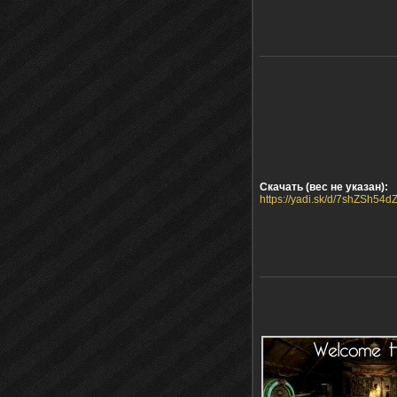
Скачать (вес не указан):
https://yadi.sk/d/7shZSh54