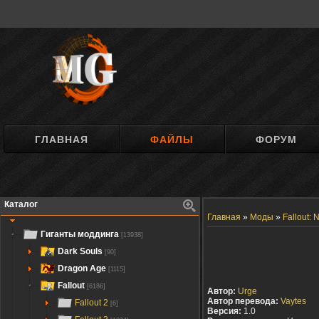
ГЛАВНАЯ
ФАЙЛЫ
ФОРУМ
Каталог
Главная
»
Моды
»
Fallout:
Гиганты моддинга
[13938]
Dark Souls
[90]
Dragon Age
[1115]
Fallout
[6186]
Автор:
Urge
Автор перевода:
Vaytes
Fallout 2
[6]
Версия:
1.0