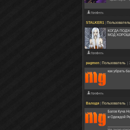
STALKER1
|
Пользовател
КОГДА ПОДХ
МОД ХОРОШ
pagmen
|
Пользователь
| 
как убрать б
Валодя
|
Пользователь
| 
Багов Куча 
и Одеждой Р
Не знаю како