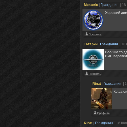
Mesterio
|
Гражданин
| 18
Хороший дом!
Татарин
|
Гражданин
| 18
Вообще то да
ВИП перевел
Rinat
|
Гражданин
| 
Когда он
Rinat
|
Гражданин
| 18 но