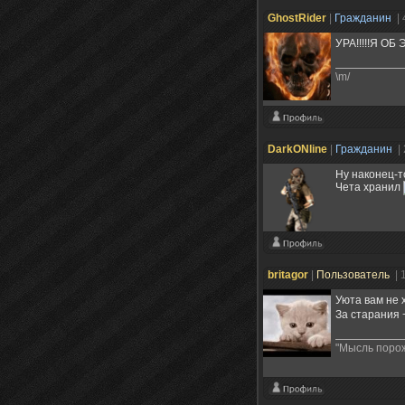
GhostRider
|
Гражданин
| 
УРА!!!!!Я О
\m/
DarkONline
|
Гражданин
|
Ну наконец-т
Чета хранил
britagor
|
Пользователь
| 
Уюта вам не 
За старания 
"Мысль порож