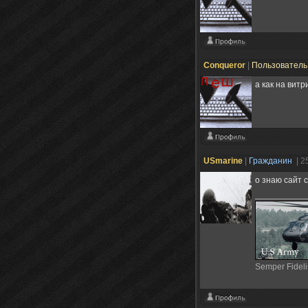
Conqueror
|
Пользовател
а как на вит
USmarine
|
Гражданин
| 2
о знаю сайт 
Semper Fideli