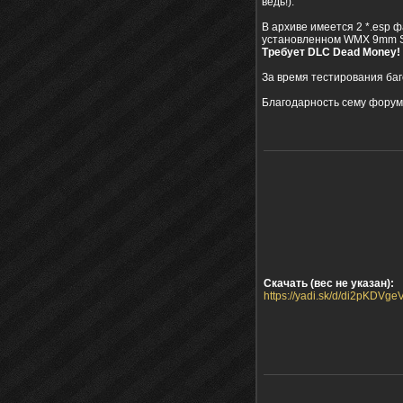
ведь!).
В архиве имеется 2 *.esp 
установленном WMX 9mm SM
Требует DLC Dead Money!
За время тестирования ба
Благодарность сему форуму
Скачать (вес не указан):
https://yadi.sk/d/di2pKDVg