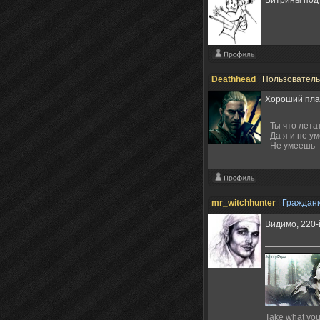
Deathhead
|
Пользовател
Хороший плаг
- Ты что лет
- Да я и не ум
- Не умеешь -
mr_witchhunter
|
Граждан
Видимо, 220-
Take what you