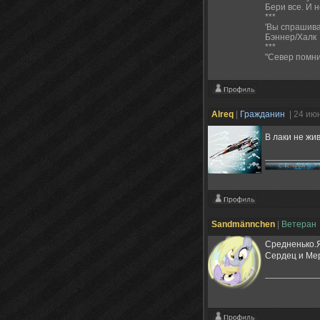
Бери все. И н
***
'Вы спрашива
Бэннер/Халк
***
"Север помнит
Alreq
|
Гражданин
| 24 ию
В лаки не жи
Sandmännchen
|
Ветеран
Средненько.Я
Сердец и Мер