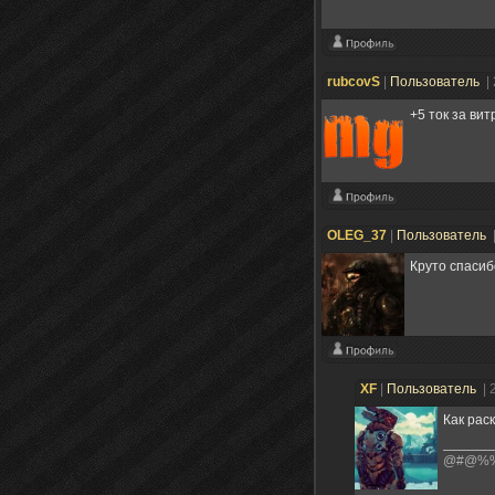
rubcovS
|
Пользователь
|
+5 ток за ви
OLEG_37
|
Пользователь
Круто спасиб
XF
|
Пользователь
| 
Как рас
@#@%