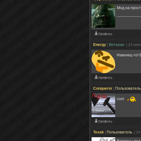
Мод на прост
Energy
|
Ветеран
| 24 июн
Наконец-то! 
Conqueror
|
Пользовател
cool
Tesak
|
Пользователь
| 24
Витрины под 