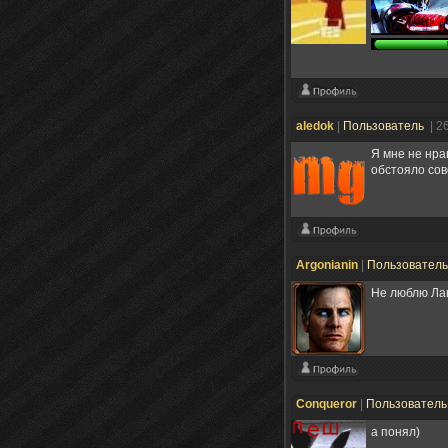
aledok
|
Пользователь
| 2
Я мне не нра
обстояло сов
Argonianin
|
Пользовател
Не люблю Ла
Conqueror
|
Пользовател
а понял)