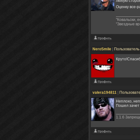
любую сторон
Оценку все-р
"Ковальски, 
"Звездные вр
NeroSmile
|
Пользовател
Круто!Спаси
valera194811
|
Пользоват
Неплохо, неп
Пошел зачет 
1.1.6 Запре