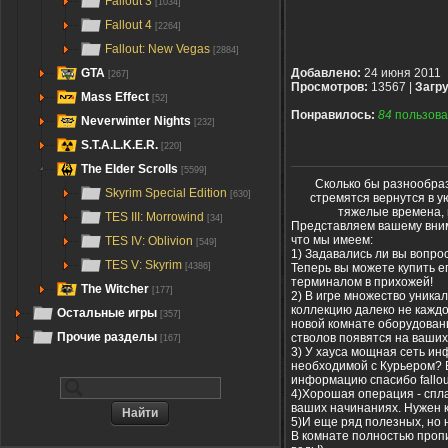
Fallout 3
[1034]
Fallout 4
[2264]
Fallout: New Vegas
[2884]
GTA
Добавлено:
24 июня 2011
[267]
Просмотров:
13567 |
Загру
Mass Effect
[52]
Понравилось:
84
пользова
Neverwinter Nights
[232]
S.T.A.L.K.E.R.
[220]
The Elder Scrolls
[5599]
Сколько бы разнообраз
Skyrim Special Edition
[630]
стремятся вернутся в у
тяжелые времена, 
TES III: Morrowind
[34]
Представляем вашему вним
что мы имеем:
TES IV: Oblivion
[549]
1) Задавались ли вы вопро
TES V: Skyrim
Теперь вы можете купить е
[4386]
терминалом в прихожей!
The Witcher
[177]
2) В игре множество уникал
коллекцию далеко не каждом
Остальные игры
[357]
новой комнате оборудова
Прочие разделы
стволов появятся на ваших
[167]
3) У хауса мощная сеть ин
необходимой с Курьером?
информацию спасибо fallout
4)Хорошая операция - спл
ваших начинаниях. Нужен 
5)И еще ряд полезных, но 
В комнате полностью пропи