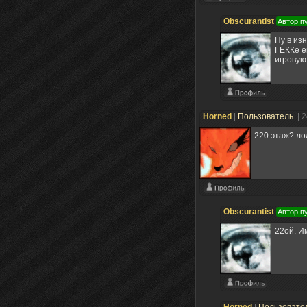
Obscurantist
Автор п
Ну в из
ГЕККе е
игрову
Horned
|
Пользователь
| 
220 этаж? ло
Obscurantist
Автор п
22ой. И
Horned
|
Пользовате