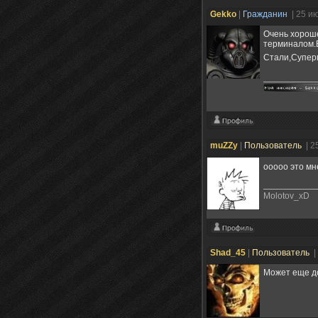
Gekko
|
Гражданин
| 25 и
Очень хорош
терминалом.Е
Стали,Суперм
muZZy
|
Пользователь
| 2
ооооо это м
Molotov_xD
Shad_45
|
Пользователь
|
Может еще до