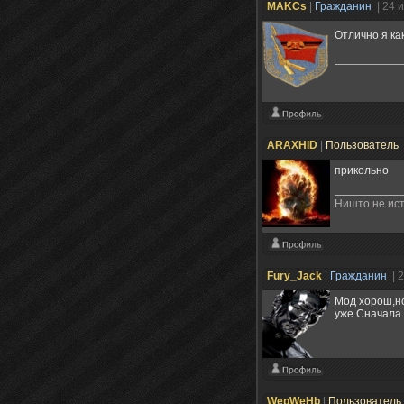
MAKCs
|
Гражданин
| 24 
Отлично я ка
ARAXHID
|
Пользователь
прикольно
Ништо не ист
Fury_Jack
|
Гражданин
| 
Мод хорош,но
уже.Сначала 
WepWeHb
|
Пользователь