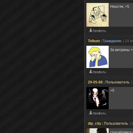
Ништяк, +5.
Tolbum
|
Гражданин
| 24 
За витрины 
29-05-88
|
Пользователь
|
+5
dip_city
|
Пользователь
| 
спасибо!мод 