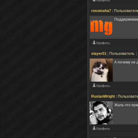
rosomaha7
|
Пользовател
Поддержива
slayer01
|
Пользователь
|
А почему не 
RuslanWright
|
Пользоват
Жаль что ярк