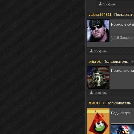
valera194811
|
Пользоват
Нормалек.А в
1.1.6 Запре
prisrok
|
Пользователь
| 
Прикольно к
MRCO_3
|
Пользователь
|
Ради витрин