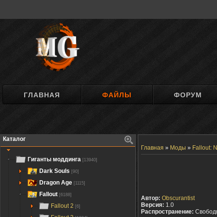
ГЛАВНАЯ
ФАЙЛЫ
ФОРУМ
Каталог
Главная
»
Моды
»
Fallout:
Гиганты моддинга
[13940]
Dark Souls
[90]
Dragon Age
[1115]
Fallout
[6188]
Автор:
Obscurantist
Версия:
1.0
Fallout 2
[6]
Распространение:
Свобод