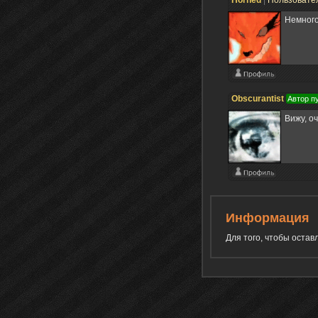
Немного
Obscurantist
Автор п
Вижу, о
Информация
Для того, чтобы оста