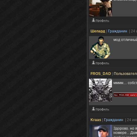
Шепард
|
Гражданин
| 24
мод отличный
FROS_DAD
|
Пользовате
мммм.... соб
Kraas
|
Гражданин
| 24 и
Здорово. но 
номере... Да