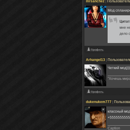
mrsanchez
|
Пользовател
Мод спланир
Цита
мне н
дело 
Arhangel13
|
Пользовател
Четкий мод)))
"Хочешь мира 
dukenukem777
|
Пользов
классный мо
+5555555555
Caption