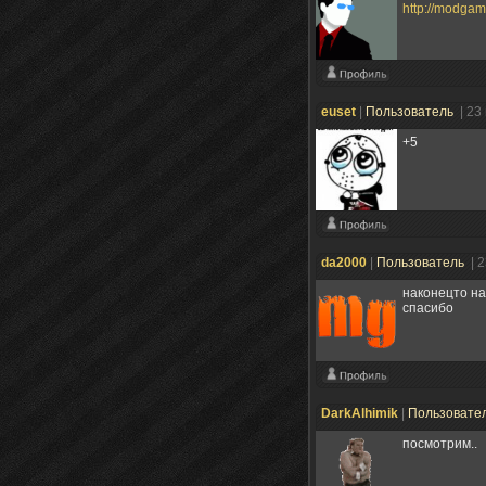
http://modgame
euset
|
Пользователь
| 23
+5
da2000
|
Пользователь
| 
наконецто на
спасибо
DarkAlhimik
|
Пользовате
посмотрим..