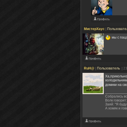
МистерХаус
|
Пользовате
мы с паца
RuH@
|
Пользователь
| 2
Ха,прикольно
холодильники
домики на св
Собрались во
Волк говорит:
Заяй: "Я буду
А хомяк и гов