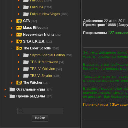
Fallout 3
[1034]
Fallout 4
[2264]
Fallout: New Vegas
[2884]
GTA
Добавлено:
22 июня 2011
[267]
Просмотров:
10888 |
Загру
Mass Effect
[52]
Понравилось:
127
пользов
Neverwinter Nights
[232]
S.T.A.L.K.E.R.
[220]
The Elder Scrolls
[5599]
Этот мод добавляет жилье 
Skyrim Special Edition
[630]
устал от роскошных номер
======================
TES III: Morrowind
[34]
В доме есть все необходимо
Кстати чтобы попасть в до
TES IV: Oblivion
[549]
======================
TES V: Skyrim
Также дом является превос
[4386]
отстрелом мирных жителей
The Witcher
[177]
======================
В архиве с модом лежит .
Остальные игры
[357]
причине оказался связан с 
Прочие разделы
не доставит Вам больших 
[167]
======================
Приятной игры=) Жду ваших