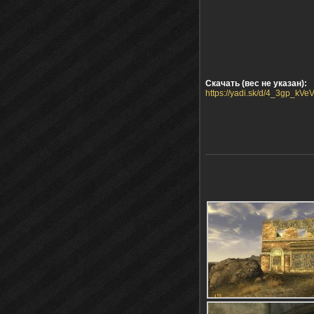
Скачать (вес не указан):
https://yadi.sk/d/4_3gp_kV