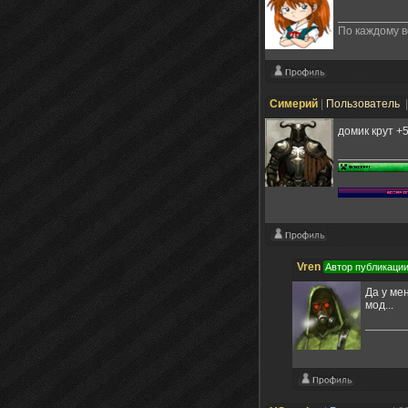
По каждому в
Симерий
|
Пользователь
домик крут +
Vren
Автор публикаци
Да у ме
мод...