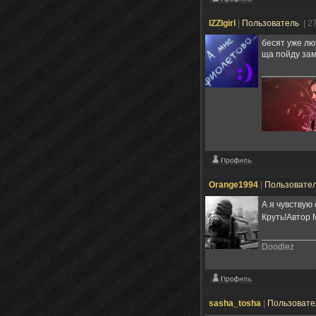
IZZIgirl
|
Пользователь
| 2
бесят уже лю
ща пойду зам
Orange1994
|
Пользовате
А я чувствую
Круть!Автор 
Doodlez
sasha_tosha
|
Пользоват