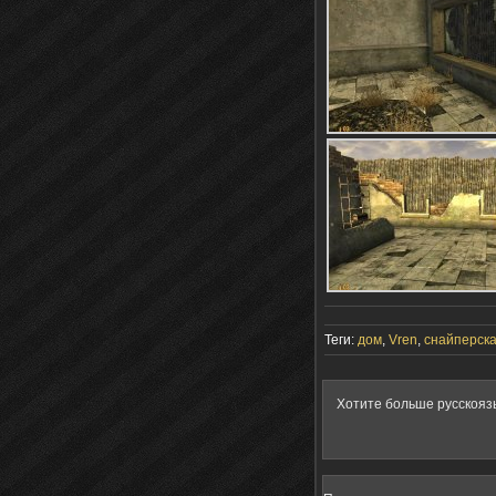
Теги:
дом
,
Vren
,
снайперск
Хотите больше русскояз