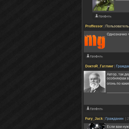
Proffessor
|
Пользовател
Однозначно 
DоктоR_Гатлинг
|
Гражда
Автор, так д
особняк(как в
огонь по как
Fury_Jack
|
Гражданин
| 
Если вам нуж