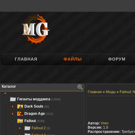
ГЛАВНАЯ
ФАЙЛЫ
ФОРУМ
Каталог
Главная
»
Моды
»
Fallout:
Гиганты моддинга
[13940]
Dark Souls
[90]
Dragon Age
[1115]
Fallout
[6188]
Автор:
Vren
Версия:
1.0
Fallout 2
[6]
Распространение:
Требуе