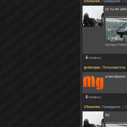
USmarine
|
Гражданин
| 2
ну ты же уме
Semper Fideli
grotezque
|
Пользователь
атмосферно +
USmarine
|
Гражданин
| 2
фу