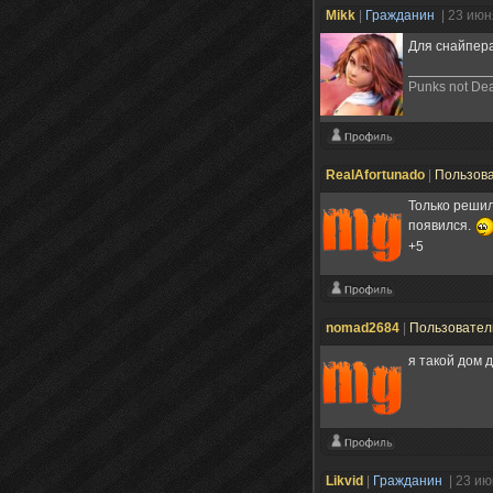
Mikk
|
Гражданин
| 23 июн
Для снайпера
Punks not De
RealAfortunado
|
Пользов
Только решил
появился.
+5
nomad2684
|
Пользовате
я такой дом 
Likvid
|
Гражданин
| 23 и