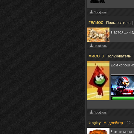
ГЕЛИОС
|
Пользователь
|
Настоящий до
MRCO_3
|
Пользователь
|
Дом хорош но
langley
|
Модмейкер
| 22 
Что-то меня 