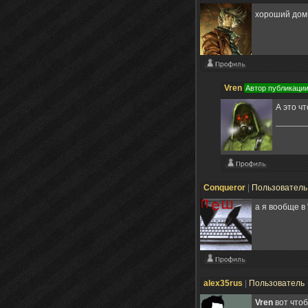
хороший до
Vren
Автор публикаци
А это ч
Conqueror
|
Пользовател
а я вообще в 
alex35rus
|
Пользователь
Vren
вот что