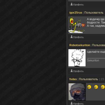
igor25rus
|
Пользователь
А водичку гд
бодрости. Та
А так, задум
Robotsekuriton
|
Пользов
сделаёте ещё
Sekuriton
fsdas
|
Пользователь
| 15