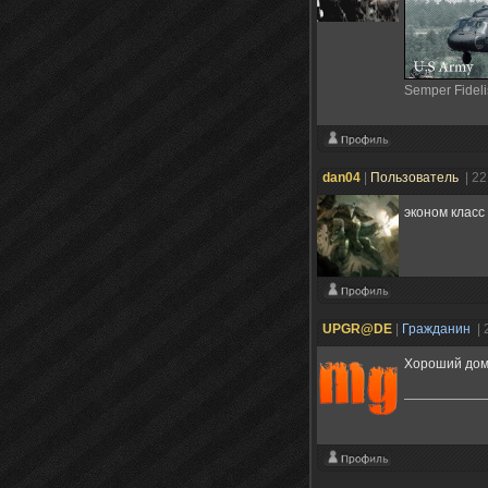
Semper Fideli
dan04
|
Пользователь
| 2
эконом класс
UPGR@DE
|
Гражданин
| 
Хороший дом