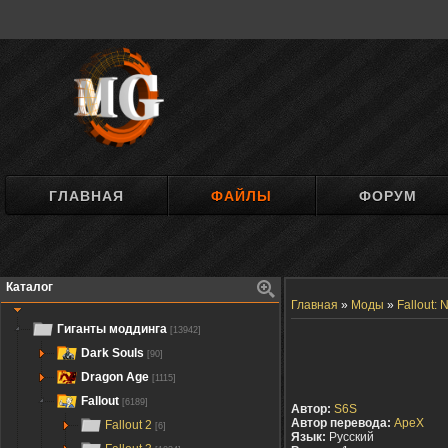
ГЛАВНАЯ
ФАЙЛЫ
ФОРУМ
Каталог
Главная
»
Моды
»
Fallout:
Гиганты моддинга
[13942]
Dark Souls
[90]
Dragon Age
[1115]
Fallout
[6189]
Автор:
S6S
Автор перевода:
ApeX
Fallout 2
[6]
Язык:
Русский