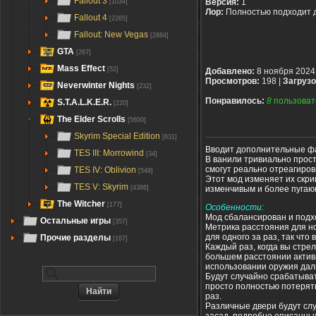
Fallout 3
Версия:
1
[1034]
Лор:
Полностью подходит 
Fallout 4
[2265]
Fallout: New Vegas
[2884]
GTA
[267]
Mass Effect
[52]
Добавлено:
8 ноября 2024
Просмотров:
198 |
Загрузо
Neverwinter Nights
[232]
Понравилось:
8
пользоват
S.T.A.L.K.E.R.
[220]
The Elder Scrolls
[5600]
Skyrim Special Edition
[631]
Вводит дополнительные фа
TES III: Morrowind
[34]
В ванили тривиально прост
смогут реально отреагиров
TES IV: Oblivion
[549]
Этот мод изменяет их скри
TES V: Skyrim
изменчивым и более пугаю
[4386]
The Witcher
[177]
Особенности:
Мод сбалансирован и подх
Остальные игры
[357]
Метрика расстояния для но
для одного за раз, так что 
Прочие разделы
[167]
Каждый раз, когда вы стре
большем расстоянии актива
использовании оружия дал
Будут случайно срабатыват
просто полностью потерять
раз.
Различные двери будут слу
засад, подробно описанны