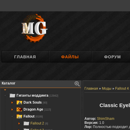
ГЛАВНАЯ
ФАЙЛЫ
ФОРУМ
Каталог
Главная
»
Моды
»
Fallout 4
Гиганты моддинга
[13942]
Dark Souls
[90]
Classic Eye
Dragon Age
[1115]
Fallout
[6189]
Автор:
ShimSham
Версия:
1.0
Fallout 2
[6]
Лор:
Полностью подходит 