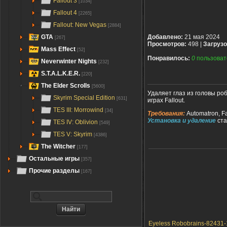
Fallout 3
[1034]
Fallout 4
[2265]
Fallout: New Vegas
[2884]
GTA
Добавлено:
21 мая 2024
[267]
Просмотров:
498 |
Загрузо
Mass Effect
[52]
Понравилось:
0
пользоват
Neverwinter Nights
[232]
S.T.A.L.K.E.R.
[220]
The Elder Scrolls
[5600]
Удаляет глаз из головы ро
Skyrim Special Edition
[631]
играх Fallout.
TES III: Morrowind
[34]
Требования:
Automatron, F
Установка и удаление
ста
TES IV: Oblivion
[549]
TES V: Skyrim
[4386]
The Witcher
[177]
Остальные игры
[357]
Прочие разделы
[167]
Eyeless Robobrains-82431-1