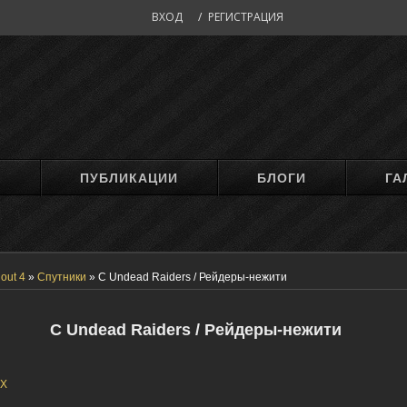
ВХОД
/
РЕГИСТРАЦИЯ
М
ПУБЛИКАЦИИ
БЛОГИ
ГА
lout 4
»
Спутники
»
C Undead Raiders / Рейдеры-нежити
C Undead Raiders / Рейдеры-нежити
eX