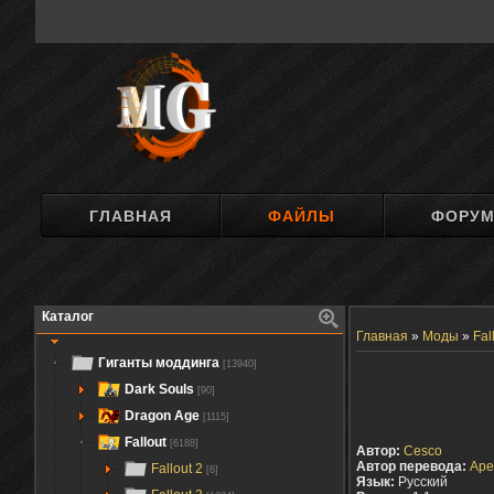
ГЛАВНАЯ
ФАЙЛЫ
ФОРУ
Каталог
Главная
»
Моды
»
Fal
Гиганты моддинга
[13940]
Dark Souls
[90]
Dragon Age
[1115]
Fallout
[6188]
Автор:
Cesco
Автор перевода:
Ap
Fallout 2
[6]
Язык:
Русский