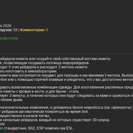
я 2026
грузок:
58 |
Комментарии:
0
зователям
ейдеров-нежити или создайте свой собственный костюм нежити.
, позволяющая создавать полчища некрорейдеров.
дит 5 этих рейдеров и расходует 3 жетона нежити.
но изготовить в химлаборатории.
нежити вам потребуется предмет для призыва и как минимум 3 жетона. Выбе
бое или с помощью горячей клавиши и убедитесь, что у вас достаточно жетон
давать всевозможные комбинации одежды. Для изготовления различных пред
 пакеты с кровью и кости, а для брони - сталь.
вует 3 минуты, в течение которых они будут следовать за вами и сражаться 
в облаке дыма.
 незначительные изменения, и добавлена ​​броня некробосса (см. скриншоты).
 рейдеров автоматически появляться во время боя.
мущественно в начале битвы.
 несколько рейдеров, каждый из которых существует 30 секунд.
rld
ие
стандартные. BA2, ESP помечен как ESL.