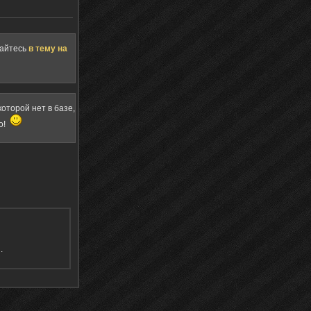
щайтесь
в тему на
оторой нет в базе,
о!
я
.