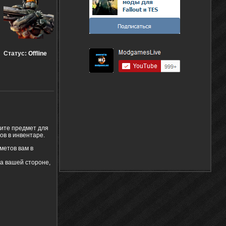
Статус:
Offline
рите предмет для
ов в инвентаре.
метов вам в
на вашей стороне,