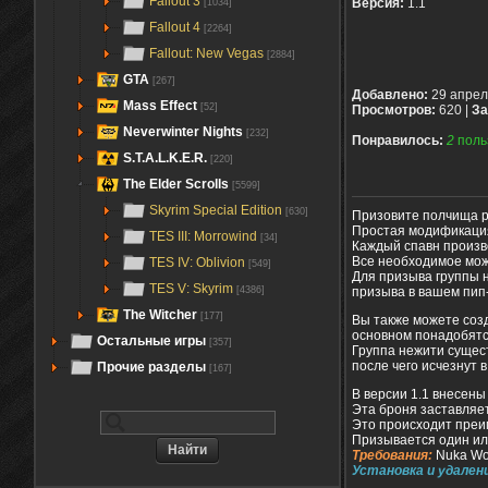
Fallout 3
Версия:
1.1
[1034]
Fallout 4
[2264]
Fallout: New Vegas
[2884]
GTA
[267]
Добавлено:
29 апрел
Mass Effect
[52]
Просмотров:
620 |
За
Neverwinter Nights
[232]
Понравилось:
2
поль
S.T.A.L.K.E.R.
[220]
The Elder Scrolls
[5599]
Skyrim Special Edition
[630]
Призовите полчища р
Простая модификация
TES III: Morrowind
[34]
Каждый спавн произво
Все необходимое мож
TES IV: Oblivion
[549]
Для призыва группы 
TES V: Skyrim
призыва в вашем пип-
[4386]
The Witcher
[177]
Вы также можете соз
основном понадобятся
Остальные игры
[357]
Группа нежити сущест
после чего исчезнут 
Прочие разделы
[167]
В версии 1.1 внесены
Эта броня заставляет
Это происходит преи
Призывается один или
Требования:
Nuka Wo
Установка и удален