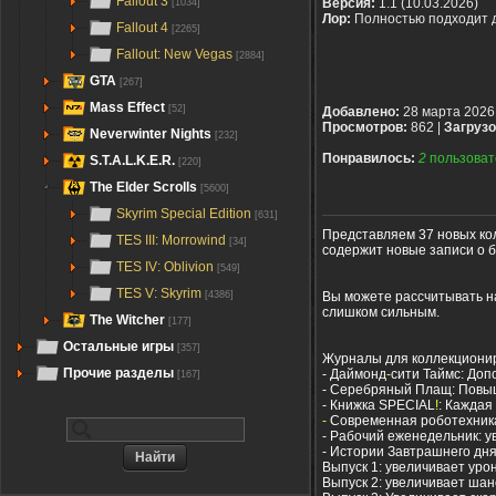
Fallout 3
Версия:
1.1 (10.03.2026)
[1034]
Лор:
Полностью подходит 
Fallout 4
[2265]
Fallout: New Vegas
[2884]
GTA
[267]
Mass Effect
[52]
Добавлено:
28 марта 2026
Просмотров:
862 |
Загрузо
Neverwinter Nights
[232]
Понравилось:
2
пользоват
S.T.A.L.K.E.R.
[220]
The Elder Scrolls
[5600]
Skyrim Special Edition
[631]
Представляем 37 новых ко
TES III: Morrowind
[34]
содержит новые записи о 
TES IV: Oblivion
[549]
TES V: Skyrim
Вы можете рассчитывать н
[4386]
слишком сильным.
The Witcher
[177]
Остальные игры
[357]
Журналы для коллекциони
Прочие разделы
- Даймонд
-
сити Таймс: До
[167]
- Серебряный Плащ: Повыш
- Книжка SPECIAL
!
: Каждая
-
Современная роботехника
- Рабочий еженедельник: у
- Истории Завтрашнего дня
Выпуск 1: увеличивает уро
Выпуск 2: увеличивает ша