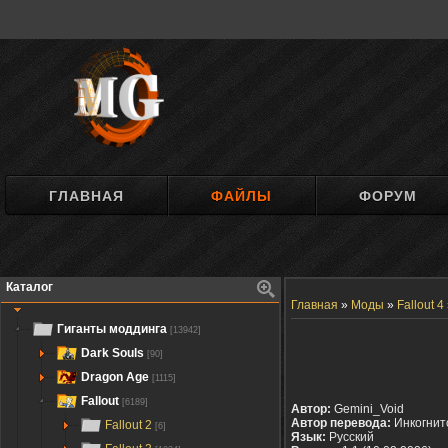
ГЛАВНАЯ
ФАЙЛЫ
ФОРУМ
Каталог
Главная
»
Моды
»
Fallout 4
Гиганты моддинга
[13942]
Dark Souls
[90]
Dragon Age
[1115]
Fallout
[6189]
Автор:
Gemini_Void
Автор перевода:
Инкогнит
Fallout 2
[6]
Язык:
Русский