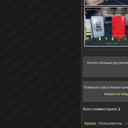
Хотите больше русскояз
Помогите нам в поиске кач
пишите
в тем
Всего комментариев
:
2
Курок1
|
Пользователь
| 