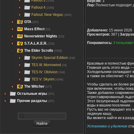
Fallout 3
Версия:
3
[1034]
Лор:
Полностью подходит 
Fallout 4
[2264]
Fallout: New Vegas
[2884]
GTA
[267]
Mass Effect
[52]
Добавлено:
15 июня 2026
Просмотров:
367 |
Загрузо
Neverwinter Nights
[232]
Понравилось:
3
пользоват
S.T.A.L.K.E.R.
[220]
The Elder Scrolls
[5599]
Skyrim Special Edition
[630]
Красивые и полностью фун
TES III: Morrowind
[34]
Главная цель этого мода 
Холодильники охлаждают вс
TES IV: Oblivion
[549]
а также он обеспечит +2 во
TES V: Skyrim
[4386]
Чтобы сделать их более ре
The Witcher
[177]
при включении, чтобы пока
Также добавлен современн
Остальные игры
[357]
отреставрированный льдог
Прочие разделы
Этот безупречный льдоген
[167]
воды в вашем поселении.
Пусть вас не смущают его
ледяную кашу.
Вы можете найти их в разд
Установка и удаление
ста