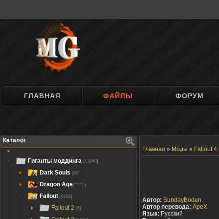
ГЛАВНАЯ
ФАЙЛЫ
ФОРУМ
Каталог
Главная
»
Моды
»
Fallout 4
Гиганты моддинга
[13940]
Dark Souls
[90]
Dragon Age
[1115]
Fallout
[6188]
Автор:
SundayBoden
Автор перевода:
ApeX
Fallout 2
[6]
Язык:
Русский