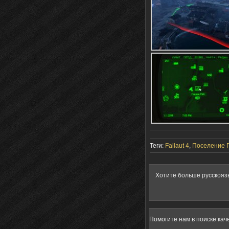
Теги:
Fallaut 4
,
Поселение 
Хотите больше русскояз
Помогите нам в поиске кач