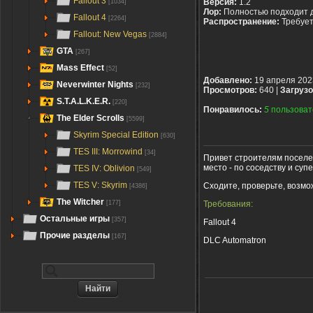
Fallout 3
Версия:
1.2
[1034]
Лор:
Полностью подходит 
Fallout 4
[2264]
Распространение:
Требуе
Fallout: New Vegas
[2884]
GTA
[267]
Mass Effect
[52]
Добавлено:
19 апреля 202
Neverwinter Nights
[232]
Просмотров:
640 |
Загрузо
S.T.A.L.K.E.R.
[220]
Понравилось:
5
пользоват
The Elder Scrolls
[5599]
Skyrim Special Edition
[630]
TES III: Morrowind
[34]
Привет строителям поселен
место - по соседству и су
TES IV: Oblivion
[549]
TES V: Skyrim
Сходите, проверьте, возмо
[4386]
The Witcher
Требования:
[177]
Остальные игры
[357]
Fallout 4
Прочие разделы
[167]
DLC Automatron