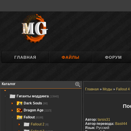
ГЛАВНАЯ
ФАЙЛЫ
ФОРУМ
Каталог
Главная
»
Моды
»
Fallout 4
Гиганты моддинга
[13940]
Dark Souls
[90]
Пос
Dragon Age
[1115]
Fallout
[6188]
Автор:
tarsis31
Автор перевода:
Basil44
Fallout 2
[6]
Язык:
Русский