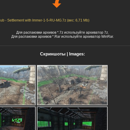
Club - Settlement with Immer-1-5-RU-MG.7z (вес: 6,71 Mb)
Для распаковки архивов *.7z используйте архиватор 7z.
Для распаковки архивов *.Rar используйте архиватор WinRar.
Скриншоты | Images: