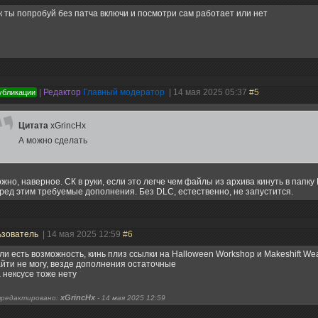
к ты попробуй без патча включи и посмотри сам работает или нет
|
Редактор
Главный модератор
| 14 мая 2025 05:37
#5
убликации
Цитата
xGrincHx
А можно сделать
жно, наверное. СК в руки, если это легче чем файлы из архива кинуть в папку 
ред этим требуемые дополнения. Без DLC, естественно, не запустится.
ьзователь
| 14 мая 2025 12:59
#6
ли есть возможность, кинь плиз ссылки на Halloween Workshop и Makeshift W
йти не могу, везде дополнения остаточные
 нексусе тоже нету
xGrincHx
редактировано:
-
14 мая 2025 12:59