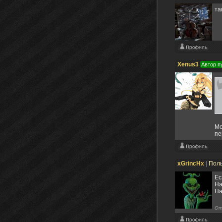
та
Xenus3
Автор п
Мо
пе
xGrincHx
|
Пол
Ес
На
На
От