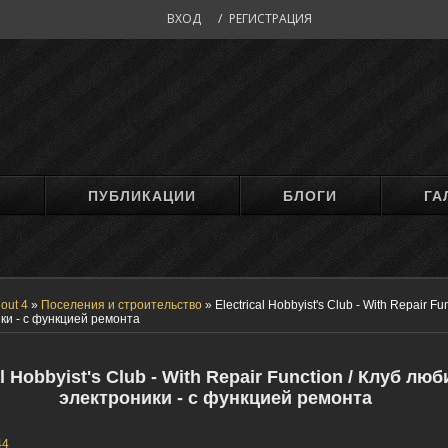
ВХОД
/
РЕГИСТРАЦИЯ
М
ПУБЛИКАЦИИ
БЛОГИ
ГА
lout 4
»
Поселения и строительство
»
Electrical Hobbyist's Club - With Repair Fu
ки - с функцией ремонта
al Hobbyist's Club - With Repair Function / Клуб лю
электроники - с функцией ремонта
44