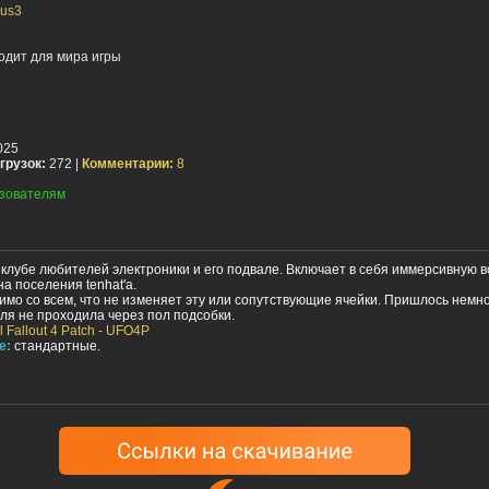
us3
одит для мира игры
025
грузок:
272 |
Комментарии:
8
зователям
 клубе любителей электроники и его подвале. Включает в себя иммерсивную 
на поселения tenhat'а.
мо со всем, что не изменяет эту или сопутствующие ячейки. Пришлось немн
ля не проходила через пол подсобки.
al Fallout 4 Patch - UFO4P
е:
стандартные.