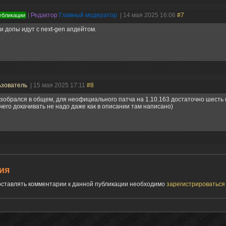
|
Редактор
Главный модератор
| 14 мая 2025 16:06
#7
убликации
и допы идут с next-gen апдейтом.
ьзователь
| 15 мая 2025 17:11
#8
зобрался в общем, для неофициального патча на 1.10.163 достаточно шесть
чего докачивать не надо даже как в описании там написано)
ия
 оставлять комментарии к данной публикации необходимо
зарегистрироватьс