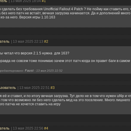
тель
| 13 мая 2025 18:04
#1
 сделать без требования Unofficial Fallout 4 Patch ? Не пойму как ставить его
а без него патч не встаёт, вечная загрузка начинается. Да и дополнений мног
 из-за него. Версия игры 1.10.163
атель
| 13 мая 2025 22:13
#2
ты читал что версия 2.1.5 нужна для 163?
правда не совсем тоже понимаю зачем этот патч когда он правит баги в самом 
Faust
редактировано:
-
13 мая 2025 22:52
ьзователь
| 13 мая 2025 22:51
#3
 я её и ставил, и по итогу вечная загрузка. Тут дело не в том что нужен uf4p и ч
в том что возможно ли без него сделать мод на это поселение. Много лишнего 
ого патча не хочется ставить на игру
атель
| 13 мая 2025 22:56
#4