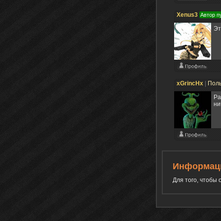
Xenus3
Автор п
Эт
xGrincHx
|
Пол
Ра
ни
Информац
Для того, чтобы