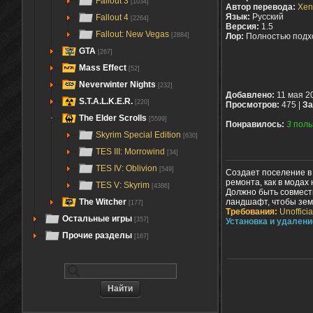
Fallout 3
[1034]
Автор перевода:
Xen
Язык:
Русский
Fallout 4
[2264]
Версия:
1.5
Fallout: New Vegas
[2884]
Лор:
Полностью подх
GTA
[267]
Mass Effect
[52]
Neverwinter Nights
[232]
Добавлено:
11 мая 2
S.T.A.L.K.E.R.
[220]
Просмотров:
475 |
За
The Elder Scrolls
[5599]
Понравилось:
3
поль
Skyrim Special Edition
[630]
TES III: Morrowind
[34]
TES IV: Oblivion
[549]
Создает поселение в
ремонта, как в модах 
TES V: Skyrim
[4386]
Должно быть совмести
ландшафт, чтобы зем
The Witcher
[177]
Требования:
Unoffici
Остальные игры
[357]
Установка и удалени
Прочие разделы
[167]