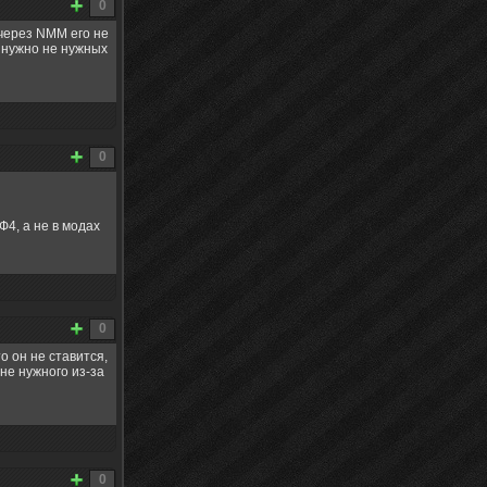
0
, через NMM его не
о нужно не нужных
0
Ф4, а не в модах
0
то он не ставится,
не нужного из-за
0