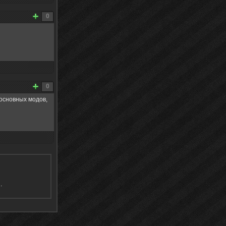
0
0
 основных модов,
я
.