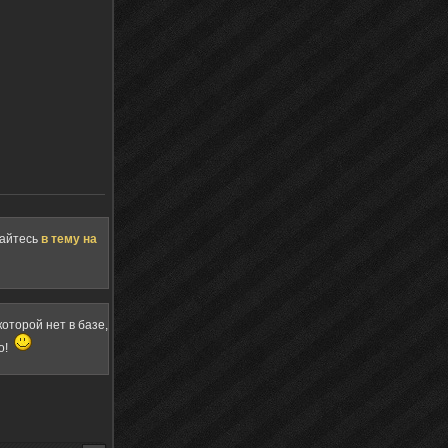
щайтесь
в тему на
оторой нет в базе,
о!