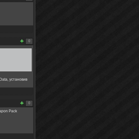
0
Data, установив
0
eapon Pack