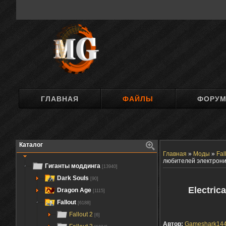
ГЛАВНАЯ
ФАЙЛЫ
ФОРУ
Каталог
Главная
»
Моды
»
Fal
любителей электрони
Гиганты моддинга
[13940]
Dark Souls
[90]
Electric
Dragon Age
[1115]
Fallout
[6188]
Fallout 2
[6]
Автор:
Gameshark14