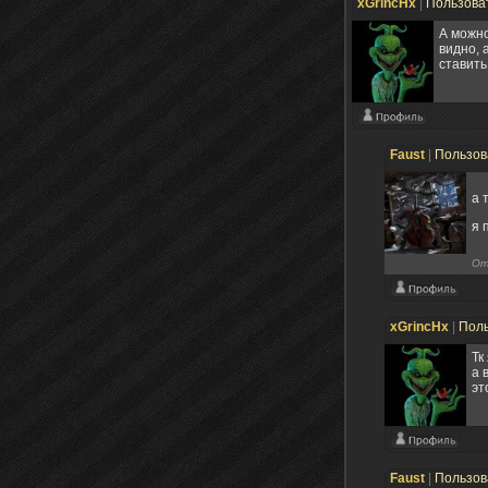
xGrincHx
|
Пользова
А можно
видно, 
ставить
Faust
|
Пользов
а 
я 
От
xGrincHx
|
Пол
Тк
а 
эт
Faust
|
Пользов