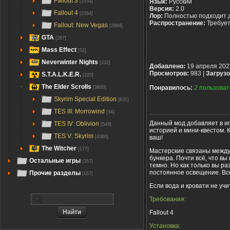
Fallout 3
Язык:
Русский
[1034]
Версия:
2.0
Fallout 4
[2264]
Лор:
Полностью подходит 
Распространение:
Требуе
Fallout: New Vegas
[2884]
GTA
[267]
Mass Effect
[52]
Neverwinter Nights
[232]
Добавлено:
19 апреля 202
Просмотров:
983 |
Загрузо
S.T.A.L.K.E.R.
[220]
The Elder Scrolls
Понравилось:
2
пользоват
[5600]
Skyrim Special Edition
[631]
TES III: Morrowind
[34]
Данный мод добавляет в иг
TES IV: Oblivion
[549]
историей и мини-квестом. К
TES V: Skyrim
ваш!
[4386]
The Witcher
[177]
Мастерские связаны между 
бункера. Почти всё, что вы
Остальные игры
[357]
темно. Но как только вы р
постоянное освещение. Все
Прочие разделы
[167]
Если вода и кровати не уч
Требования:
Fallout 4
Установка: