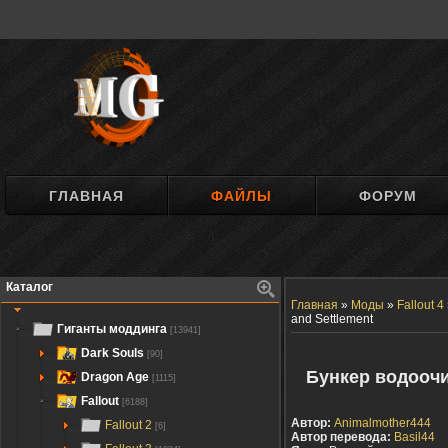
ГЛАВНАЯ
ФАЙЛЫ
ФОРУМ
Каталог
Главная
»
Моды
»
Fallout 4
and Settlement
Гиганты моддинга
[13941]
Dark Souls
[90]
Бункер водоочис
Dragon Age
[1115]
Fallout
[6188]
Автор:
Animalmother444
Fallout 2
[6]
Автор перевода:
Basil44