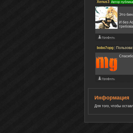
Xenus3
Автор публик
Это бин
И без A
требова
bobo7opg
|
Пользова
Спасибо
Информация
Для того, чтобы оста