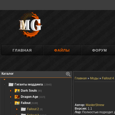
ГЛАВНАЯ
ФАЙЛЫ
ФОРУМ
Каталог
Главная
»
Моды
»
Fallout 4
Гиганты моддинга
[13940]
Dark Souls
[90]
Dragon Age
[1115]
Fallout
[6188]
Автор:
MasterShrew
Версия:
1.1
Fallout 2
[6]
Лор:
Полностью подходит 