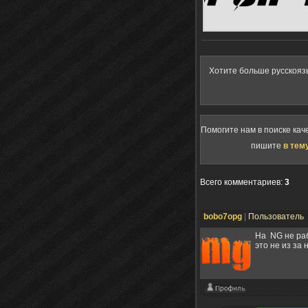
Хотите больше русскояз
Помогите нам в поиске кач
пишите
в тем
Всего комментариев
:
3
bobo7opg
|
Пользователь
На NG не раб
это не из за