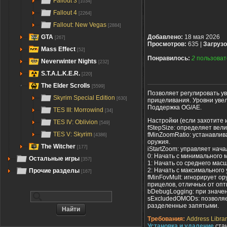
Fallout 3
[1034]
Fallout 4
[2264]
Fallout: New Vegas
[2884]
GTA
Добавлено:
18 мая 2026
[267]
Просмотров:
635 |
Загрузо
Mass Effect
[52]
Понравилось:
2
пользоват
Neverwinter Nights
[232]
S.T.A.L.K.E.R.
[220]
The Elder Scrolls
[5599]
Позволяет регулировать у
Skyrim Special Edition
[630]
прицеливания. Уровни уве
Поддержка OG/AE.
TES III: Morrowind
[34]
Настройки (если захотите и
TES IV: Oblivion
[549]
fStepSize: определяет вел
TES V: Skyrim
fMinZoomRatio: устанавли
[4386]
оружия.
The Witcher
[177]
iStartZoom: управляет нач
0: Начать с минимального
Остальные игры
[357]
1: Начать со среднего мас
2: Начать с максимального
Прочие разделы
[167]
fMinFovMult: игнорирует о
прицелов, отличных от опт
bDebugLogging: при значе
sExcludedOMODs: позволяе
разделенные запятыми.
Требования:
Address Librar
Установка и удаление
ста