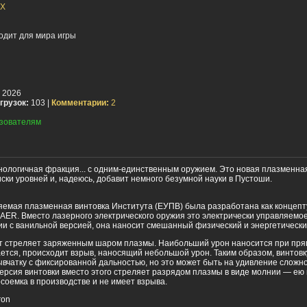
eX
одит для мира игры
 2026
грузок:
103 |
Комментарии:
2
зователям
нологичная фракция... с одним-единственным оружием. Это новая плазменная
ски уровней и, надеюсь, добавит немного безумной науки в Пустоши.
яемая плазменная винтовка Института (ЕУПВ) была разработана как концеп
AER. Вместо лазерного электрического оружия это электрически управляемо
ии с ванильной версией, она наносит смешанный физический и энергетически
 стреляет заряженным шаром плазмы. Наибольший урон наносится при пря
ется, происходит взрыв, наносящий небольшой урон. Таким образом, винтов
ывчатку с фиксированной дальностью, но это может быть на удивление сложно
ерсия винтовки вместо этого стреляет разрядом плазмы в виде молнии — ею
рсоемка в производстве и не имеет взрыва.
ron