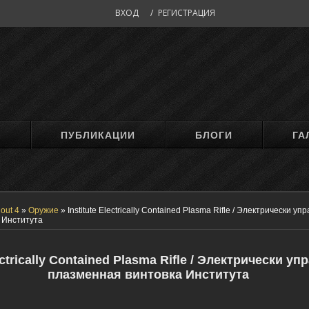
ВХОД
/
РЕГИСТРАЦИЯ
М
ПУБЛИКАЦИИ
БЛОГИ
ГА
lout 4
»
Оружие
»
Institute Electrically Contained Plasma Rifle / Электрически у
 Института
lectrically Contained Plasma Rifle / Электрически у
плазменная винтовка Института