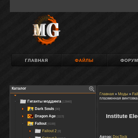
ГЛАВНАЯ
ФАЙЛЫ
ФОРУ
Каталог
Главная
»
Моды
»
Fal
плазменная винтовка
Гиганты моддинга
[13940]
Dark Souls
[90]
Institute E
Dragon Age
[1115]
Fallout
[6188]
Fallout 2
[6]
Автор:
DocTock