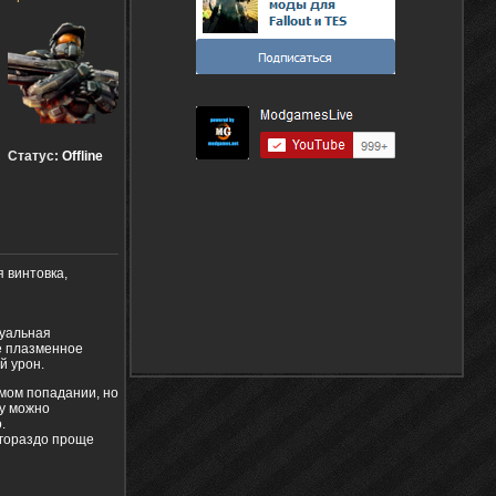
Статус:
Offline
 винтовка,
туальная
е плазменное
й урон.
мом попадании, но
ку можно
.
 гораздо проще