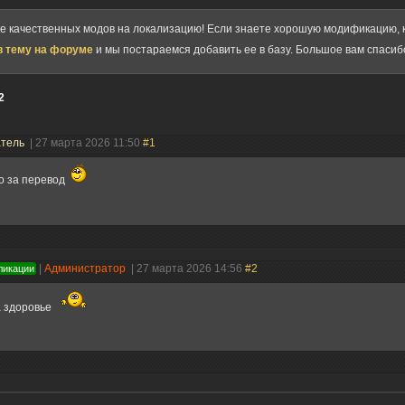
ке качественных модов на локализацию! Если знаете хорошую модификацию, к
в тему на форуме
и мы постараемся добавить ее в базу. Большое вам спасиб
2
атель
| 27 марта 2026 11:50
#1
о за перевод
|
Администратор
| 27 марта 2026 14:56
#2
ликации
 здоровье