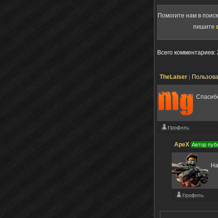
Помогите нам в поис
пишите
Всего комментариев
:
TheLaiser
|
Пользов
Спасиб
ApeX
Автор пуб
На