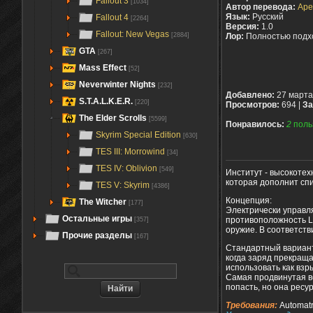
Fallout 3
[1034]
Автор перевода:
Ap
Язык:
Русский
Fallout 4
[2264]
Версия:
1.0
Fallout: New Vegas
[2884]
Лор:
Полностью подх
GTA
[267]
Mass Effect
[52]
Neverwinter Nights
[232]
Добавлено:
27 марта
S.T.A.L.K.E.R.
[220]
Просмотров:
694 |
За
The Elder Scrolls
[5599]
Понравилось:
2
поль
Skyrim Special Edition
[630]
TES III: Morrowind
[34]
TES IV: Oblivion
[549]
Институт - высокотех
которая дополнит спи
TES V: Skyrim
[4386]
Концепция:
The Witcher
[177]
Электрически управл
Остальные игры
противоположность L
[357]
оружие. В соответств
Прочие разделы
[167]
Стандартный вариант
когда заряд прекраща
использовать как взр
Самая продвинутая в
попасть, но она ресу
Требования:
Automat