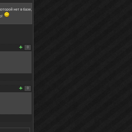
оторой нет в базе,
о!
0
0