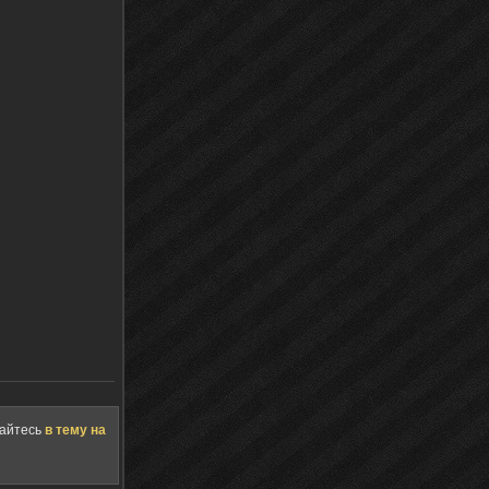
щайтесь
в тему на