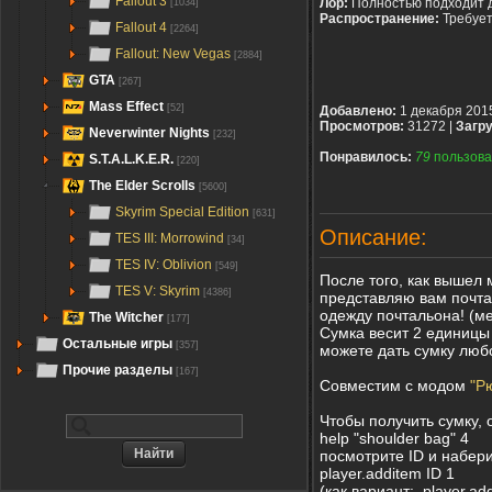
Fallout 3
Лор:
Полностью подходит 
[1034]
Распространение:
Требуе
Fallout 4
[2264]
Fallout: New Vegas
[2884]
GTA
[267]
Mass Effect
[52]
Добавлено:
1 декабря 201
Просмотров:
31272 |
Загру
Neverwinter Nights
[232]
Понравилось:
79
пользова
S.T.A.L.K.E.R.
[220]
The Elder Scrolls
[5600]
Skyrim Special Edition
[631]
Описание:
TES III: Morrowind
[34]
TES IV: Oblivion
[549]
После того, как вышел
TES V: Skyrim
[4386]
представляю вам почта
одежду почтальона! (ме
The Witcher
[177]
Сумка весит 2 единицы 
Остальные игры
[357]
можете дать сумку лю
Прочие разделы
[167]
Совместим с модом
"Р
Чтобы получить сумку, 
help "shoulder bag" 4
посмотрите ID и набери
player.additem ID 1
(как вариант: player.a