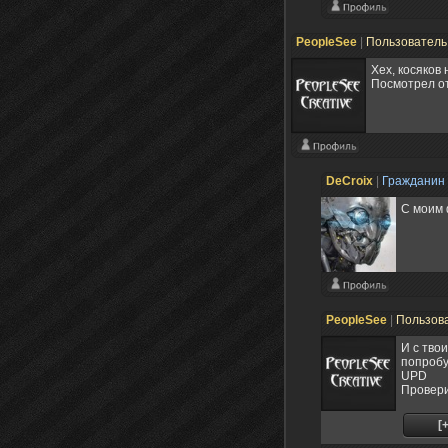
PeopleSee
|
Пользовател
Хех, косяков
Посмотрел от 
DeCroix
|
Гражданин
С моим 
PeopleSee
|
Пользов
И с тво
попробу
UPD
Провери