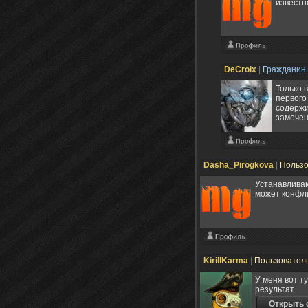
известн
DeCroix
|
Гражданин
Только 
первого
содержи
замечен
Dasha_Pirogkova
|
Польз
Устанавливаю
может конфл
KirillKarma
|
Пользовател
У меня вот т
результат.