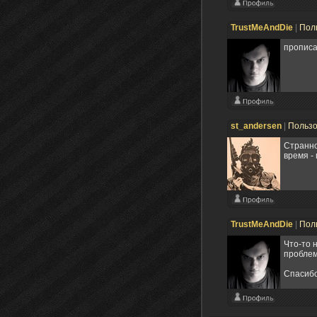
TrustMeAndDie
|
Пол
прописа
st_andersen
|
Польз
Странно
время -
TrustMeAndDie
|
Пол
Что-то 
проблем
Спасиб