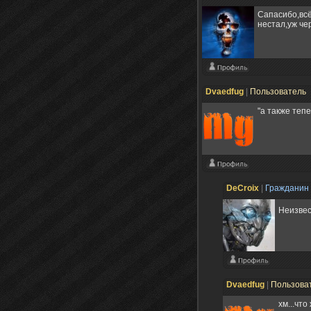
Сапасибо,всё
нестал,уж чер
Dvaedfug
|
Пользователь
"а также тепе
DeCroix
|
Гражданин
Неизвест
Dvaedfug
|
Пользова
хм...что