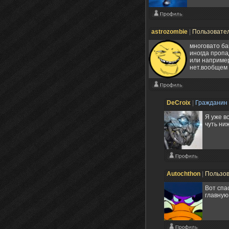
astrozombie
|
Пользовате
многовато ба
иногда пропа
или например
нет.вообщем
DeCroix
|
Гражданин
Я уже в
чуть ни
Autochthon
|
Пользо
Вот спа
главную 