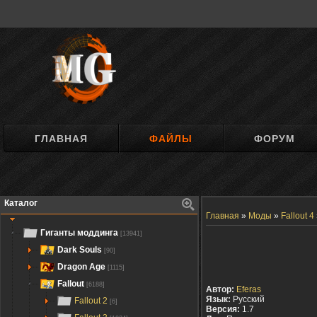
ГЛАВНАЯ
ФАЙЛЫ
ФОРУМ
Каталог
Главная
»
Моды
»
Fallout 4
Гиганты моддинга
[13941]
Dark Souls
[90]
Dragon Age
[1115]
Fallout
[6188]
Автор:
Eferas
Язык:
Русский
Fallout 2
[6]
Версия:
1.7