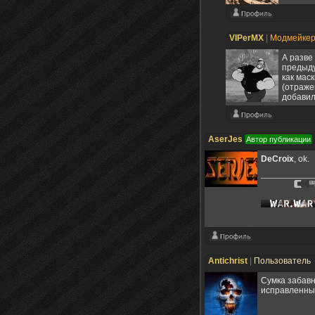
VIPerMX
|
Модмейке
А разве
предыду
как мас
(отраже
добавил
AserJes
Автор публикации
DeCroix
, ok.
Antichrist
|
Пользователь
Сумка забавн
исправленны