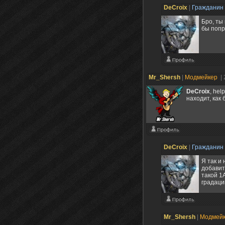
DeCroix
|
Гражданин
Бро, ты
бы попр
Mr_Shersh
|
Модмейкер
|
DeCroix
, hel
находит, как
DeCroix
|
Гражданин
Я так и
добавит
такой 1
градаци
Mr_Shersh
|
Модмей