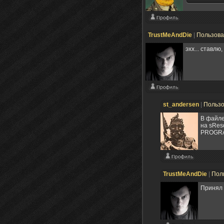
TrustMeAndDie
|
Пользов
эхх... ставлю
st_andersen
|
Польз
В файле
на sRes
PROGRAM
TrustMeAndDie
|
Пол
Принял 