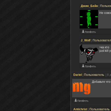
Джин_Бейн
|
Пользо
Не совс
J_Wolf
|
Пользовате
>ка кто
just kill 
Dariel
|
Пользователь
| 8 
Добавьте что
Antichrist
|
Пользователь