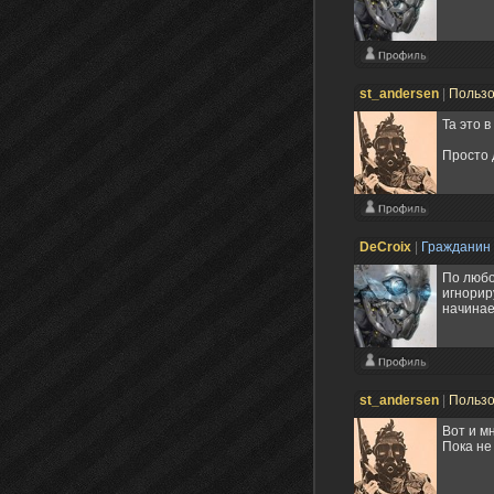
st_andersen
|
Польз
Та это в
Просто 
DeCroix
|
Гражданин
По любо
игнорир
начинае
st_andersen
|
Польз
Вот и м
Пока не