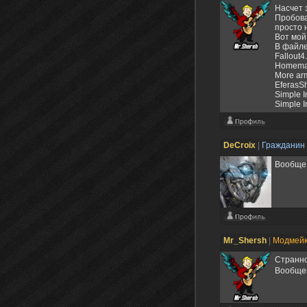
Насчет 
Пробова
просто 
Вот мой
В файле
Fallout4
Homema
More arm
EferasS
Simple I
Simple I
DeCroix
|
Гражданин
Вообще 
Mr_Shersh
|
Модмей
Странно
Вообще