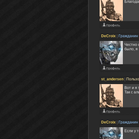
Благода
DeCroix
|
Гражданин
Честно 
было, я
st_andersen
|
Польз
Вот и я 
Так с а
DeCroix
|
Гражданин
Если у 