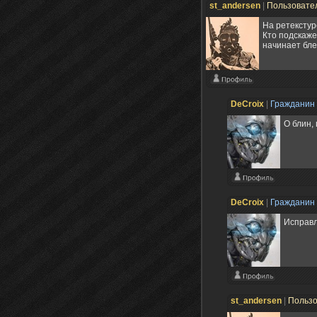
st_andersen
|
Пользовате
На ретекстур
Кто подскажет
начинает бле
DeCroix
|
Гражданин
О блин,
DeCroix
|
Гражданин
Исправ
st_andersen
|
Польз