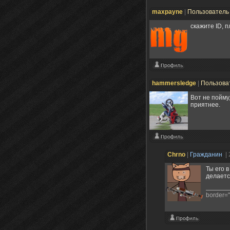
maxpayne
|
Пользовател
скажите ID, п
hammersledge
|
Пользова
Вот не пойму
приятнее.
Chrno
|
Гражданин
|
Ты его 
делаетс
border="0