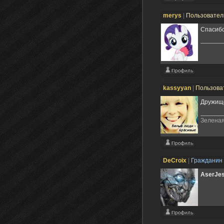
merys
|
Пользовате
Спасибо
kassyyan
|
Пользова
Дружище
Зеленая
DeCroix
|
Гражданин
AserJe