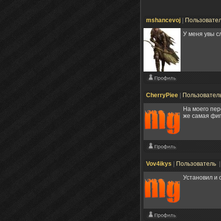
mshancevoj
|
Пользовате
У меня увы сл
CherryPiee
|
Пользовател
На моего пер
же самая фи
Vov4ikys
|
Пользователь
|
Установил и 