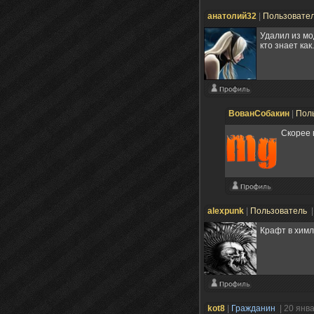
анатолий32
|
Пользовате
Удалил из мо
кто знает как.
ВованСобакин
|
Пол
Скорее в
alexpunk
|
Пользователь
|
Крафт в химл
kot8
|
Гражданин
| 20 янв