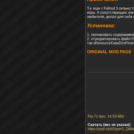
Т.к. еще с Fallout 3 сильн
игры. А сопутствующие эле
любителя, делал для себя 
Установка:
1. скопировать содержимое 
2. отредактировать файл Fa
так sResourceDataDirsFin
ORIGINAL MOD PAGE
Pip.7z (вес: 14,59 Mb)
Скачать (вес не указан):
https://yadi.sk/d/5gwrS_Q8