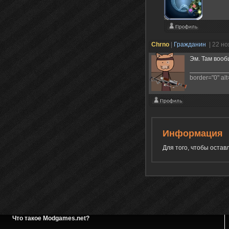
Chrno
|
Гражданин
| 22 н
Эм. Там вооб
border="0" alt=
Информация
Для того, чтобы оста
Что такое Modgames.net?