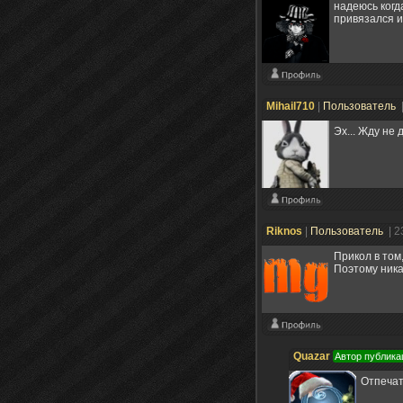
надеюсь когд
привязался и
Mihail710
|
Пользователь
Эх... Жду не 
Riknos
|
Пользователь
| 2
Прикол в том
Поэтому ника
Quazar
Автор публика
Отпечат