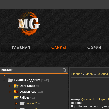
ГЛАВНАЯ
ФАЙЛЫ
ФОРУМ
Каталог
Главная
»
Моды
»
Fallout 4
Гиганты моддинга
[13940]
Dark Souls
[90]
Dragon Age
[1115]
Fallout
[6188]
Автор:
Quazar aka Magnesi
Версия:
1.0
Fallout 2
[6]
Лор:
Полностью подходит 