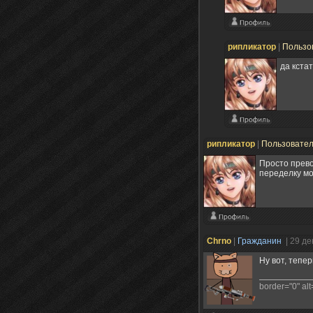
рипликатор
|
Пользо
да кста
рипликатор
|
Пользовате
Просто прево
переделку мо
Chrno
|
Гражданин
| 29 д
Ну вот, тепе
border="0" alt=