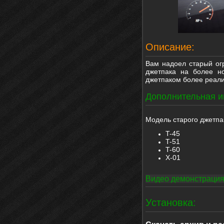
Описание:
Вам надоел старый ог
джетпака на более н
джетпаком более реали
Дополнительная 
Модель старого джетпа
T-45
T-51
T-60
X-01
Видео демонстрация
Установка: