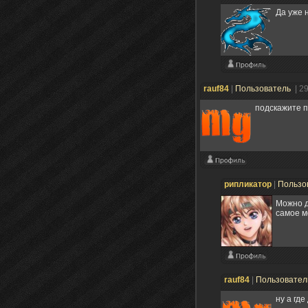
Да уже 
rauf84
|
Пользователь
| 2
подскажите п
рипликатор
|
Пользо
Можно д
самое м
rauf84
|
Пользовате
ну а гд