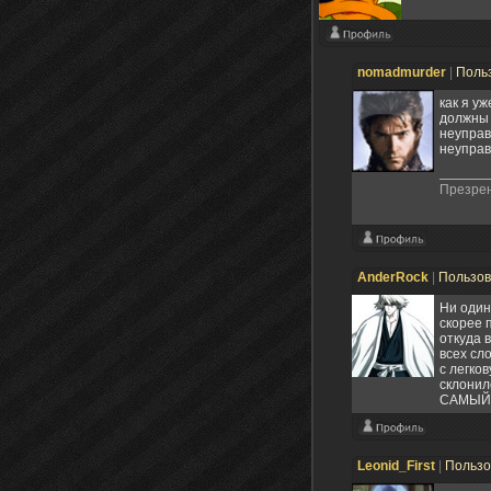
nomadmurder
|
Поль
как я у
должны 
неуправ
неуправ
Презрен
AnderRock
|
Пользо
Ни один
скорее 
откуда 
всех сл
с легко
склонил
САМЫЙ к
Leonid_First
|
Пользо