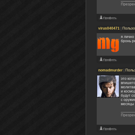
Презрен
virus040471
|
Пользо
я лично
бронь р
nomadmurder
|
Поль
это кот
впишетс
молитва
и космо
будут с
с оружи
месяцы 
Презрен