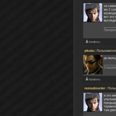
на само
же 2 со
космоде
вот это
выгляде
Презрен
pikabu
|
Пользовате
до выхо
Спасибо!
nomadmurder
|
Поль
и это м
ультрам
предыду
термина
там дже