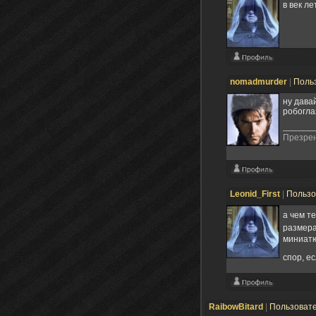
в век л
nomadmurder
|
Поль
ну дава
робогла
Презрен
Leonid_First
|
Пользо
а чем т
размера
миниатю
спор, е
RaibowBitard
|
Пользоват