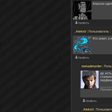
Классно сдел
_AleksU
|
Пользователь
|
Кто знает, а
nomadmurder
|
Поль
да, есть
стально
перфекц
Презрен
_AleksU
|
Пользоват