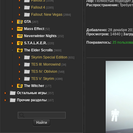
Fallout 3
Лор:
Полностью подходит 
[1034]
Распространение:
Требуе
Fallout 4
[2265]
Fallout: New Vegas
[2884]
GTA
[267]
Mass Effect
[52]
Добавлено:
28 декабря 20
Просмотров:
14840 |
Загру
Neverwinter Nights
[232]
Понравилось:
35
пользова
S.T.A.L.K.E.R.
[220]
The Elder Scrolls
[5600]
Skyrim Special Edition
[631]
TES III: Morrowind
[34]
TES IV: Oblivion
[549]
TES V: Skyrim
[4386]
The Witcher
[177]
Остальные игры
[357]
Прочие разделы
[167]