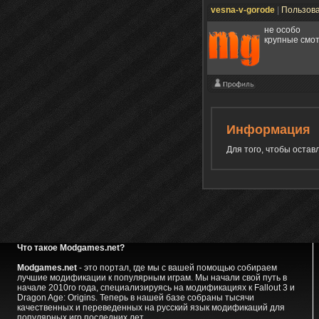
vesna-v-gorode
|
Пользов
не особо
крупные смо
Информация
Для того, чтобы оста
Что такое Modgames.net?
Modgames.net
- это портал, где мы с вашей помощью собираем
лучшие модификации к популярным играм. Мы начали свой путь в
начале 2010го года, специализируясь на модификациях к Fallout 3 и
Dragon Age: Origins. Теперь в нашей базе собраны тысячи
качественных и переведенных на русский язык модификаций для
популярных игр последних лет.