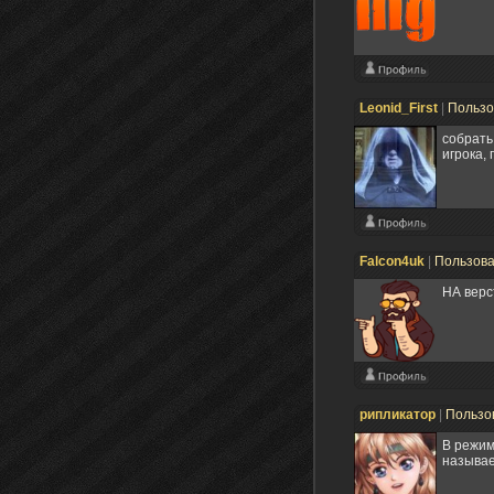
Leonid_First
|
Пользо
собрать
игрока,
Falcon4uk
|
Пользов
НА верс
рипликатор
|
Пользо
В режим
называе