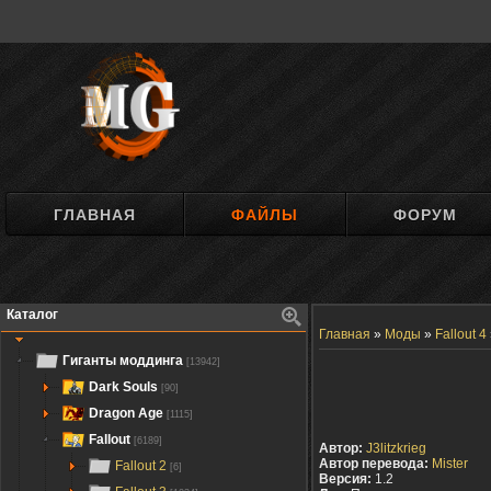
ГЛАВНАЯ
ФАЙЛЫ
ФОРУМ
Каталог
Главная
»
Моды
»
Fallout 4
Гиганты моддинга
[13942]
Dark Souls
[90]
Dragon Age
[1115]
Fallout
[6189]
Автор:
J3litzkrieg
Автор перевода:
Mister
Fallout 2
[6]
Версия:
1.2