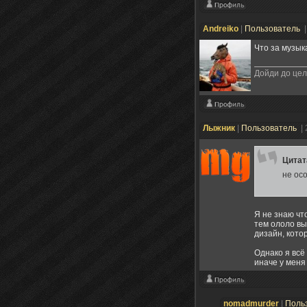
Andreiko
|
Пользователь
|
Что за музыка
Дойди до цели
Лыжник
|
Пользователь
|
Цита
не ос
Я не знаю чт
тем ололо вы
дизайн, кото
Однако я всё
иначе у меня
nomadmurder
|
Поль