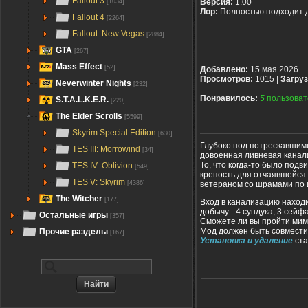
Fallout 3
Версия:
1.00
[1034]
Лор:
Полностью подходит 
Fallout 4
[2264]
Fallout: New Vegas
[2884]
GTA
[267]
Mass Effect
[52]
Добавлено:
15 мая 2026
Просмотров:
1015 |
Загруз
Neverwinter Nights
[232]
Понравилось:
5
пользоват
S.T.A.L.K.E.R.
[220]
The Elder Scrolls
[5599]
Skyrim Special Edition
[630]
Глубоко под потрескавшим
TES III: Morrowind
[34]
довоенная ливневая канал
То, что когда-то было под
TES IV: Oblivion
[549]
крепость для отчаявшейся
TES V: Skyrim
ветераном со шрамами по и
[4386]
The Witcher
[177]
Вход в канализацию находи
добычу - 4 сундука, 3 сейф
Остальные игры
[357]
Сможете ли вы пройти мим
Мод должен быть совмести
Прочие разделы
[167]
Установка и удаление
ста