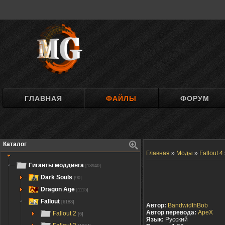
ГЛАВНАЯ
ФАЙЛЫ
ФОРУМ
Каталог
Главная
»
Моды
»
Fallout 4
Гиганты моддинга
[13940]
Dark Souls
[90]
Dragon Age
[1115]
Fallout
[6188]
Автор:
BandwidthBob
Автор перевода:
ApeX
Fallout 2
[6]
Язык:
Русский