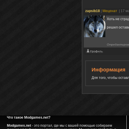
zapsib18
|
Меценат
| 17 м
Хоть не стра
решил остави
Отредактиров
Информация
Для того, чтобы оста
Что такое Modgames.net?
Modgames.net
- это портал, где мы с вашей помощью собираем