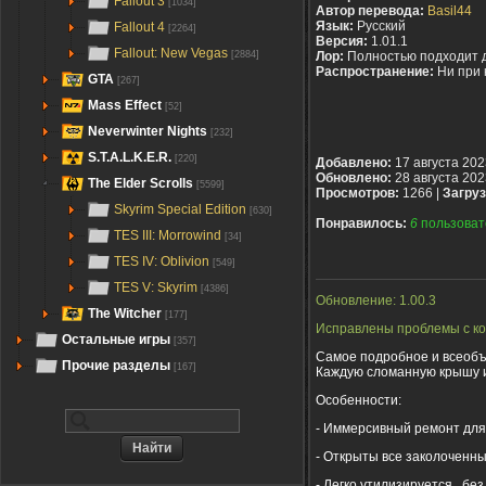
Fallout 3
[1034]
Автор перевода:
Basil44
Язык:
Русский
Fallout 4
[2264]
Версия:
1.01.1
Fallout: New Vegas
[2884]
Лор:
Полностью подходит 
Распространение:
Ни при 
GTA
[267]
Mass Effect
[52]
Neverwinter Nights
[232]
S.T.A.L.K.E.R.
[220]
Добавлено:
17 августа 202
Обновлено:
28 августа 202
The Elder Scrolls
[5599]
Просмотров:
1266 |
Загруз
Skyrim Special Edition
[630]
Понравилось:
6
пользоват
TES III: Morrowind
[34]
TES IV: Oblivion
[549]
TES V: Skyrim
[4386]
Обновление: 1.00.3
The Witcher
[177]
Исправлены проблемы с ко
Остальные игры
[357]
Самое подробное и всеобъ
Прочие разделы
[167]
Каждую сломанную крышу и
Особенности:
- Иммерсивный ремонт для
- Открыты все заколоченн
- Легко утилизируется , б