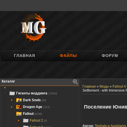
ГЛАВНАЯ
ФАЙЛЫ
ФОРУМ
Каталог
Главная
»
Моды
»
Fallout 4
Settlement - with Immersive 
Гиганты моддинга
[13940]
Dark Souls
[90]
Поселение Юниве
Dragon Age
[1115]
Fallout
[6188]
Fallout 2
[6]
Автор:
Tenhats и Aurelianis