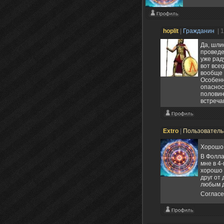
hoplit
|
Гражданин
| 
Да, шли
проведе
уже рад
вот все
вообще 
Особенн
опасност
половин
встречаю
Extro
|
Пользовател
Хорошо,
В Фолла
мне в 4
хорошо 
друг от
любым д
Согласе