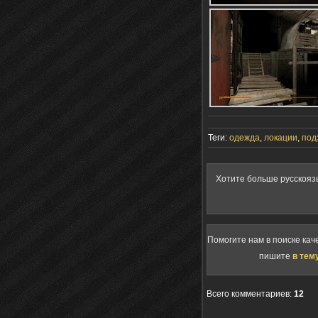
Теги:
одежда
,
локации
,
под
Хотите больше русскояз
Помогите нам в поиске кач
пишите
в тем
Всего комментариев
:
12