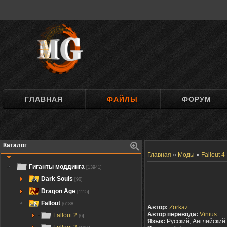
ГЛАВНАЯ
ФАЙЛЫ
ФОРУМ
Каталог
Главная
»
Моды
»
Fallout 4
Гиганты моддинга
[13941]
Dark Souls
[90]
Dragon Age
[1115]
Fallout
[6188]
Автор:
Zorkaz
Автор перевода:
Vinius
Fallout 2
[6]
Язык:
Русский, Английский