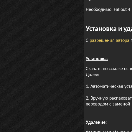
Необходимо:
Fallout
4
Установка и у
С
разрешения автора
п
Установка:
Скачать по ссылке о
Далее:
1. Автоматическая ус
2. Вручную распаковат
переводом с заменой
Удаление: