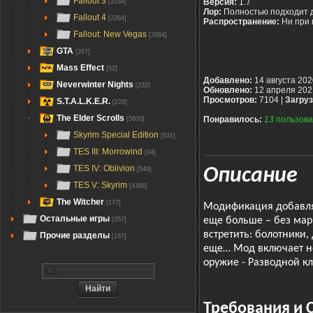
Fallout 3
Версия:
1.7
[1034]
Лор:
Полностью подходит 
Fallout 4
[2264]
Распространение:
Ни при 
Fallout: New Vegas
[2884]
GTA
[267]
Mass Effect
[52]
Добавлено:
14 августа 202
Neverwinter Nights
[232]
Обновлено:
12 апреля 202
Просмотров:
7104 |
Загруз
S.T.A.L.K.E.R.
[220]
The Elder Scrolls
Понравилось:
13
пользова
[5600]
Skyrim Special Edition
[631]
TES III: Morrowind
[34]
TES IV: Oblivion
Описание
[549]
TES V: Skyrim
[4386]
The Witcher
[177]
Модификация добавляе
Остальные игры
еще больше – без марк
[357]
встретить: болотники,
Прочие разделы
[167]
еще… Мод включает н
оружие - Разводной к
Требования и 