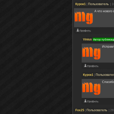
Курок1
|
Пользователь
| 
А что нового
Vinius
Автор публикац
Исправ
Курок1
|
Пользовате
Спасиб
Fox25
|
Пользователь
| 28