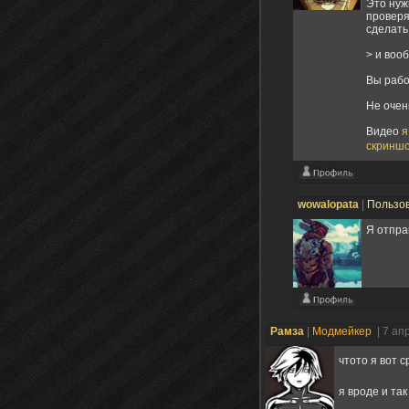
Это нуж
проверя
сделать
> и воо
Вы рабо
Не очен
Видео
я
скриншо
wowalopata
|
Пользо
Я отпра
Рамза
|
Модмейкер
| 7 ап
чтото я вот с
я вроде и так