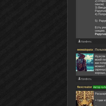
2) откр
окном)
3) Введ
PapyrusD
4) Попр
5) Papyr
Есть ун
секцию,
Papyrus
Надо вв
Если ви
wowalopata
|
Пользо
PS
Ну,если
Есть ещ
моей пе
вылетае
как поп
момент 
> но на
скриншо
хорошо,
Если вы
flexcreator
Автор пуб
H
Расшарь
W
> таки 