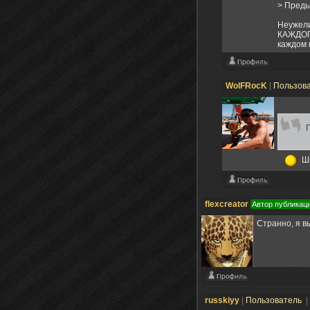
> Преды
Неужели
КАЖДОГО
каждом 
WolFRocK
|
Пользов
Шк
flexcreator
Автор публикац
Странно, я вы
russkiyy
|
Пользователь
|