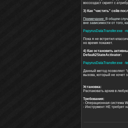
воссоздаст скрипт с атриб
3) Как "чистить" сейв по
Примечание:
В общем слу
вне зависимости от того, к
PapyrusDataTransfer.exe -remov
Пока я не встретил классиче
но время покажет.
4) Как остановить активн
Default2StateActivator:
PapyrusDataTransfer.exe -term
Данный метод позволяет
"
вызова, который не хочет 
Установка:
Распаковать архив в любу
Требования:
- Операционная система W
- Инструмент НЕ требует н