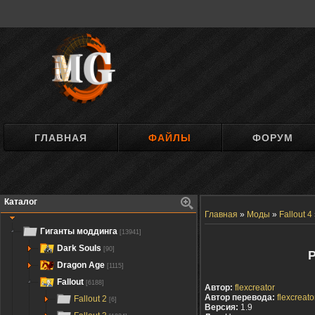
ГЛАВНАЯ
ФАЙЛЫ
ФОРУМ
Каталог
Главная
»
Моды
»
Fallout 4
Гиганты моддинга
[13941]
Dark Souls
[90]
Р
Dragon Age
[1115]
Fallout
[6188]
Автор:
flexcreator
Автор перевода:
flexcreato
Fallout 2
[6]
Версия:
1.9