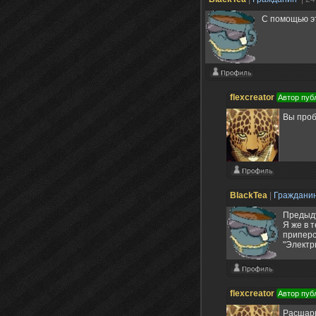
С помощью э
flexcreator
Автор пуб
Вы проб
BlackTea
|
Граждани
Предыду
Я же в 
приперс
"Электри
flexcreator
Автор пуб
Расшарь