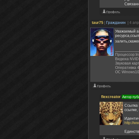
Связанн
taur75
|
Гражданин
| 4 ап
Уважаемый ав
ресурса,ссыл
залить,скаже
Процессор:In
Видюха NVIDI
Звуковая карт
Оперативка 48
ОС Winows10
flexcreator
Автор пуб
Ссылка 
ссылке,
Идентич
http://
Единств