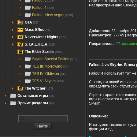
Fallout 3
Лор:
Не относится к миру 
[1034]
Распространение:
Свобод
Fallout 4
[2264]
Fallout: New Vegas
[2884]
GTA
[267]
Mass Effect
[52]
Добавлено:
23 ноября 201
Просмотров:
27745 |
Загру
Neverwinter Nights
[232]
Понравилось:
22
пользова
S.T.A.L.K.E.R.
[220]
The Elder Scrolls
[5600]
Skyrim Special Edition
[631]
Fallout 4 vs Skyrim. В чем
TES III: Morrowind
[34]
Fallout 4 использует тот ж
TES IV: Oblivion
[549]
TES V: Skyrim
С выходом новой игры поя
[4386]
определять свои структуры
The Witcher
[177]
Скрипты хранятся в ваших
Остальные игры
[357]
игры (и остаются в них до 
Прочие разделы
Skyrim.
[167]
Описание:
Инструмент позволяет уда
функции и т.д.