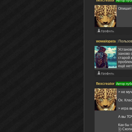
flexcreator
Автор пуб
Опишите
wowalopata
|
Пользо
Установ
заново 
старой 
проблем
ещё нет
flexcreator
Автор пуб
> не му
Ох. Кла
> игра 
А вы ТО
Как бы 
1) Скоп