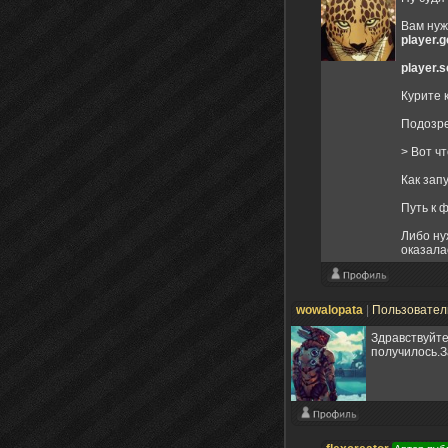
Вам нуж
player.g
player.s
Курите 
Подозре
> Вот ч
Как зап
Путь к 
Либо ну
оказала
wowalopata
|
Пользовате
Здравствуйте
получилось.З