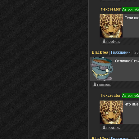
flexcreator
Автор пуб
Если вве
BlackTea
|
Гражданин
| 2
Отлично!Скач
flexcreator
Автор пуб
Что име
BlackTea
|
Гражданин
| 2