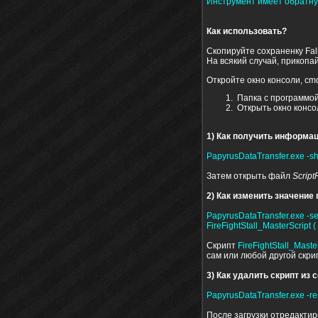
Инструмент имеет обратну
Как использовать?
Скопируйте сохраненку Fallo
На всякий случай, прикопа
Откройте окно консоли, cm
​ Папка с программо
Открыть окно консо
1) Как получить информац
PapyrusDataTransfer.exe -sh
Затем открыть файл
Script
2) Как изменить значение
PapyrusDataTransfer.exe -setv
FireFightStall_MasterScript ( [
Скрипт
FireFightStall_Maste
сам или любой другой скри
3) Как удалить скрипт из
PapyrusDataTransfer.exe -remov
После загрузки отредактир