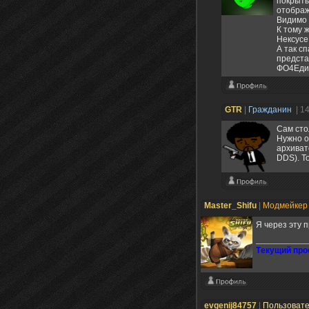
покрыты
отображ
Видимо в
К тому 
Нексусе
А так с
предста
ФО4Едит
GTR
|
Гражданин
| 1
Сам сто
Нужно о
архиват
DDS). Т
Master_Shifu
|
Модмейке
Я через эту 
Tекущий прое
evgenij84757
|
Пользоват