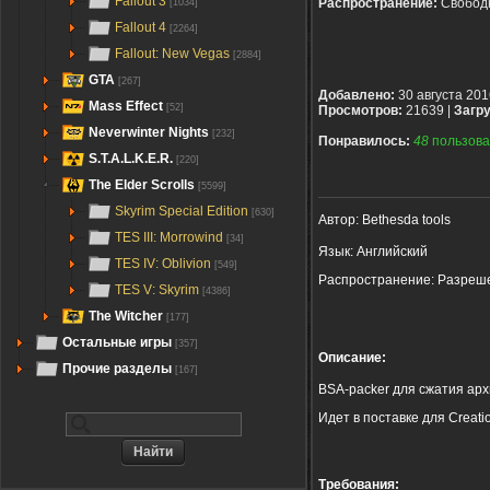
Fallout 3
Распространение:
Свобод
[1034]
Fallout 4
[2264]
Fallout: New Vegas
[2884]
GTA
[267]
Добавлено:
30 августа 201
Mass Effect
[52]
Просмотров:
21639 |
Загру
Neverwinter Nights
[232]
Понравилось:
48
пользова
S.T.A.L.K.E.R.
[220]
The Elder Scrolls
[5599]
Skyrim Special Edition
[630]
Автор: Bethesda tools
TES III: Morrowind
[34]
Язык: Английский
TES IV: Oblivion
[549]
Распространение: Разреше
TES V: Skyrim
[4386]
The Witcher
[177]
Остальные игры
[357]
Описание:
Прочие разделы
[167]
BSA-packer для сжатия архи
Идет в поставке для Creation
Требования: