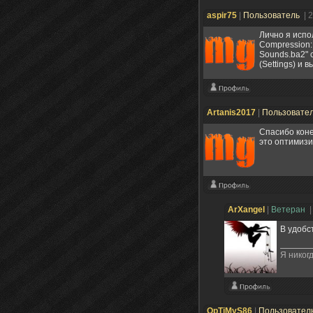
aspir75
|
Пользователь
| 
Лично я испо
Compression: 
Sounds.ba2" 
(Settings) и
Artanis2017
|
Пользовате
Спасибо коне
это оптимизи
ArXangel
|
Ветеран
|
В удобст
Я никогд
OpTiMyS86
|
Пользовател