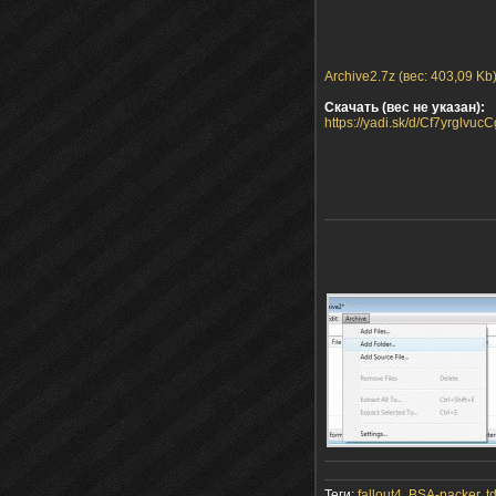
Archive2.7z (вес: 403,09 Kb
Скачать (вес не указан):
https://yadi.sk/d/Cf7yrglvucC
Теги:
fallout4
,
BSA-packer
,
t