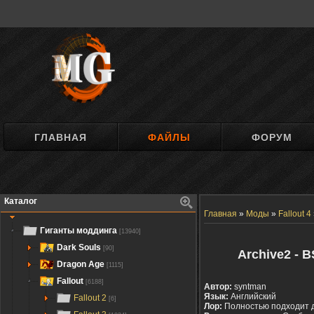
ГЛАВНАЯ
ФАЙЛЫ
ФОРУМ
Каталог
Главная
»
Моды
»
Fallout 4
Гиганты моддинга
[13940]
Dark Souls
[90]
Archive2 - 
Dragon Age
[1115]
Fallout
[6188]
Автор:
syntman
Язык:
Английский
Fallout 2
[6]
Лор:
Полностью подходит 