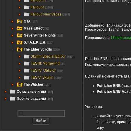
Fallout 3
Распространение:
Свобод
[1034]
Fallout 4
[2263]
Fallout: New Vegas
[2883]
GTA
[267]
Добавлено:
14 января 201
Mass Effect
[52]
Просмотров:
12242 |
Загру
Neverwinter Nights
[232]
Понравилось:
13
пользова
S.T.A.L.K.E.R.
[220]
The Elder Scrolls
[5599]
Skyrim Special Edition
[630]
Petrichor ENB - пресет ос
TES III: Morrowind
[34]
Рекомендую использовать 
TES IV: Oblivion
[549]
В данный момент есть два 
TES V: Skyrim
[4386]
The Witcher
[177]
Petrichor ENB
(насы
Petrichor ENB Apat
Остальные игры
[357]
Прочие разделы
[167]
Установка:
Скачайте и установи
fallout4.exe, приме
игру.