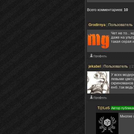
Всего комментариев
:
10
Grodirnya
|
Пользователь
Чет не то...
даже на ульт
такая серая 
jekabel
|
Пользователь
| 
У всех модер
левыми цвета
скриноманов 
енб..так вед
T@LoS
Автор публика
Многие 