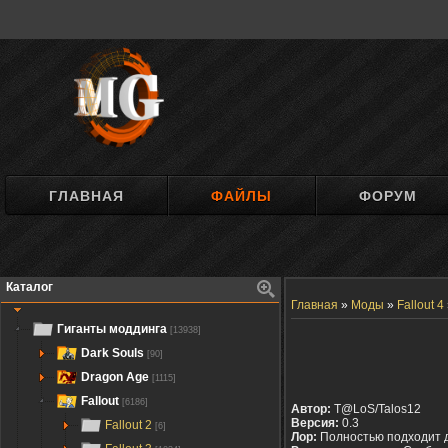
ГЛАВНАЯ
ФАЙЛЫ
ФОРУМ
Каталог
Главная
»
Моды
»
Fallout 4
Гиганты моддинга
[13938]
Dark Souls
[90]
Dragon Age
[1115]
Fallout
[6186]
Автор:
T@LoS/Talos12
Версия:
0.3
Fallout 2
[6]
Лор:
Полностью подходит 