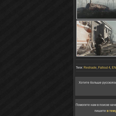
Теги:
Reshade
,
Fallout 4
,
E
Хотите больше русскояз
Помогите нам в поиске кач
пишите
в тем