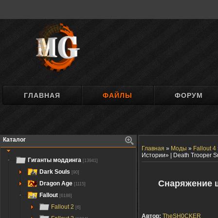
ГЛАВНАЯ
ФАЙЛЫ
ФОРУМ
Каталог
Главная
»
Моды
»
Fallout 4
Истории» | Death Trooper Su
Гиганты моддинга
[13941]
Dark Souls
[90]
Снаряжение ш
Dragon Age
[1115]
Fallout
[6188]
Fallout 2
[6]
Автор:
TheSH0CKER