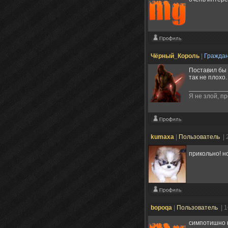
Чёрный_Король
|
Гражда
Поставил бы 
так не плохо.
Я не злой, п
kumaxa
|
Пользователь
| 
прикольно! н
bopoqa
|
Пользователь
| 
симпотишно 