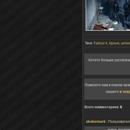
Теги:
Fallout 4
,
броня
,
armor
Хотите больше русскояз
Помогите нам в поиске кач
пишите
в тем
Всего комментариев
:
6
okolovmark
|
Пользовате
очень интер