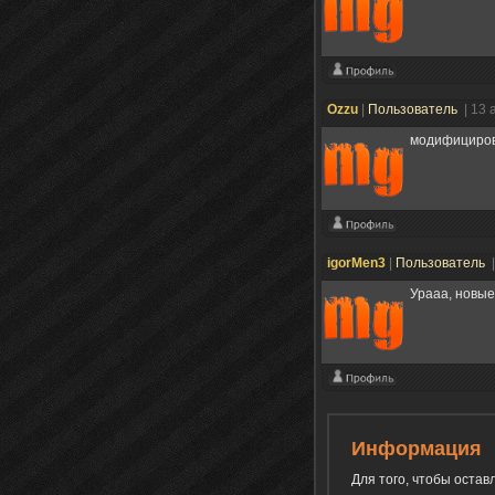
Ozzu
|
Пользователь
| 13 
модифициров
igorMen3
|
Пользователь
Урааа, новые
Информация
Для того, чтобы оста