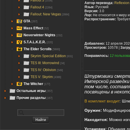
Fallout 3
[1034]
Автор перевода:
Reflexion
Язык:
Русский
Fallout 4
[2264]
Версия:
3.0
Fallout: New Vegas
[2884]
Лор:
Не относится к миру 
Распространение:
Требуе
GTA
[267]
Mass Effect
[52]
Neverwinter Nights
[232]
S.T.A.L.K.E.R.
[220]
Добавлено:
12 апреля 202
Просмотров:
10578 |
Загру
The Elder Scrolls
[5600]
Понравилось:
12
пользова
Skyrim Special Edition
[631]
TES III: Morrowind
[34]
TES IV: Oblivion
[549]
Штурмовики смерти
TES V: Skyrim
[4386]
Имперской разведки
The Witcher
[177]
том числе, составл
Остальные игры
посвящены в некот
[357]
Прочие разделы
[167]
В комплект входит
: Шле
Оружие:
Модифицирова
Находится:
Можно изго
Установка:
Обычная для