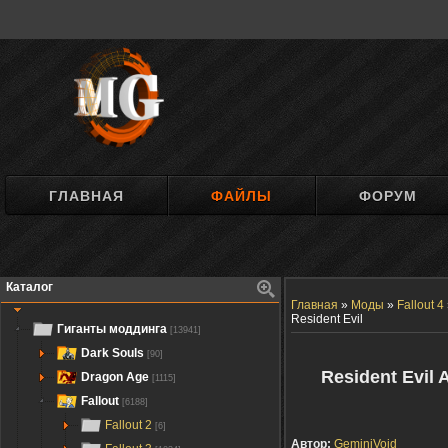
ГЛАВНАЯ
ФАЙЛЫ
ФОРУМ
Каталог
Главная
»
Моды
»
Fallout 4
Resident Evil
Гиганты моддинга
[13941]
Dark Souls
[90]
Resident Evil
Dragon Age
[1115]
Fallout
[6188]
Fallout 2
[6]
Автор:
GeminiVoid