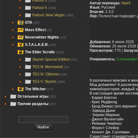
Fallout 3
[1034]
Автор перевода:
ApeX
Язык:
Русский
Fallout 4
[2264]
Версия:
2.3.0
Fallout: New Vegas
[2884]
Лор:
Полностью подходит 
GTA
[267]
Mass Effect
[52]
Neverwinter Nights
[232]
Добавлено:
6 июня 2026
S.T.A.L.K.E.R.
[220]
Обновлено:
26 июля 2026 
Просмотров:
770 |
Загрузо
The Elder Scrolls
[5600]
Понравилось:
3
пользоват
Skyrim Special Edition
[631]
TES III: Morrowind
[34]
TES IV: Oblivion
[549]
9 различных мужских и жен
TES V: Skyrim
[4386]
Мод добавляет 9 различных
химлаборатории, каждый з
The Witcher
[177]
В настоящее время костю
Остальные игры
[357]
- Барри Бертон
- Крис Редфилд
Прочие разделы
[167]
- Брэд Викерс (его вариан
- Эдвард Дьюи
- Энрико Марини
- Джилл Валентайн
- Ребекка Чемберс
- Форест Спейер
- Кеннет Дж. Салливан.
Существует стандартная ф