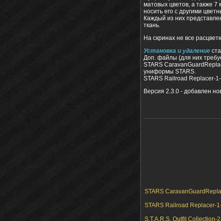
матовых цветов, а также 7
носить его с другими цвет
Каждый из них представлен
ткань.
На скринах не все расцветк
Установка и удаление
ста
Доп. файлы (для них требу
STARS CaravanGuardReplace
униформы STARS.
STARS Railroad Replacer-1-
Версия 2.3.0 - добавлен но
STARS CaravanGuardReplace
STARS Railroad Replacer-1-0
S.T.A.R.S. Outfit Collectio