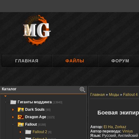
ГЛАВНАЯ
ФАЙЛЫ
ФОРУМ
Каталог
Главная
»
Моды
»
Fallout 4
Гиганты моддинга
[13940]
Dark Souls
[90]
Боевая экипиро
Dragon Age
[1115]
Fallout
[6188]
Автор:
El Ha, Zorkaz
Автор перевода:
Vinius
Fallout 2
[6]
Язык:
Русский, Английский