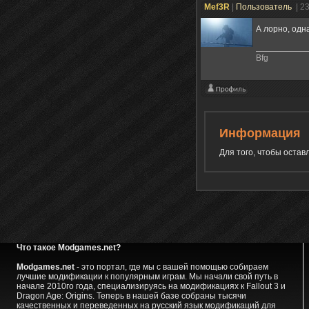
Mef3R
|
Пользователь
| 2
А лорно, одн
Bfg
Информация
Для того, чтобы оста
Что такое Modgames.net?
Modgames.net
- это портал, где мы с вашей помощью собираем
лучшие модификации к популярным играм. Мы начали свой путь в
начале 2010го года, специализируясь на модификациях к Fallout 3 и
Dragon Age: Origins. Теперь в нашей базе собраны тысячи
качественных и переведенных на русский язык модификаций для