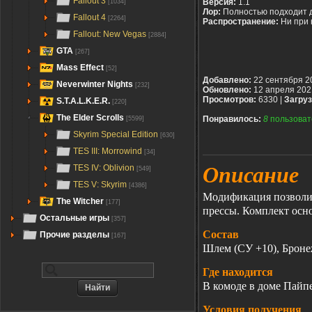
Fallout 3
Версия:
1.1
[1034]
Лор:
Полностью подходит 
Fallout 4
[2264]
Распространение:
Ни при 
Fallout: New Vegas
[2884]
GTA
[267]
Mass Effect
[52]
Добавлено:
22 сентября 2
Neverwinter Nights
[232]
Обновлено:
12 апреля 202
Просмотров:
6330 |
Загруз
S.T.A.L.K.E.R.
[220]
The Elder Scrolls
Понравилось:
8
пользоват
[5599]
Skyrim Special Edition
[630]
TES III: Morrowind
[34]
Описание
TES IV: Oblivion
[549]
TES V: Skyrim
[4386]
Модификация позволит
The Witcher
[177]
прессы. Комплект осно
Остальные игры
[357]
Состав
Прочие разделы
[167]
Шлем (СУ +10), Броне
Где находится
В комоде в доме Пайп
Условия получения