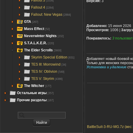
Fallout 3
Версия:
3
[1034]
Fallout 4
[2264]
Fallout: New Vegas
[2884]
GTA
[267]
Добавлено:
15 июня 2026
Mass Effect
[52]
Просмотров:
1006 |
Загруз
Neverwinter Nights
[232]
Понравилось:
3
пользоват
S.T.A.L.K.E.R.
[220]
The Elder Scrolls
[5600]
Skyrim Special Edition
[631]
Добавляет новый боевой к
Только для женских персон
TES III: Morrowind
[34]
Установка и удаление
ста
TES IV: Oblivion
[549]
TES V: Skyrim
[4386]
The Witcher
[177]
Остальные игры
[357]
Прочие разделы
[167]
BattleSuit-3-RU-MG.7z (вес: