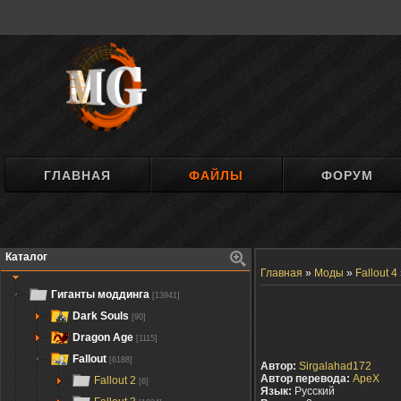
ГЛАВНАЯ
ФАЙЛЫ
ФОРУМ
Каталог
Главная
»
Моды
»
Fallout 4
Гиганты моддинга
[13941]
Dark Souls
[90]
Dragon Age
[1115]
Fallout
[6188]
Автор:
Sirgalahad172
Автор перевода:
ApeX
Fallout 2
[6]
Язык:
Русский