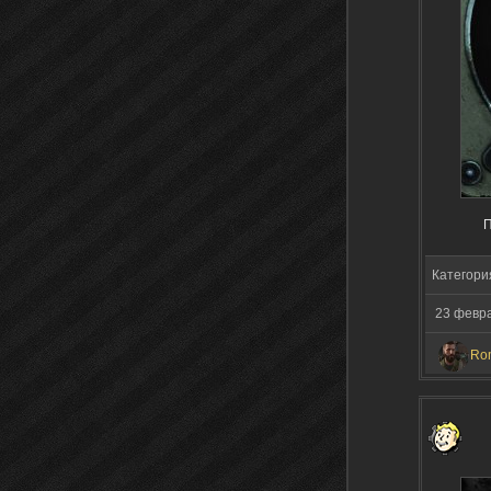
П
Категори
23 февр
Ro