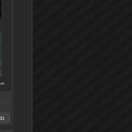
ые.
31