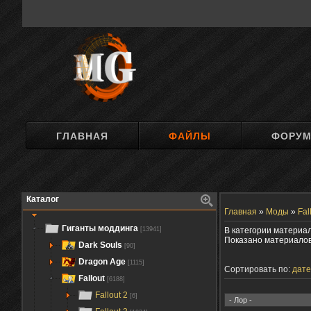
ГЛАВНАЯ
ФАЙЛЫ
ФОРУ
Каталог
Главная
»
Моды
»
Fal
Гиганты моддинга
[13941]
В категории материа
Показано материало
Dark Souls
[90]
Dragon Age
[1115]
Сортировать по:
дате
Fallout
[6188]
Fallout 2
[6]