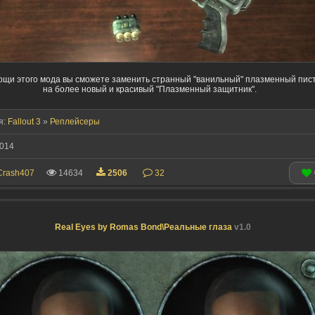
ощи этого мода вы сможете заменить странный "ванильный" плазменный пис
на более новый и красивый "Плазменный защитник".
я:
Fallout 3
»
Реплейсеры
014
Crash407
14634
2506
32
Real Eyes by Romas Bond\Реальные глаза
v1.0