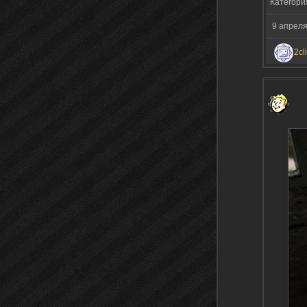
Категори
9 апреля
2cl