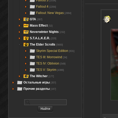
Fallout 3
[1034]
Fallout 4
[2264]
Fallout: New Vegas
[2884]
GTA
[267]
Mass Effect
[52]
Neverwinter Nights
[232]
S.T.A.L.K.E.R.
[220]
The Elder Scrolls
[5600]
Skyrim Special Edition
[631]
TES III: Morrowind
[34]
TES IV: Oblivion
[549]
TES V: Skyrim
[4386]
The Witcher
[177]
Остальные игры
[357]
Прочие разделы
[167]