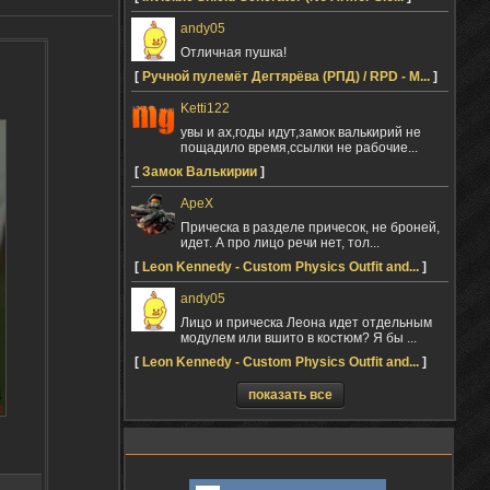
andy05
Отличная пушка!
[
Ручной пулемёт Дегтярёва (РПД) / RPD - M...
]
Ketti122
увы и ах,годы идут,замок валькирий не
пощадило время,ссылки не рабочие...
[
Замок Валькирии
]
ApeX
Прическа в разделе причесок, не броней,
идет. А про лицо речи нет, тол...
[
Leon Kennedy - Custom Physics Outfit and...
]
andy05
Лицо и прическа Леона идет отдельным
модулем или вшито в костюм? Я бы ...
[
Leon Kennedy - Custom Physics Outfit and...
]
показать все