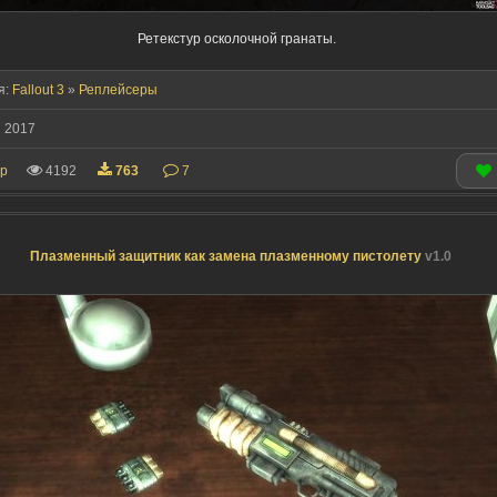
Ретекстур осколочной гранаты.
я:
Fallout 3
»
Реплейсеры
 2017
ip
4192
763
7
Плазменный защитник как замена плазменному пистолету
v1.0