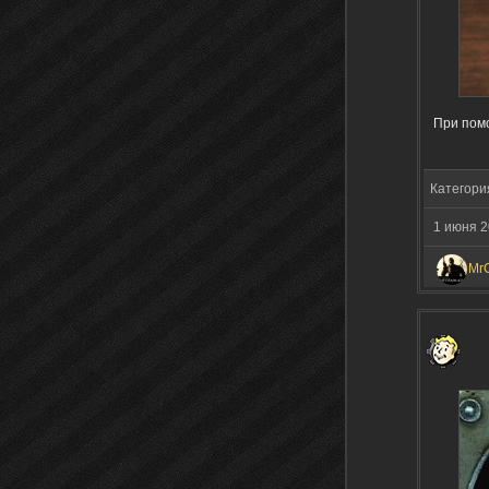
При пом
Категори
1 июня 2
Mr