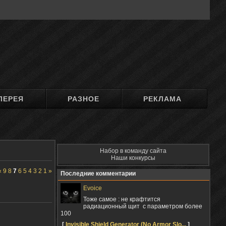
ЛЕРЕЯ
РАЗНОЕ
РЕКЛАМА
Набор в команду сайта
Наши конкурсы
«
9
8
7
6
5
4
3
2
1
»
Последние комментарии
Evoice
Тоже самое : не крафтится
радиационный щит с параметром более
100
[
Invisible Shield Generator (No Armor Slo...
]