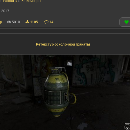
я:
Fallout 3
»
Реплейсеры
 2017
ip
5010
1105
14
Ретекстур осколочной гранаты