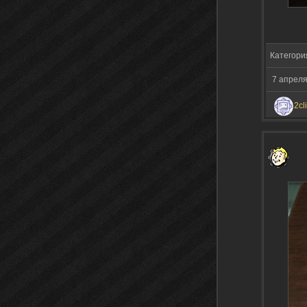
Категори
7 апреля
2cl