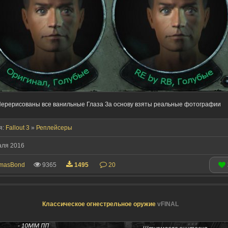
ерерисованы все ванильные Глаза За основу взяты реальные фотографии
я:
Fallout 3
»
Реплейсеры
аля 2016
masBond
9365
1495
20
Классическое огнестрельное оружие
vFINAL