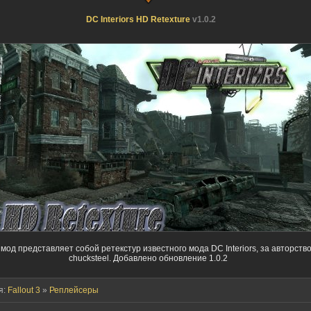
DC Interiors HD Retexture
v1.0.2
мод представляет собой ретекстур известного мода DC Interiors, за авторств
chucksteel. Добавлено обновление 1.0.2
я:
Fallout 3
»
Реплейсеры