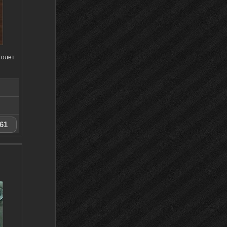
толет
61