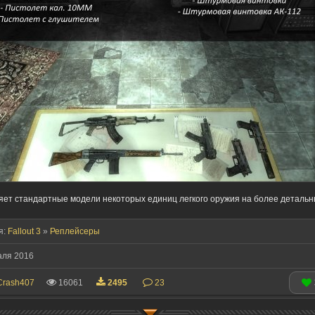
ет стандартные модели некоторых единиц легкого оружия на более детальн
я:
Fallout 3
»
Реплейсеры
аля 2016
Crash407
16061
2495
23