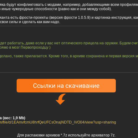
яка будут конфликтовать с модами, например, добавляющими всем профиля
 иные чужеродные способности (равно как и они между собой).
ианта есть фрости-проекты (версия фрости 1.0.5.9) и картинка-инструкция, ка
вои силы и сделать как вам надо.
дет работать, даже если у вас нет оптического прицела на оружии. Будем счи
рямо в мозг Первопроходцу )
сделано, также прилагается. Кроме того, в архиве сохранена и первая версия 
 (вес: 1,9 Mb)
.com/file/d/1EAmvfcmU8hrfQeUFCsOnajNDTD_iVO04/view?usp=sharing
Для распаковки архивов *.7z используйте архиватор 7z.