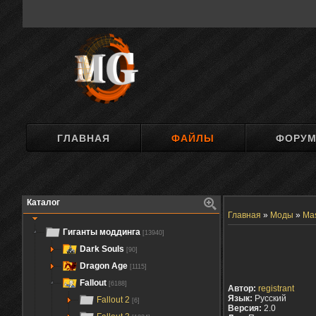
ГЛАВНАЯ
ФАЙЛЫ
ФОРУ
Каталог
Главная
»
Моды
»
Mas
Гиганты моддинга
[13940]
Dark Souls
[90]
Dragon Age
[1115]
Fallout
[6188]
Автор:
registrant
Язык:
Русский
Fallout 2
[6]
Версия:
2.0