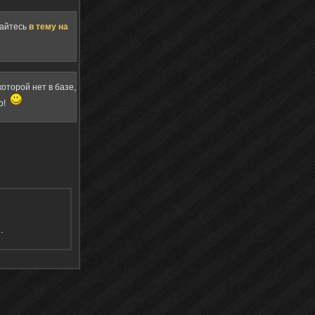
щайтесь
в тему на
оторой нет в базе,
о!
я
.