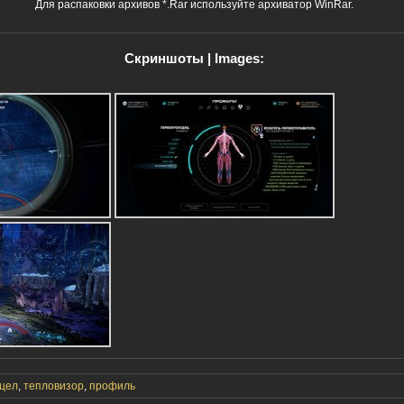
Для распаковки архивов *.Rar используйте архиватор WinRar.
Скриншоты | Images:
цел
,
тепловизор
,
профиль