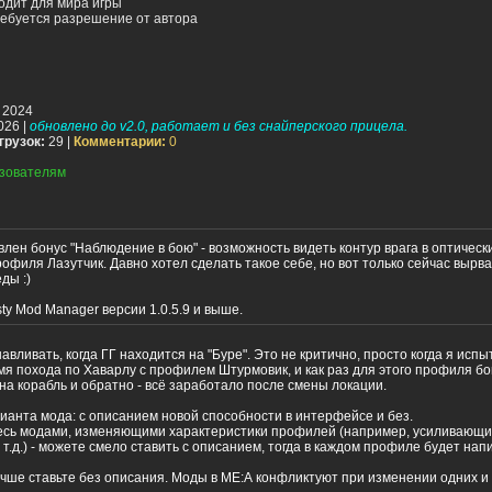
одит для мира игры
ебуется разрешение от автора
 2024
026 |
обновлено до v2.0, работает и без снайперского прицела.
грузок:
29 |
Комментарии:
0
зователям
ен бонус "Наблюдение в бою" - возможность видеть контур врага в оптическ
 профиля Лазутчик. Давно хотел сделать такое себе, но вот только сейчас выр
ды :)
ty Mod Manager версии 1.0.5.9 и выше.
авливать, когда ГГ находится на "Буре". Это не критично, просто когда я испы
мя похода по Хаварлу с профилем Штурмовик, и как раз для этого профиля бо
а корабль и обратно - всё заработало после смены локации.
рианта мода: с описанием новой способности в интерфейсе и без.
есь модами, изменяющими характеристики профилей (например, усиливающи
 т.д.) - можете смело ставить с описанием, тогда в каждом профиле будет напи
учше ставьте без описания. Моды в МЕ:А конфликтуют при изменении одних и 