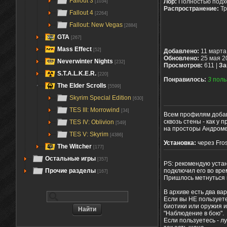
Fallout 3
Лор:
Полностью подх
[1034]
Распространение:
Тр
Fallout 4
[2264]
Fallout: New Vegas
[2884]
GTA
[267]
Mass Effect
[52]
Добавлено:
11 марта
Обновлено:
25 мая 2
Neverwinter Nights
[232]
Просмотров:
611 |
За
S.T.A.L.K.E.R.
[220]
Понравилось:
3
поль
The Elder Scrolls
[5599]
Skyrim Special Edition
[630]
TES III: Morrowind
[34]
Всем профилям добавл
сквозь стены - как у
TES IV: Oblivion
[549]
на просторы Андроме
TES V: Skyrim
[4386]
Установка:
через Fros
The Witcher
[177]
Остальные игры
[357]
PS: рекомендую устан
подключил его во вре
Прочие разделы
[167]
Пришлось метнуться н
В архиве есть два ва
Если вы НЕ пользует
биотики или оружия и
"Наблюдение в бою".
Если пользуетесь - л