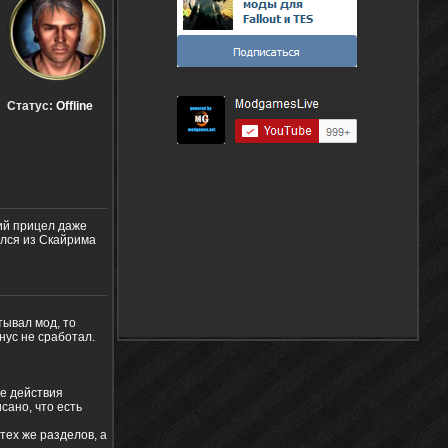
Статус:
Offline
ий прицел даже
вался из Скайрима
тывал мод, то
нус не сработал.
е действия
сано, что есть
тех же разделов, а