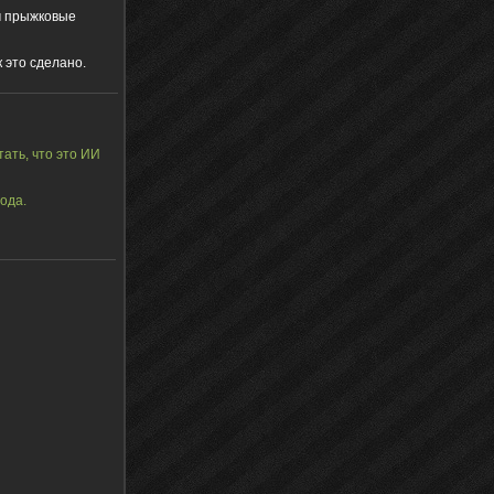
м прыжковые
к это сделано.
тать, что это ИИ
мода.