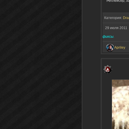
Реплейсер, з
Категория:
Dra
29 июля 2011
фиксы.
Apriley