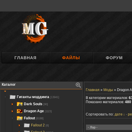
ГЛАВНАЯ
ФАЙЛЫ
ФОРУМ
Каталог
Главная
»
Моды
»
Dragon A
Гиганты моддинга
[13941]
В категории материалов:
6
Показано материалов:
480 
Dark Souls
[90]
Dragon Age
[1115]
Сортировать по:
дате
ре
Fallout
[6188]
Fallout 2
[6]