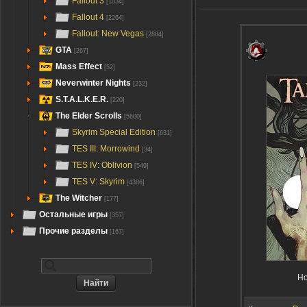
Fallout 3
[1034]
Fallout 4
[2264]
Fallout: New Vegas
[2884]
GTA
[267]
Mass Effect
[52]
Neverwinter Nights
[232]
S.T.A.L.K.E.R.
[220]
The Elder Scrolls
[5600]
Skyrim Special Edition
[631]
TES III: Morrowind
[34]
TES IV: Oblivion
[549]
TES V: Skyrim
[4386]
The Witcher
[177]
Остальные игры
[357]
Прочие разделы
[167]
Но