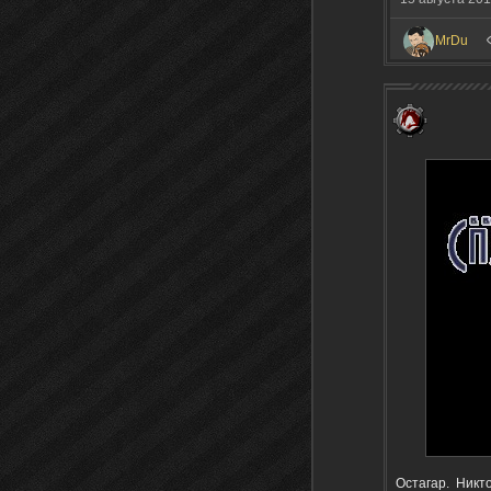
MrDu
Остагар. Никто