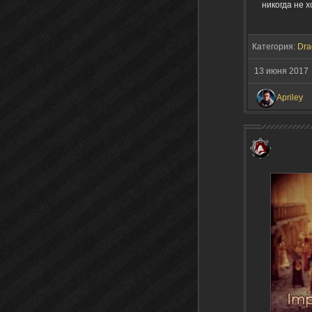
никогда не 
Категория:
Dra
13 июня 201
Apriley