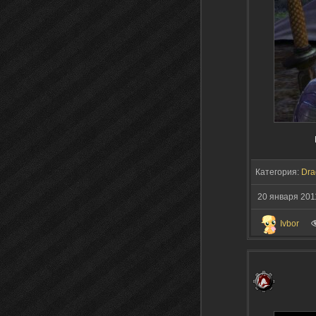
М
Категория:
Dra
20 января 20
Ivbor