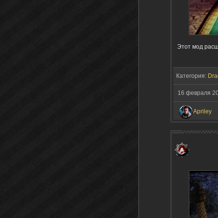
Этот мод расш
Категория:
Dra
16 февраля 2
Apriley