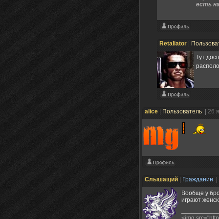
есть на
Retaliator
|
Пользова
Тут дос
распол
alice
|
Пользователь
| 26 
Слышащий
|
Гражданин
|
Вообще у бро
играют женс
<img src="htt