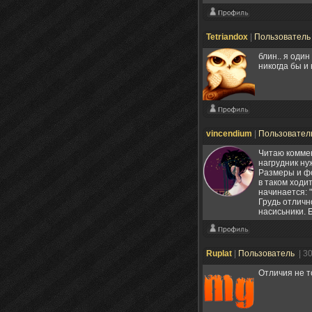
Tetriandox
|
Пользовател
блин.. я оди
никогда бы и
vincendium
|
Пользовател
Читаю коммен
нагрудник ну
Размеры и фо
в таком ходи
начинается: "
Грудь отличн
насисьники. 
Ruplat
|
Пользователь
| 3
Отличия не т