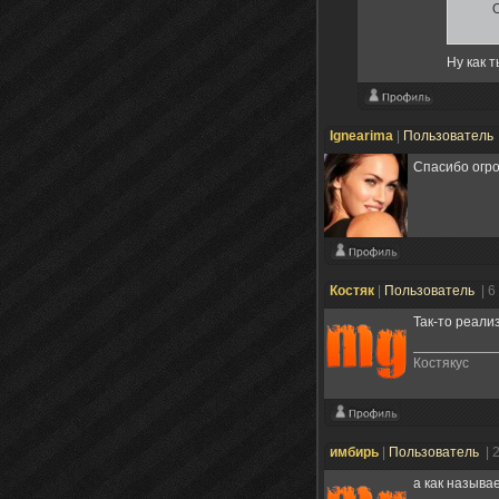
О
Ну как 
Ignearima
|
Пользователь
Спасибо огро
Костяк
|
Пользователь
| 6
Так-то реализм
Костякус
имбирь
|
Пользователь
| 
а как называ