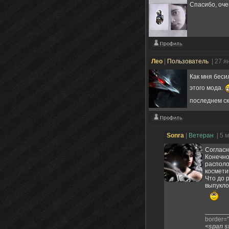
Спасибо, оче
Лео
|
Пользователь
| 27 я
Как мня беси
этого мода.
последнем с
Sonra
|
Ветеран
| 5 
Согласн
Конечно
располо
космети
Что до 
выпукло
border="0
<span s