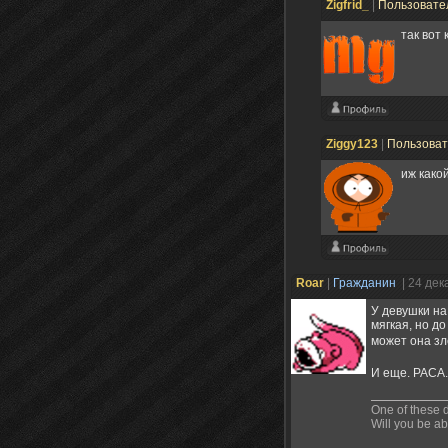
Zigfrid_
|
Пользовате
так вот
Ziggy123
|
Пользова
иж како
Roar
|
Гражданин
| 24 дек
У девушки на
мягкая, но д
может она зл
И еще. РАСА. Р
One of these d
Will you be ab