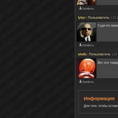
lybyr
|
Пользователь
| 23
Судя по скри
alodiz
|
Пользователь
| 23
Вот это тов
Информация
Для того, чтобы оста