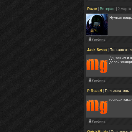
Razоr
|
Ветеран
| 2 марта
Нужная вещь,
Jack-Sweet
|
Пользовате
Да, так им и 
долой женщин
P-RoacH
|
Пользователь
|
господи кака
GetrixMatrix
|
Пользовате