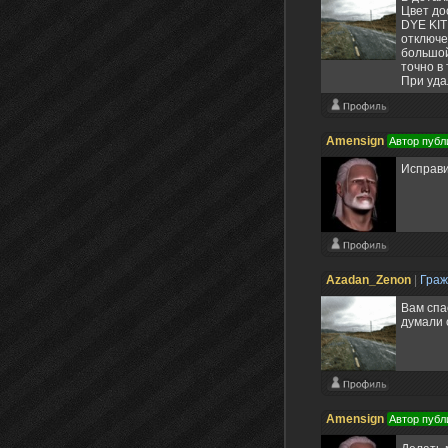
Цвет до
DYE KIT
отключе
большой
точно в
При уда
Amensign
Автор публ
Исправи
Azadan_Zenon
|
Гра
Вам спа
думали 
Amensign
Автор публ