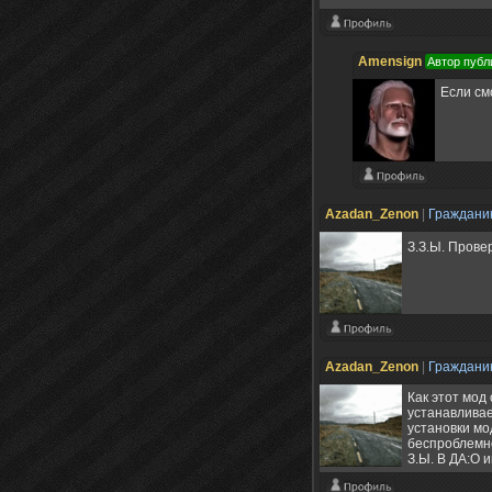
Amensign
Автор публ
Если смо
Azadan_Zenon
|
Граждан
З.З.Ы. Прове
Azadan_Zenon
|
Граждан
Как этот мод
устанавливае
установки мо
беспроблемно
З.Ы. В ДА:О 