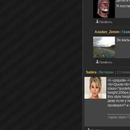
Делать
Я пост
Azadan_Zenon
|
Гра
Эх жаль,
Sabira
|
Ветеран
| 13 янв
<!--uzquote--
<b>Quote</b>
class="quoteM
height:200px;
this.style.hei
деву если у н
проверял? и 
<span style=