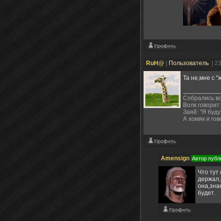
RuH@
|
Пользователь
| 2
Та не,мне с
Собрались во
Волк говорит:
Заяй: "Я буду
А хомяк и гов
Amensign
Автор публ
Что тут 
держал,
она,знае
будет.