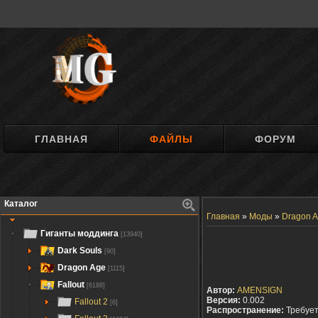
ГЛАВНАЯ
ФАЙЛЫ
ФОРУМ
Каталог
Главная
»
Моды
»
Dragon A
Гиганты моддинга
[13940]
Dark Souls
[90]
Dragon Age
[1115]
Fallout
[6188]
Автор:
AMENSIGN
Версия:
0.002
Fallout 2
[6]
Распространение:
Требуе