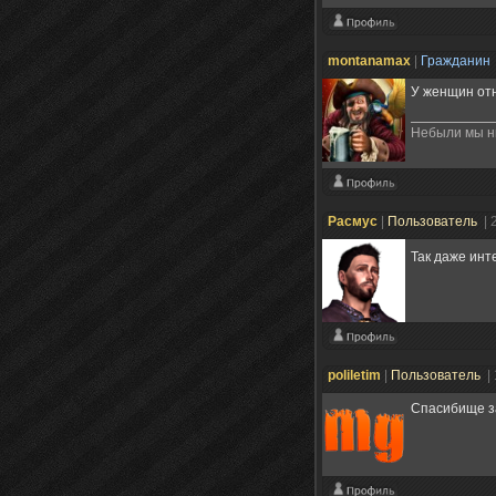
montanamax
|
Гражданин
У женщин отня
Небыли мы ни 
Расмус
|
Пользователь
| 
Так даже инт
poliletim
|
Пользователь
|
Спасибище за