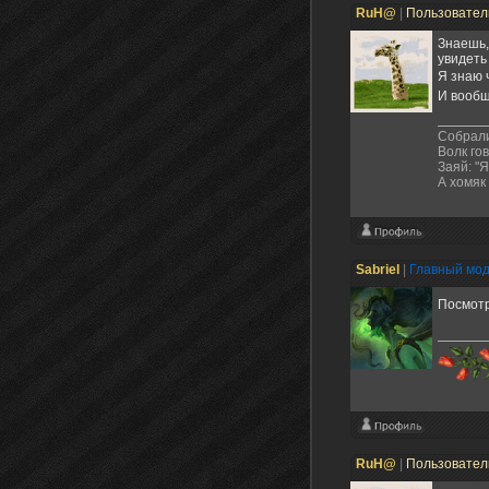
RuH@
|
Пользовате
Знаешь,
увидеть
Я знаю 
И вообщ
Собрали
Волк гов
Заяй: "Я
А хомяк 
Sabriel
|
Главный мо
Посмотр
RuH@
|
Пользовате