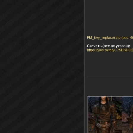
FM_hvy_replacer.zip (вес: 4
Скачать (вес не указан):
https://yadi.sk/d/yC75BSDO