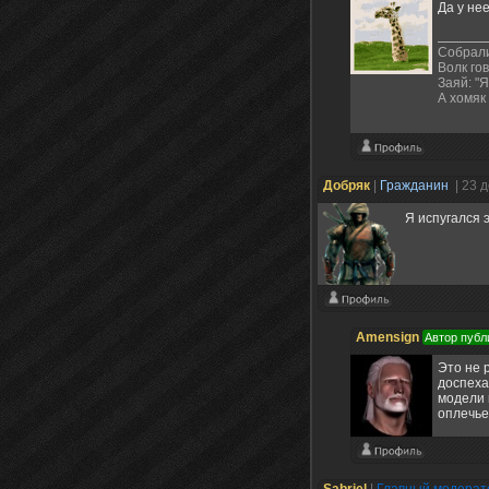
Да у не
Собрали
Волк гов
Заяй: "Я
А хомяк 
Добряк
|
Гражданин
| 23 
Я испугался 
Amensign
Автор публ
Это не 
доспеха
модели 
оплечье