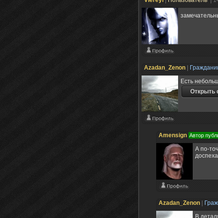
Viereyl
|
Пользователь
| 1
замечательн
Azadan_Zenon
|
Граждан
Есть небольш
Amensign
Автор публ
А по-то
доспеха
Azadan_Zenon
|
Гра
В детал