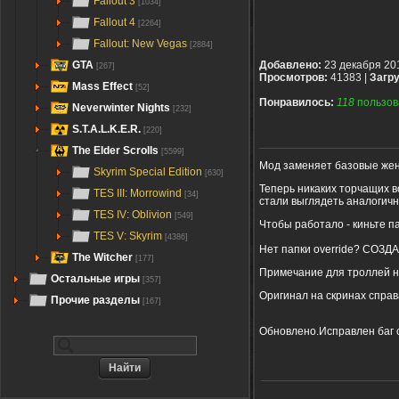
Fallout 3
[1034]
Fallout 4
[2264]
Fallout: New Vegas
[2884]
GTA
Добавлено:
23 декабря 20
[267]
Просмотров:
41383 |
Загру
Mass Effect
[52]
Понравилось:
118
пользов
Neverwinter Nights
[232]
S.T.A.L.K.E.R.
[220]
The Elder Scrolls
[5599]
Мод заменяет базовые женс
Skyrim Special Edition
[630]
Теперь никаких торчащих 
TES III: Morrowind
[34]
стали выглядеть аналогичн
TES IV: Oblivion
[549]
Чтобы работало - киньте па
TES V: Skyrim
[4386]
Нет папки override? СОЗД
The Witcher
[177]
Примечание для троллей не
Остальные игры
[357]
Оригинал на скринах справа
Прочие разделы
[167]
Обновлено.Исправлен баг с