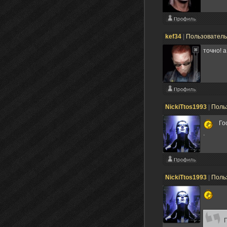
kef34
|
Пользовател
точно! 
NickiTtos1993
|
Поль
Гос
.
NickiTtos1993
|
Поль