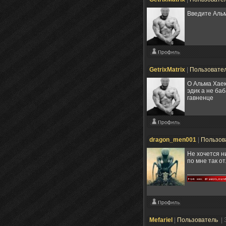
Введите Альм
GetrixMatrix
|
Пользовате
О Альма Хаек
эдик а не баб
гавненце
dragon_men001
|
Пользов
Не хочется н
по мне так о
Mefariel
|
Пользователь
| 