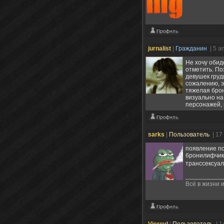
jurnalist
|
Гражданин
| 5 а
Не хочу обид
отметить. По
девушек груд
сожалению, э
тяжелая брон
визуально на
персонажей, 
sarks
|
Пользователь
| 17
появление по
бронилифчик,
транссексуал
Всё в жизни и