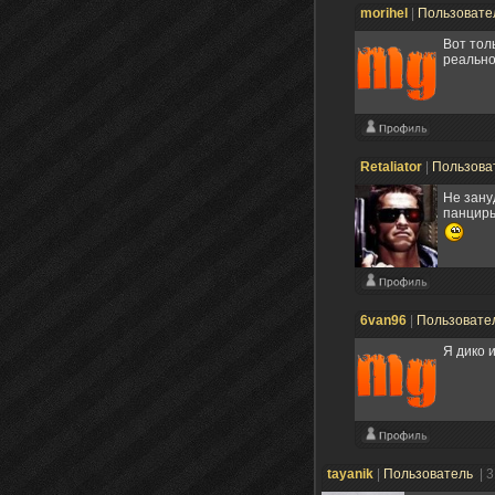
morihel
|
Пользовате
Вот тол
реально
Retaliator
|
Пользова
Не зану
панцирь
6van96
|
Пользовате
Я дико и
tayanik
|
Пользователь
| 