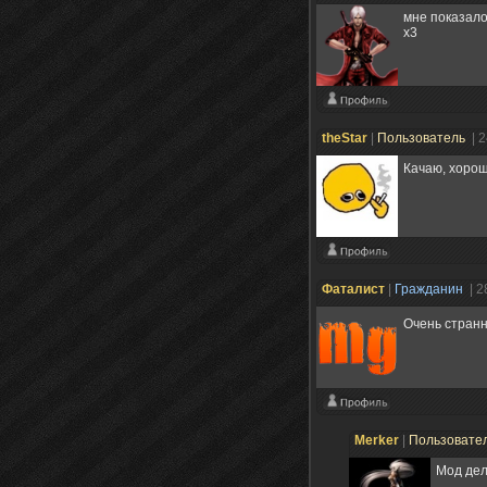
мне показало
х3
theStar
|
Пользователь
| 
Качаю, хорош
Фаталист
|
Гражданин
| 2
Очень странн
Merker
|
Пользовате
Мод дел