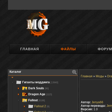
ГЛАВНАЯ
ФАЙЛЫ
ФОРУ
Каталог
Главная
»
Моды
»
Dra
Гиганты моддинга
[13940]
Dark Souls
[90]
Dragon Age
[1115]
Fallout
[6188]
Автор:
Jenya66
Автор перевода:
Jen
Fallout 2
[6]
Версия:
1.0