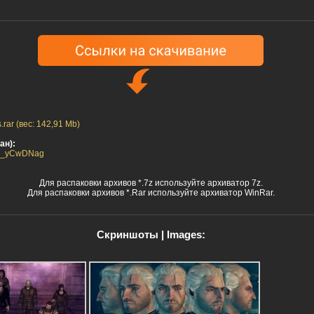
.rar (вес: 142,91 Mb)
ан):
2UQ_yCwDNag
Для распаковки архивов *.7z используйте архиватор 7z.
Для распаковки архивов *.Rar используйте архиватор WinRar.
Скриншоты | Images: