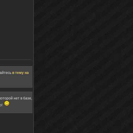
щайтесь
в тему на
оторой нет в базе,
о!