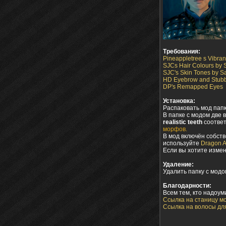
Требования:
Pineappletree s Vibran
SJCs Hair Colours b
SJC's Skin Tones by
HD Eyebrow and Stubbl
DP's Remapped Eyes
Установка:
Распаковать мод пап
В папке с модом две
realistic teeth
соответ
морфов.
В мод включён собст
используйте
Dragon 
Если вы хотите изме
Удаление:
Удалить папку с модо
Благодарности:
Всем тем, кто надоум
Ссылка на станицу мо
Ссылка на волосы для