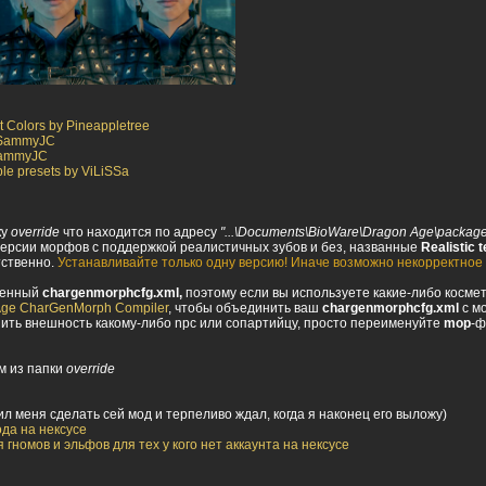
t Colors by Pineappletree
y SammyJC
 SammyJC
e presets by ViLiSSa
ку
override
что находится по адресу
"...\Documents\BioWare\Dragon Age\packages
 версии морфов с поддержкой реалистичных зубов и без, названные
Realistic 
ственно.
Устанавливайте только одну версию! Иначе возможно некорректно
венный
chargenmorphcfg.xml,
поэтому если вы используете какие-либо косме
Age CharGenMorph Compiler
, чтобы объединить ваш
chargenmorphcfg.xml
с м
нить внешность какому-либо npc или сопартийцу, просто переименуйте
mop
-ф
м из папки
override
ил меня сделать сей мод и терпеливо ждал, когда я наконец его выложу)
да на нексусе
 гномов и эльфов для тех у кого нет аккаунта на нексусе