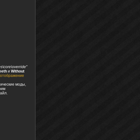
\core\override"
teeth
и
Without
е отображение
тические моды,
оим
айл.