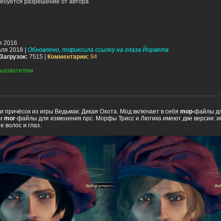
ебуется разрешение от автора
я 2016
ля 2018 |
Обновлено, пофиксила ссылку на глаза Йорвета
Загрузок:
7515 |
Комментарии:
94
ьзователям
 причёсок из игры Ведьмак: Дикая Охота. Мод включает в себя
mop-
файлы дл
 и
mor
-файлы для изменения npc. Морфы Трисс и Лютика имеют две версии: и
е волос и глаз.