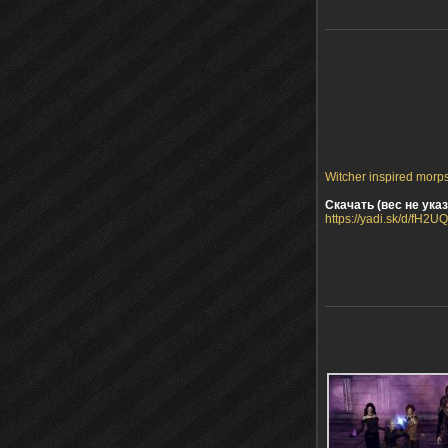
Witcher inspired morps
Скачать (вес не указ
https://yadi.sk/d/fH