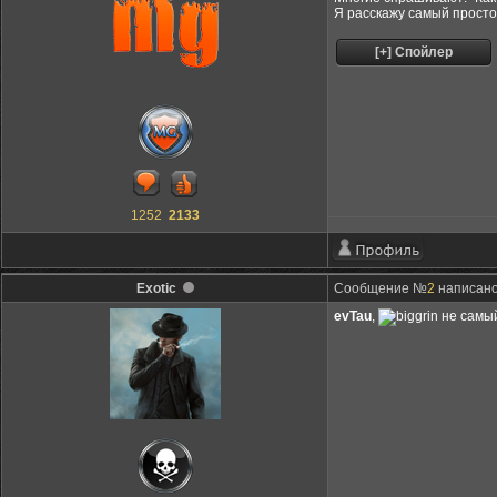
Я расскажу самый просто
1252
2133
Exotic
Сообщение №
2
написано:
evTau
,
не самый