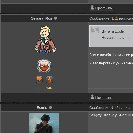
endif
End
Sergey_Ros
Сообщение №
11
написано
Цитата
Exotic
Но даже если не 
Вам спасибо. Но мы все
У вас верстак с уникальн
11
146
Exotic
Сообщение №
12
написано
Sergey_Ros
, с уникальн