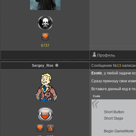
6737
Sergey_Ros
Сообщение №
13
написано
Exotic
, у любой задачи е
Сразу приношу свои изви
Вставьте данный код в те
Code
Short Button
Short Stage
Begin GameMode