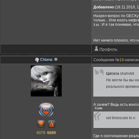
Добавлено
(18.11.2010, 1
------------------------------------
Назрел вопрос по GECKу:
только... Или юзать нифс
з.ы.: И я так понимаю, ч
Нет ничего плохого, что н
Chiana
Сообщение №
19
написано
Цитата
shahvkit
Не могли бы вы на
реального времени
А зачем? Ведь есть консо
Code
set timescale to n
6079
6689
Где n соотношение реаль