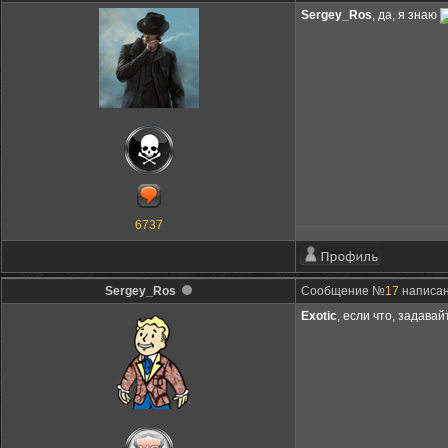
Sergey_Ros
, да, я знаю
6737
Sergey_Ros
Сообщение №
17
написано
Exotic
, если что, задава