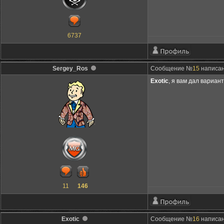
6737
Sergey_Ros
Сообщение №
15
написано
Exotic
, я вам дал вариан
11
146
Exotic
Сообщение №
16
написано