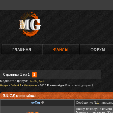
ГЛАВНАЯ
ФАЙЛЫ
ФОРУМ
Страница
1
из
1
1
Модератор форума:
,
КсюXa
ApeX
Форум
»
Fallout 3
»
Мастерская
» G.E.C.K мини гайды
(Просто, легко, доступно.)
G.E.C.K мини гайды
evTau
Сообщение №
1
написано:
Начну, пожалуй, с самого
Многие спрашивают: "Как