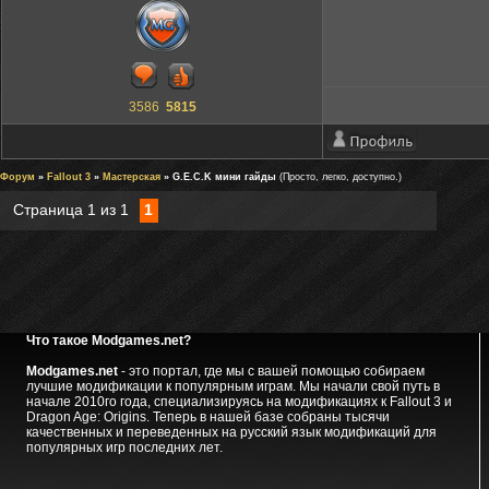
3586
5815
Форум
»
Fallout 3
»
Мастерская
» G.E.C.K мини гайды
(Просто, легко, доступно.)
Страница
1
из
1
1
Что такое Modgames.net?
Modgames.net
- это портал, где мы с вашей помощью собираем
лучшие модификации к популярным играм. Мы начали свой путь в
начале 2010го года, специализируясь на модификациях к Fallout 3 и
Dragon Age: Origins. Теперь в нашей базе собраны тысячи
качественных и переведенных на русский язык модификаций для
популярных игр последних лет.