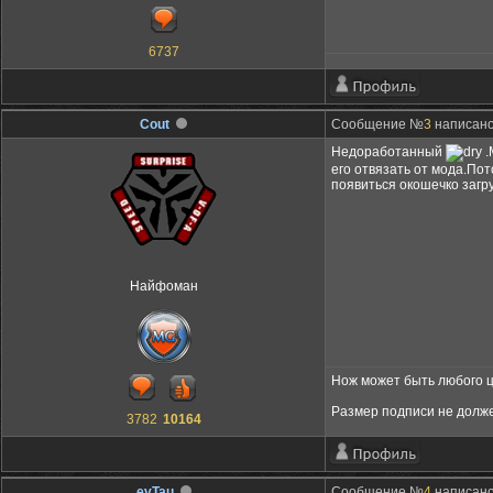
6737
Cout
Сообщение №
3
написано:
Недоработанный
.
его отвязать от мода.Пот
появиться окошечко загру
Найфоман
Нож может быть любого цв
Размер подписи не долж
3782
10164
evTau
Сообщение №
4
написано: