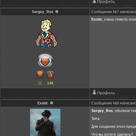
Sergey_Ros
Сообщение №
7
написано:
Exotic
, очень тяжело пон
11
146
Exotic
Сообщение №
8
написано:
Sergey_Ros
, обычное те
Типа :
Для создания этого предм
Что вы хотите сделать?