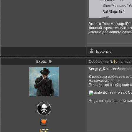
ShowMessage "Yo
Set Stage to 1
endif
Вместо "YourMessageID" 
End
Данный скрипт сработает,
именно для вашего случа
Begin GameMode
if (Stage == 1)
Set Button to GetB
if (Button > -1)
Exotic
Сообщение №
10
написано
Sergey_Ros
, сообщение 
if (Button == 0)
В верстаке выбираем вещ
; Делаем то, что 
Нажимаем на нее
Появляется сообщение с
Set Stage to 2
elseif (Button == 1
Вот как-то так. С
; Выходим из соо
Но даже если не напишит
Set Stage to 2
endif
endif
6737