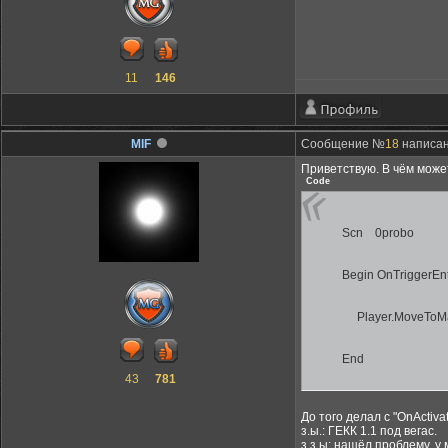
11
146
MIF
Сообщение №
18
написано
Приветствую. В чём може
Code
Scn 0probo
Begin OnTriggerEnt
Player.MoveToMa
End
43
781
До того делал с "OnActiva
з.ы.: ГЕКК 1.1 под вегас.
з.з.ы: нашёл проблему, у 