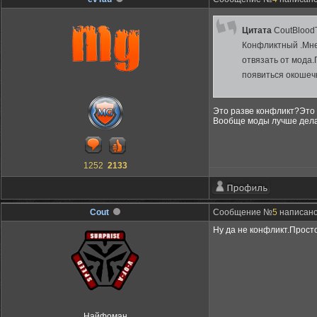
Цитата
CoutBloodT
Конфликтный .Мне 
отвязать от мода.
появиться окошечк
Это разве конфликт?Это н
Вообще моды лучше дела
1252
2133
Cout
Сообщение №
5
написано:
Ну да не конфликт.Прост
Найфоман