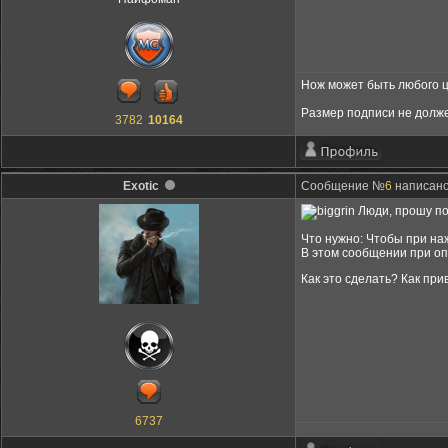
Нож может быть любого цв
Размер подписи не долж
3782
10164
Exotic
Сообщение №
6
написано:
Люди, прошу по
Что нужно: Чтобы при на
В этом сообщении при оп
Как это сделать? Как пр
6737