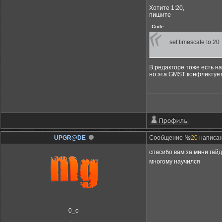
Хотите 1:20,
пишите
Code
set timescale to 20
В редакторе тоже есть нас
но эта GMST конфликтует
✔
UPGR@DE
Сообщение №
20
написан
спасибо вам за мини гай
многому научился
0_o