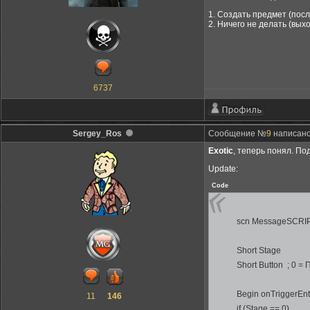
1. Создать предмет (посл
2. Ничего не делать (вых
6737
Sergey_Ros
Сообщение №
9
написано:
Exotic
, теперь понял. По
Update:
Code
scn MessageSCRI
Short Stage
Short Button ; 0 =
Begin onTriggerEnt
11
146
if (Stage == 0)