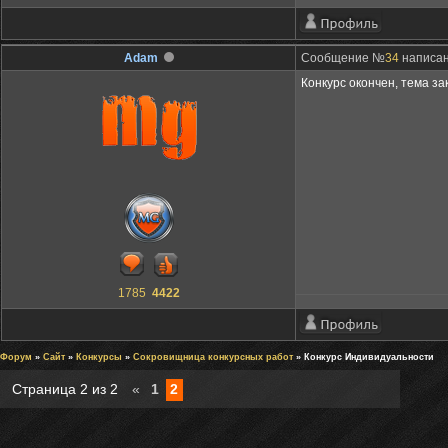
Adam
Сообщение №
34
написан
Конкурс окончен, тема за
1785
4422
Форум
»
Сайт
»
Конкурсы
»
Сокровищница конкурсных работ
» Конкурс Индивидуальности
Страница
2
из
2
«
1
2