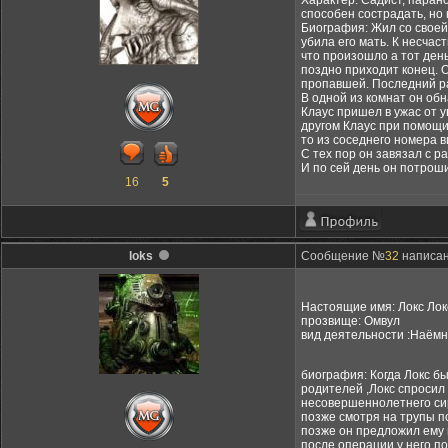
Характер: Садист, паран
способен сострадать, но
Биография: Жил со своей
убила его мать. К несчас
что произошло а тот ден
поздно приходит конец. 
пропавшей. Последний ра
В одной из комнат он об
Клаус пришел в ужас от у
другом Клаус при помощи
то из соседнего номера в
С тех пор он завязал с 
И по сей день он потроши
16
5
loks
Сообщение №
32
написано
Настоящие имя: Локс Ло
прозвище: Омвул
вид деятельности :Наёмн
биография: Когда Локс бы
родителей ,Локс спросил 
несовершеннолетнего сиро
позже смотря на трупы по
позже он предложил ему п
после операции у него п