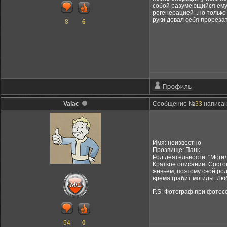
собой разумеющийся ему 
регенерацией ..но тольк
руки довал себя прорезат
8
6
Vaiac
Сообщение №
33
написано
Имя: неизвестно
Прозвище: Панк
Род деятельности: "Моги
Краткое описание: Состо
живьем, поэтому свой ро
время грабит могилы. Лю
P.S. Фотограф при фотос
54
0