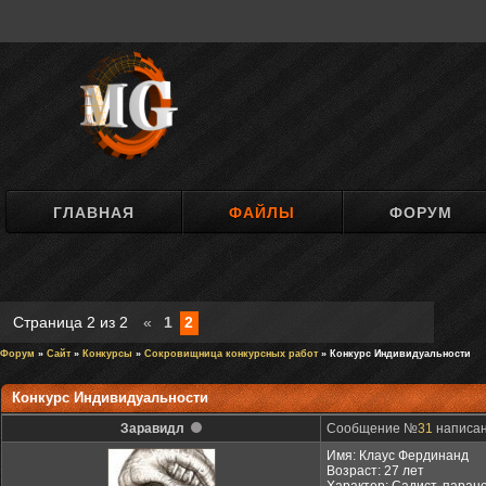
ГЛАВНАЯ
ФАЙЛЫ
ФОРУМ
Страница
2
из
2
«
1
2
Форум
»
Сайт
»
Конкурсы
»
Сокровищница конкурсных работ
» Конкурс Индивидуальности
Конкурс Индивидуальности
Заравидл
Сообщение №
31
написан
Имя: Клаус Фердинанд
Возраст: 27 лет