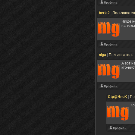
beria2
|
Пользовате
Нигде н
на текст
niga
|
Пользователь
А вот н
кто-ниб
Ctp@HnuK
|
По
Ко