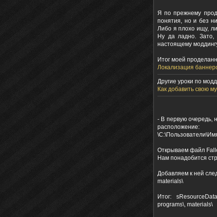
Я по прежнему прод
понятия, но и без н
Либо я плохо ищу, л
Ну да ладно. Зато,
настоящему моддингу
Итог моей проделанн
Локализация баннеро
Другие уроки по модди
Как добавить свою муз
- В первую очередь, 
расположение:
\С:\Пользователи\Им
Открываем файл Fallo
Нам понадобится стр
Добавляем к ней следую
materials\
Итог: sResourceDataD
programs\, materials\