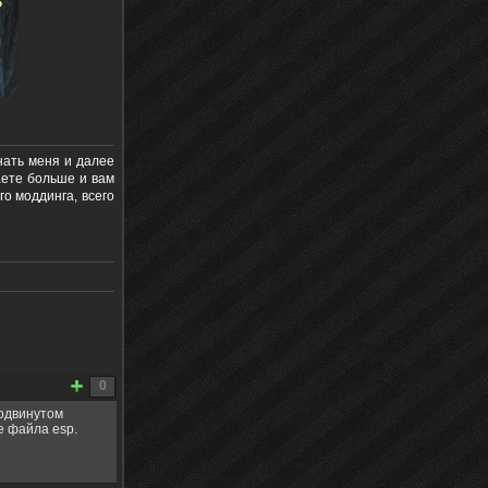
ать меня и далее
аете больше и вам
о моддинга, всего
0
родвинутом
де файла esp.