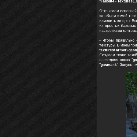
"
Fallout4 - Textures1.
Открываем основной
за объем самой текс
изменить ее цвет. Вс
из простых базовых 
настройками контрас
- Чтобы правильно 
текстуры. В моем пр
textures\ armor\ ga
Создаем точно такой
последняя папка "
g
"
gasmask
". Запускаем