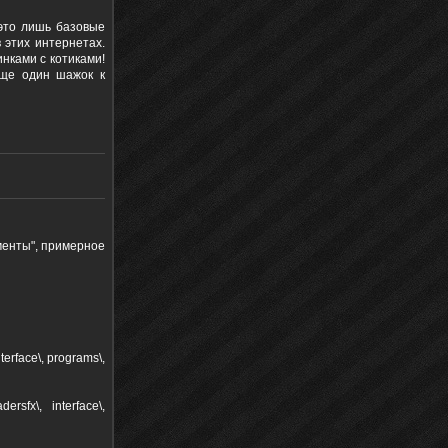
это лишь базовые
 этих интернетах.
нками с котиками!
еще один шажок к
ументы", примерное
terface\, programs\,
rsfx\, interface\,