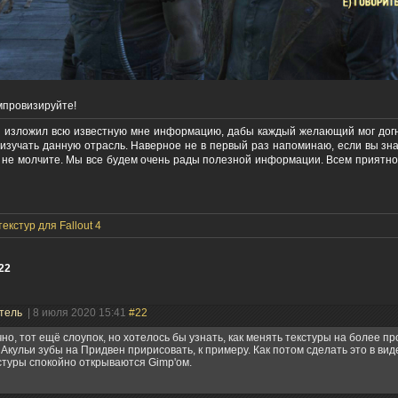
мпровизируйте!
я изложил всю известную мне информацию, дабы каждый желающий мог догн
изучать данную отрасль. Наверное не в первый раз напоминаю, если вы зн
 - не молчите. Мы все будем очень рады полезной информации. Всем приятног
екстур для Fallout 4
22
тель
| 8 июля 2020 15:41
#22
чно, тот ещё слоупок, но хотелось бы узнать, как менять текстуры на более п
 Акульи зубы на Придвен пририсовать, к примеру. Как потом сделать это в ви
кстуры спокойно открываются Gimp'ом.