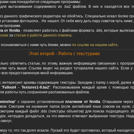
турами нам понадобится следующие программы:
для вытаскивания содержимого из .ba2 файлов. В них и находятся все т
ез данного графического редактора не обойтись. Специально искал более пр
установки фотошопа... Не нашел. От себя могу дать пару советов чуть ниже,
м программ.
а от Nvidia
- позволяет работать с файлами формата .dds, которые вылезают
oxae
за
статью о работе данного плагина
.
 познакомиться с ними чуть ближе, можно
по ссылке на нашем сайте
.
Этап второй - Работа с текстурами
льно облегчить статью, по этому, важную информацию связанную с програ
ылке чуть выше. Ссылка ведет на раздел туториалов нашего сайта. Если у 
е всю предоставленную мной информацию.
 интересуют архивы содержащие текстуры. Заходим с папку с игрой, далее в
 "
Fallout4 - Textures1-9.ba2
". Распаковываем каждый архив с помощью п
ля работы путь сохранения распакованных файлов.
hotoshop
" с заранее установленным
плагином от Nvidia
. Открываем через
вом. Смотрим на названия папок (если английский язык совсем на нуле, 
смотрим каждый файл .dds (текстуры объектов) для поиска подходящего. Ис
уре, нетрудно догадаться, за что именно отвечает выбранная текстура. Наде
смогут.
меру то, что так долго искали. Пускай это будет противогаз, который находитс