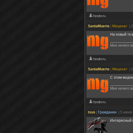
SantaMuerte
|
Меценат
| 
На новый тк 
Мне нечего в
SantaMuerte
|
Меценат
| 
С этим модом
Мне нечего в
tsus
|
Гражданин
| 5 июня
Интересный 