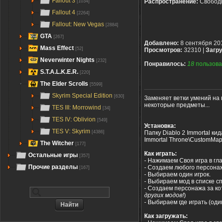
Fallout 3
Распространение:
Свобод
[1034]
Fallout 4
[2264]
Fallout: New Vegas
[2884]
GTA
[267]
Добавлено:
8 сентября 20
Mass Effect
[52]
Просмотров:
32310 |
Загру
Neverwinter Nights
[232]
Понравилось:
18
пользова
S.T.A.L.K.E.R.
[220]
The Elder Scrolls
[5599]
Skyrim Special Edition
[630]
Заменяет ветки умений на 
некоторые предметы...
TES III: Morrowind
[34]
TES IV: Oblivion
[549]
Установка:
TES V: Skyrim
Папку Diablo 2 Immortal кид
[4386]
Immortal Throne\CustomMaps
The Witcher
[177]
Как играть:
Остальные игры
[357]
- Нажимаем Своя игра в гл
Прочие разделы
- Создаем любого персонаж
[167]
- Выбираем один игрок.
- Выбираем мод в списке с
- Создаем персонажа за кот
других модов!
)
- Выбираем где играть (один
Как загружать: