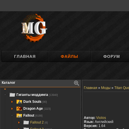
ГЛАВНАЯ
ФАЙЛЫ
ФОРУМ
Каталог
Главная
»
Моды
»
Titan Que
Гиганты моддинга
[13940]
Dark Souls
[90]
Dragon Age
[1115]
Fallout
[6188]
Автор:
Violos
Язык:
Английский
Fallout 2
[6]
Версия:
1.64