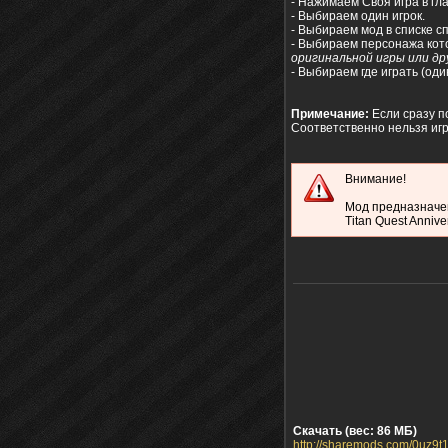
- Нажимаем Своя игра в гл
- Выбираем один игрок.
- Выбираем мод в списке с
- Выбираем персонажа кото
оригинальной игры или др
- Выбираем где играть (один
Примечание:
Если сразу по
Соответственно нельзя игр
Внимание!
Мод предназначен
Titan Quest Anniver
Скачать (вес: 86 МБ)
http://sharemods.com/0uz9t