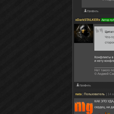
xDarkSTALKERx
Автор пу
Цита
Что-то
сторон
Конфликты в 
и нету конфли
Нет такого п
© Анджей Сап
nata
|
Пользователь
| 14 
КАК ЭТО УДАЛ
сердец, ни да