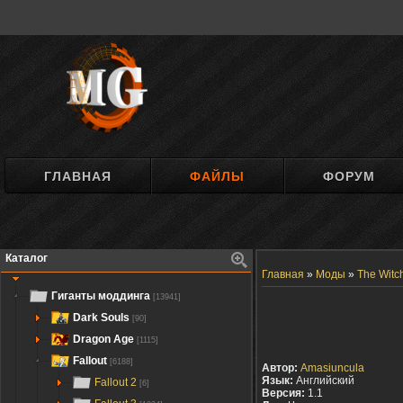
ГЛАВНАЯ
ФАЙЛЫ
ФОРУМ
Каталог
Главная
»
Моды
»
The Witch
Гиганты моддинга
[13941]
Dark Souls
[90]
Dragon Age
[1115]
Fallout
[6188]
Автор:
Amasiuncula
Язык:
Английский
Fallout 2
[6]
Версия:
1.1