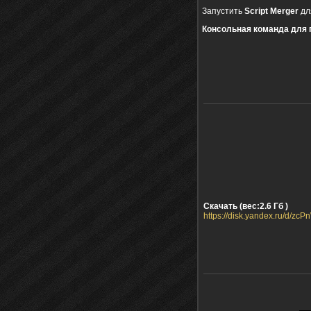
Запустить
Script Merger
дл
Консольная команда для 
Скачать (вес:2.6 Гб )
https://disk.yandex.ru/d/z