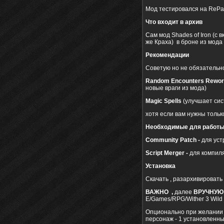
Мод тестировался на RePa
Что входит в архив
Сам мод Shades of Iron (c
же Краха) в броне из мода
Рекомендации
Советую но не обязательно
Random Encounters Rewo
новые враги из мода)
Magic Spells
(улучшает сис
хотя если вам нужны тольк
Необходимые для работы
Community Patch -
для уст
Script Merger -
для компил
Установка
Скачать , разархивировать
ВАЖНО ,
далее
ВРУЧНУЮ
E/Games/RPG/Wither 3 Wild
Опционально при желании 
персонаж - 1 установленн