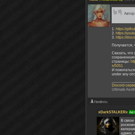
Автор
1.
https://git
2.
https://yo
3.
https://dis
Получается, 
Сказать, что
сохраненную
страницы:
ht
s/5051
И покопаться в
under any cir
Discord-серв
Ultimate Aest
xDarkSTALKERx
Авт
В связи
роскомн
каперам
админ, 