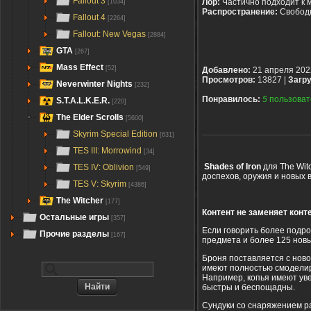
Fallout 3
Лор:
Частично подходит к 
[1034]
Распространение:
Свобод
Fallout 4
[2264]
Fallout: New Vegas
[2884]
GTA
[267]
Mass Effect
[52]
Добавлено:
21 апреля 202
Просмотров:
13827 |
Загру
Neverwinter Nights
[232]
Понравилось:
5
пользоват
S.T.A.L.K.E.R.
[220]
The Elder Scrolls
[5600]
Skyrim Special Edition
[631]
TES III: Morrowind
[34]
Shades of Iron
для The Witc
TES IV: Oblivion
[549]
доспехов, оружия и новых в
TES V: Skyrim
[4386]
The Witcher
[177]
Контент не заменяет конт
Остальные игры
[357]
Если говорить более подр
Прочие разделы
[167]
предмета и более 125 новы
Броня поставляется с нов
имеют полностью смоделиро
Например, копья имеют ув
быстры и беспощадны.
Сундуки со снаряжением рас