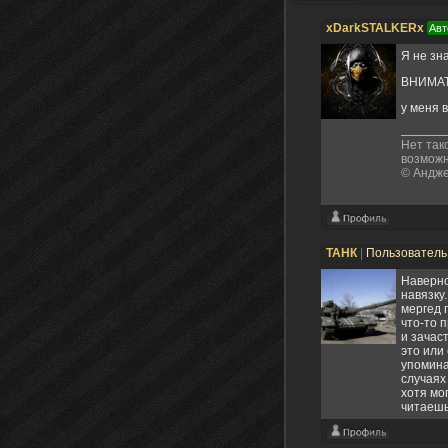
xDarkSTALKERx
Авт
Я не зн
ВНИМАТ
у меня в
Нет так
возможн
© Андже
ТАНК
|
Пользовател
Наверно
навязку
мергед 
что-то 
и зачас
это или
упомина
случаях
хотя мо
читаешь