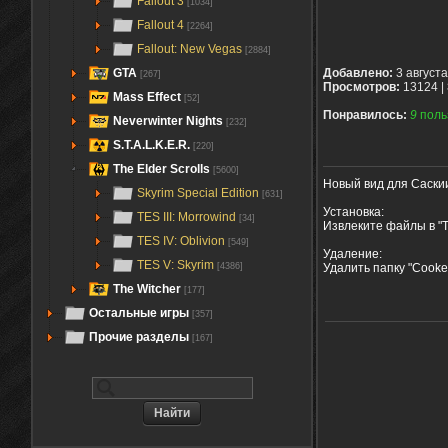
Fallout 3
[1034]
Fallout 4
[2264]
Fallout: New Vegas
[2884]
GTA
Добавлено:
3 августа
[267]
Просмотров:
13124 |
Mass Effect
[52]
Понравилось:
9
поль
Neverwinter Nights
[232]
S.T.A.L.K.E.R.
[220]
The Elder Scrolls
[5600]
Новый вид для Саски
Skyrim Special Edition
[631]
Установка:
TES III: Morrowind
[34]
Извлеките файлы в "T
TES IV: Oblivion
[549]
Удаление:
TES V: Skyrim
Удалить папку "Cooke
[4386]
The Witcher
[177]
Остальные игры
[357]
Прочие разделы
[167]