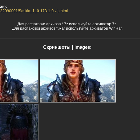
ан):
20332090001/Saskia_1_0-173-1-0.zip.html
Для распаковки архивов *.7z используйте архиватор 7z.
Для распаковки архивов *.Rar используйте архиватор WinRar.
Скриншоты | Images: