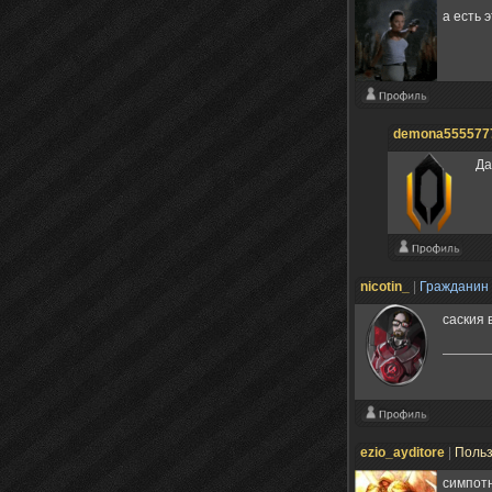
а есть 
demona555577
Да
nicotin_
|
Гражданин
саския 
ezio_ayditore
|
Поль
симпот