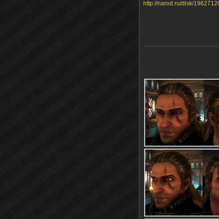
http://narod.ru/disk/19627