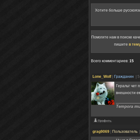
Хотите больше русскояз
Помогите нам в поиске кач
пишите
в тем
Всего комментариев
:
15
Lone_Wolf
|
Гражданин
| 
Геральт чет 
внешности е
Tempora mut
grag9069
|
Пользователь