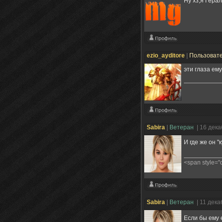
Ну хз,я Гера
ezio_ayditore
|
Пользоват
эти глаза ему
Sabira
|
Ветеран
| 16 дек
И где же он 
<span style=
Sabira
|
Ветеран
| 11 дек
Если бы ему 