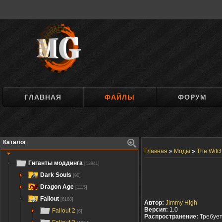
ГЛАВНАЯ
ФАЙЛЫ
ФОРУМ
Каталог
Главная
»
Моды
»
The Witch
Гиганты моддинга
[13941]
Dark Souls
[90]
Dragon Age
[1115]
Fallout
[6188]
Автор:
Jimmy High
Версия:
1.0
Fallout 2
[6]
Распространение:
Требуе