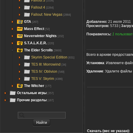
Fallout 3
[1034]
Fallout 4
[2264]
Fallout: New Vegas
[2884]
GTA
Добавлено:
21 июля 2011
[267]
Просмотров:
5733 |
Загруз
Mass Effect
[52]
Понравилось:
1
пользоват
Neverwinter Nights
[232]
S.T.A.L.K.E.R.
[220]
The Elder Scrolls
[5600]
Всего в архиве предоставле
Skyrim Special Edition
[631]
Установка
: Извлеките файл
TES III: Morrowind
[34]
Удаление
: Удалите файлы и
TES IV: Oblivion
[549]
TES V: Skyrim
[4386]
The Witcher
[177]
Остальные игры
[357]
Прочие разделы
[167]
Скачать (вес не указан):