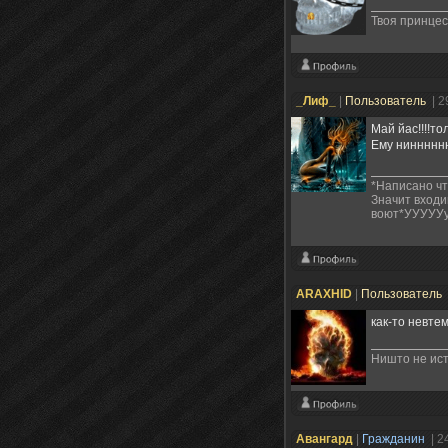
Твоя принцес
_Лиф_
|
Пользователь
| 2
Май йас!!!!то
Ему ниннннн
*Написано чт
Значит входи
воют*УУУУУу
ARAXHID
|
Пользователь
как-то невте
Ништо не ист
Авангард
|
Гражданин
| 2