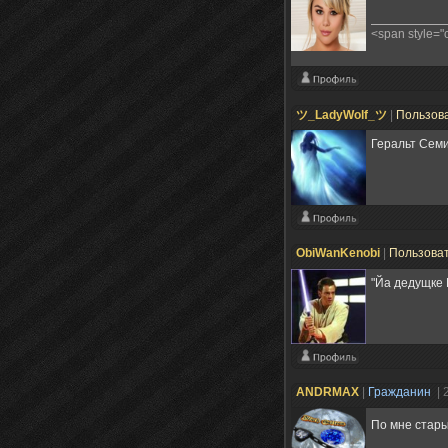
<span style=
ツ_LadyWolf_ツ
|
Пользов
Геральт Сем
ObiWanKenobi
|
Пользова
"Йа дедущке
ANDRMAX
|
Гражданин
| 
По мне стары