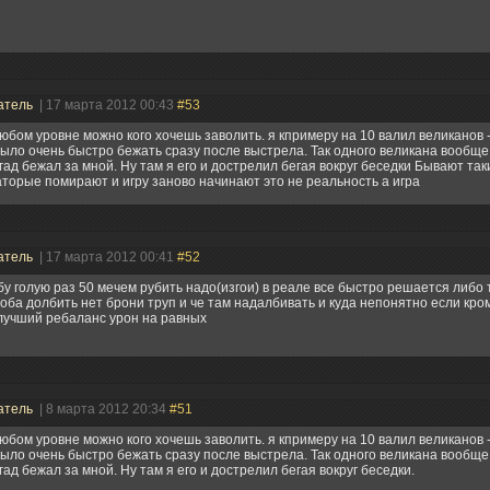
атель
| 17 марта 2012 00:43
#53
любом уровне можно кого хочешь заволить. я кпримеру на 10 валил великанов -
ыло очень быстро бежать сразу после выстрела. Так одного великана вообщ
 гад бежал за мной. Ну там я его и дострелил бегая вокруг беседки Бывают та
аторые помирают и игру заново начинают это не реальность а игра
атель
| 17 марта 2012 00:41
#52
бу голую раз 50 мечем рубить надо(изгои) в реале все быстро решается либо 
оба долбить нет брони труп и че там надалбивать и куда непонятно если кро
лучший ребаланс урон на равных
атель
| 8 марта 2012 20:34
#51
любом уровне можно кого хочешь заволить. я кпримеру на 10 валил великанов -
ыло очень быстро бежать сразу после выстрела. Так одного великана вообщ
 гад бежал за мной. Ну там я его и дострелил бегая вокруг беседки.