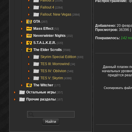
Fallout 3
Распространение:
Тр
[1034]
Fallout 4
[2264]
Fallout: New Vegas
[2884]
GTA
[267]
Добавлено:
20 февра
Mass Effect
[52]
Просмотров:
36396 |
Neverwinter Nights
[232]
Понравилось:
142
по
S.T.A.L.K.E.R.
[220]
The Elder Scrolls
[5599]
Skyrim Special Edition
[630]
TES III: Morrowind
[34]
Данный плагин п
начальных уровня
TES IV: Oblivion
[549]
придётся реал
TES V: Skyrim
[4386]
The Witcher
[177]
Скопировать файлы
Остальные игры
[357]
Прочие разделы
[167]