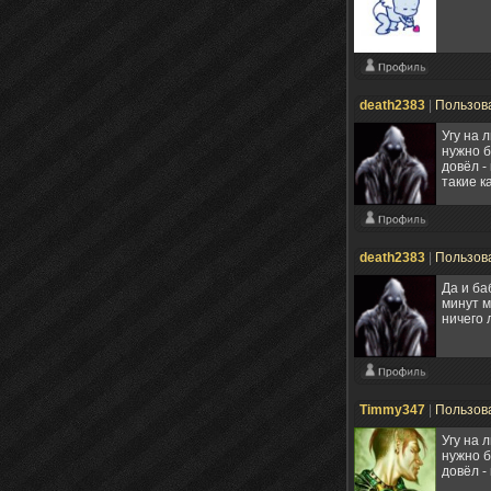
death2383
|
Пользов
Угу на 
нужно б
довёл -
такие к
death2383
|
Пользов
Да и ба
минут м
ничего 
Timmy347
|
Пользов
Угу на 
нужно б
довёл -