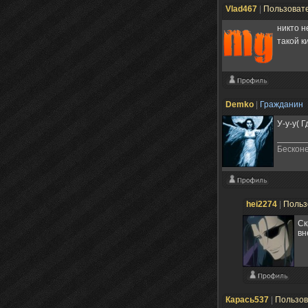
Vlad467
|
Пользоват
никто н
такой к
Demko
|
Гражданин
У-у-у( 
Бесконе
hei2274
|
Польз
Ск
вн
Карась537
|
Пользо