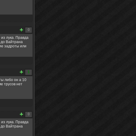
0
 из лука. Правда
е до Вайтрана
кие задроты или
1
ты либо он а 10
ме трусов нет
0
 из лука. Правда
е до Вайтрана