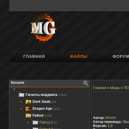
ГЛАВНАЯ
ФАЙЛЫ
ФОРУ
Каталог
Главная
»
Моды
»
TES
Гиганты моддинга
[13940]
Dark Souls
[90]
Dragon Age
[1115]
Fallout
[6188]
Автор:
tehx3n
Автор перевода:
Glu
Fallout 2
[6]
Версия:
1.0