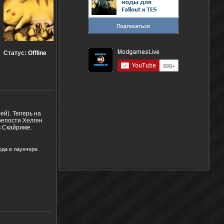
Статус:
Offline
ей). Теперь на
репости Хелген
в Скайриме.
ода в лаунчере.