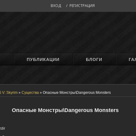
ВХОД
/
РЕГИСТРАЦИЯ
М
ПУБЛИКАЦИИ
БЛОГИ
ГА
 V: Skyrim
»
Существа
»
Опасные Монстры\Dangerous Monsters
Опасные Монстры\Dangerous Monsters
zdir