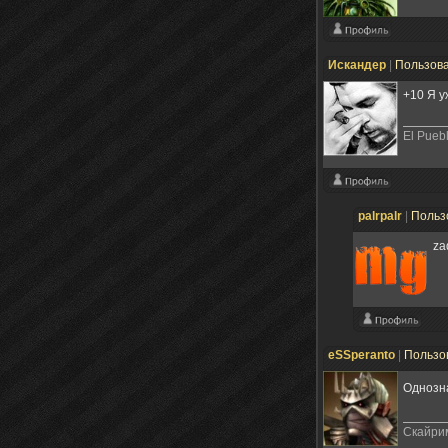
Искандер
|
Пользов
+10 Я у
El Puebl
palrpalr
|
Польз
za
eSSperanto
|
Пользо
Однозн
Скайри