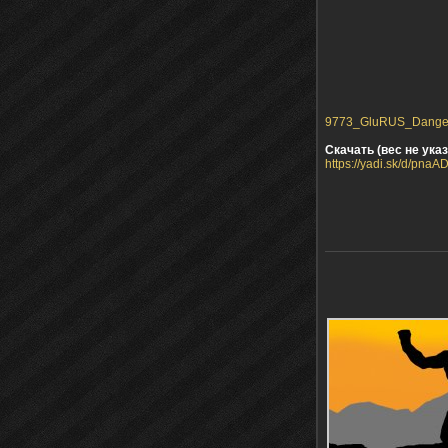
9773_GluRUS_Dangerou
Скачать (вес не указ
https://yadi.sk/d/pna