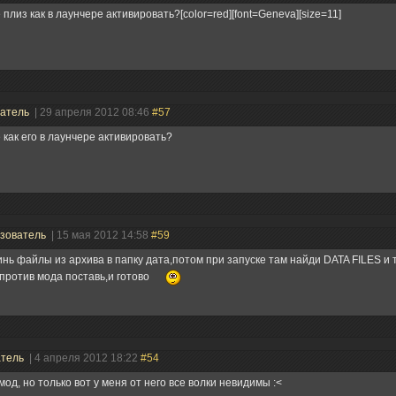
 плиз как в лаунчере активировать?[color=red][font=Geneva][size=11]
ватель
| 29 апреля 2012 08:46
#57
 как его в лаунчере активировать?
зователь
| 15 мая 2012 14:58
#59
инь файлы из архива в папку дата,потом при запуске там найди DATA FILES и 
против мода поставь,и готово
атель
| 4 апреля 2012 18:22
#54
мод, но только вот у меня от него все волки невидимы :<