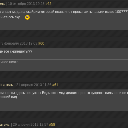
ель
| 10 октября 2013 19:23
#62
е знает мода на скайрим который позволяет прокачаить навыки выше 100???
иньте ссылку
| 3 февраля 2013 19:03
#60
Где все скриншоты??
чное ничто.
ователь
| 21 апреля 2013 11:36
#61
риншоты здесь не нужны.Ведь этот мод делает просто существ сильнее и не 
ешний вид
ватель
| 29 апреля 2012 12:57
#58