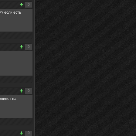
0
?? если есть
0
0
влияет на
0