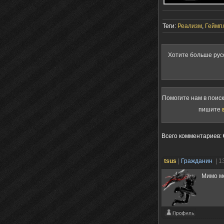
Теги:
Реализм
,
Геймп
Хотите больше рус
Помогите нам в поис
пишите
Всего комментариев
:
tsus
|
Гражданин
| 1
Мимо ме