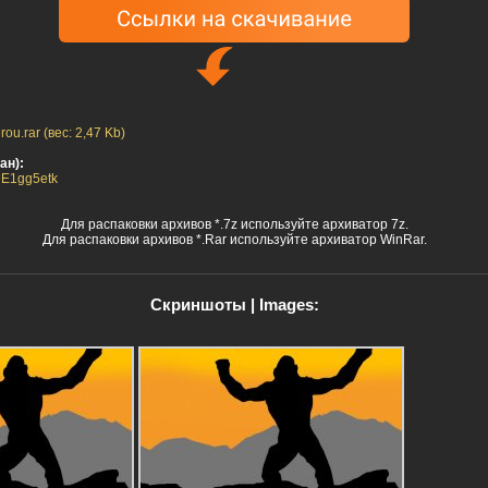
.rar (вес: 2,47 Kb)
ан):
ADE1gg5etk
Для распаковки архивов *.7z используйте архиватор 7z.
Для распаковки архивов *.Rar используйте архиватор WinRar.
Скриншоты | Images: