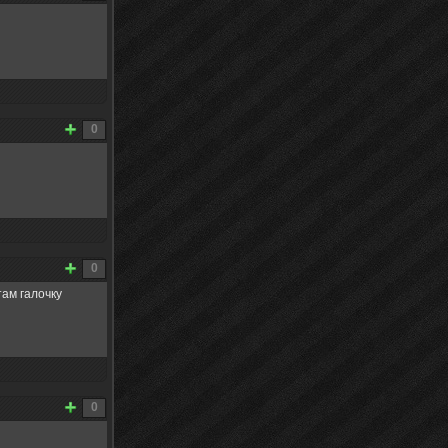
0
0
там галочку
0