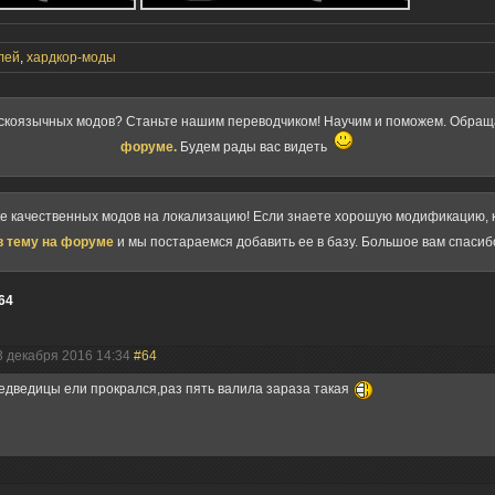
лей
,
хардкор-моды
скоязычных модов? Станьте нашим переводчиком! Научим и поможем. Обра
форуме.
Будем рады вас видеть
ке качественных модов на локализацию! Если знаете хорошую модификацию, к
в тему на форуме
и мы постараемся добавить ее в базу. Большое вам спасиб
64
3 декабря 2016 14:34
#64
дведицы ели прокрался,раз пять валила зараза такая