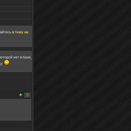
щайтесь
в тему на
оторой нет в базе,
о!
0