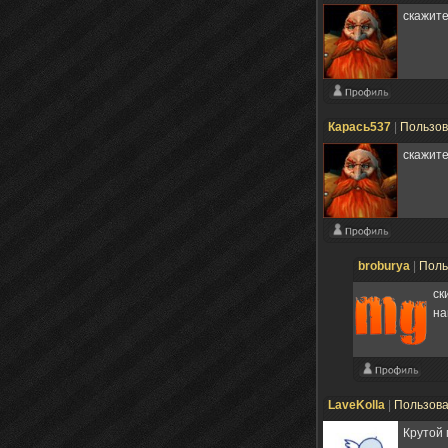
скажите
Карась537
|
Пользо
скажите
broburya
|
Поль
ск
на
LaveKolla
|
Пользов
Крутой 