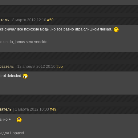
атель
| 8 марта 2012 12:10
#50
же скачал все похожие моды, но всё равно игра слишком лёгкая.
o unido, jamas sera vencido!
ователь
| 12 апреля 2012 20:10
#55
drot detected
ватель
| 1 марта 2012 10:03
#49
ачно +
м для Нордов!