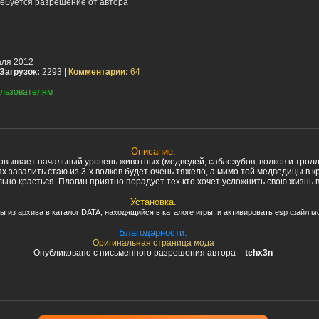
ебуется разрешение от автора
ля 2012
Загрузок:
2293 |
Комментарии:
64
льзователям
Описание.
овышает начальный уровень животных (медведей, саблезубов, волков и тролл
х завалить стаю из 3-х волков будет очень тяжело, а мимо той медведицы в к
ьно красться. Плагин приятно порадует тех кто хочет усложнить свою жизнь 
Установка.
 из архива в каталог DATA, находящийся в каталоге игры, и активировать esp файл м
Благодарности:
Оригинальная страница мода
Опубликовано с письменного разрешения автора -
tehx3n