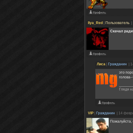
Ilya_Red
|
Пользователь
|
Скачал ради 
Лисa
|
Гражданин
| 
это поро
голова-
Глядя н
VIP
|
Гражданин
| 14 февр
Пожалуйста, 