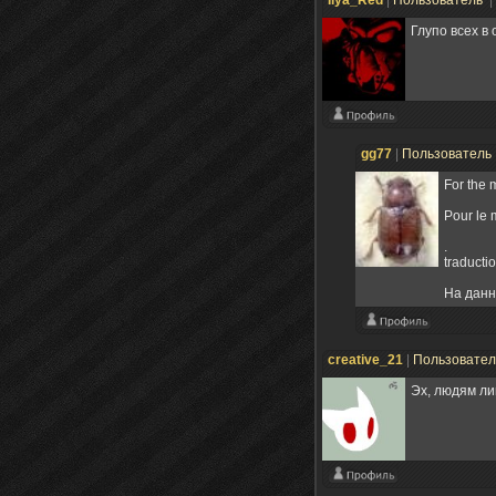
Глупо всех в 
gg77
|
Пользователь
For the 
Pour le 
.
traductio
На данн
creative_21
|
Пользовате
Эх, людям ли