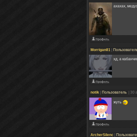
ахахах, меду
Morrigan81
|
Пользовател
хд, а кабанч
notik
|
Пользователь
| 30 
жуть
ArcherSilenc
|
Пользоват