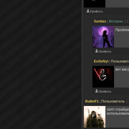
Santias
|
Ветеран
| 
Проблем
EvGeNyI
|
Пользоват
вот как
BulletF1
|
Пользователь
|
силт-страйде
использовали