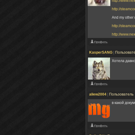
http://www.n
http://steamc
And my other 
http://steamc
http://www.n
KasperSANG
|
Пользоват
Хотела давно
aliew2004
|
Пользователь
в какой доку