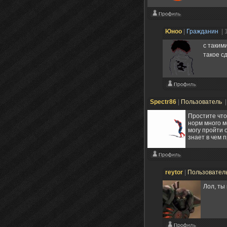
Юноо
|
Гражданин
| 
с такими
такое с
Spectr86
|
Пользователь
|
Простите что
норм много м
могу пройти 
знает в чем 
reytor
|
Пользовател
Лол, ты