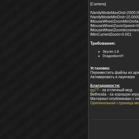
[Camera]
fVanityModeMaxDist=2000.
fVanityModeMinDist=10.000
fMouseWheelZoomMinDelta
fMouseWheelZoomSpeed=0
fMouseWheelZoomIncremen
fMinCurrentZoom=0.001
Требования:
Skyrim 1.8
Dragonborn!!!
Установка:
Переместить файлы из архи
Активировать в лаунчере
Благодарности:
gg77
- за отличный мод
Bethesda - за хорошую игру
Материал опубликован с п
Оригинальная страница м