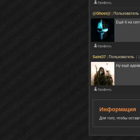
@Ghost@
|
Пользователь
Ещё б на сил
Saint37
|
Пользователь
| 
Ну ещё адеква
Информация
Для того, чтобы оста