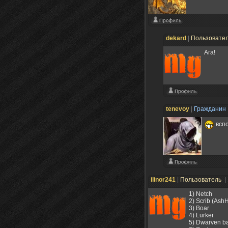
dekard
|
Пользовате
Ага!
tenevoy
|
Гражданин
вспо
ilinor241
|
Пользователь
|
1) Netch
2) Scrib (Ash
3) Boar
4) Lurker
5) Dwarven ba