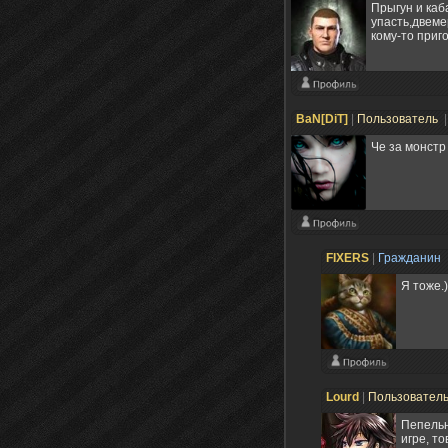
Прыгун и каб
упасть,двеме
кому-то приг
BaN[DiT]
|
Пользователь
|
Че за монстр
FIXERS
|
Гражданин
Я тоже.
Lourd
|
Пользовател
Пепельн
игре, т