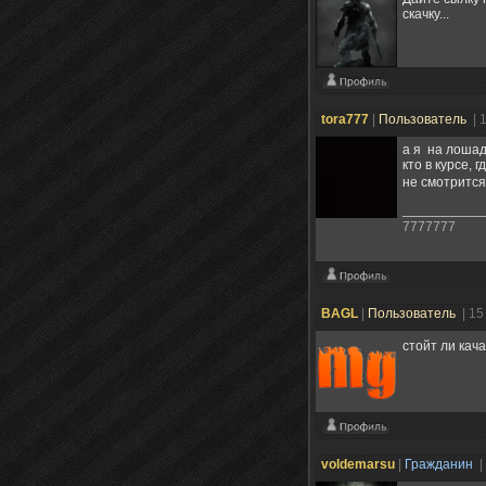
скачку...
tora777
|
Пользователь
| 
а я на лошад
кто в курсе,
не смотрится
7777777
BAGL
|
Пользователь
| 1
стойт ли кач
voldemarsu
|
Гражданин
|