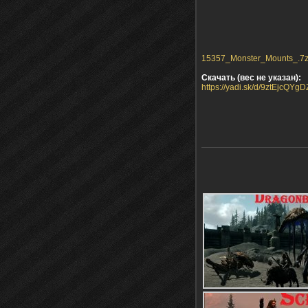
15357_Monster_Mounts_.7z 
Скачать (вес не указан):
https://yadi.sk/d/9ztEjcQYg