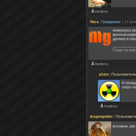
Лисa
|
Гражданин
| 14 фе
хемериуса мор
мунным рафин
дремор в охр
Глядя на мир
p1ato
|
Пользовател
И правд
скоро не
dragongolder
|
Пользоват
вспомню, как