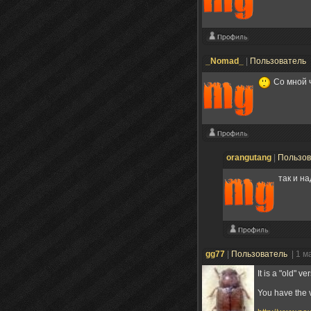
_Nomad_
|
Пользователь
Со мной ч
orangutang
|
Пользо
так и н
gg77
|
Пользователь
| 1 м
It is a "old" ve
You have the 