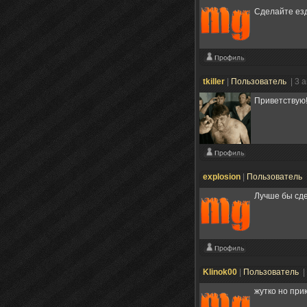
Сделайте езд
tkiller
|
Пользователь
| 3 
Приветствую!
explosion
|
Пользователь
Лучше бы сде
Klinok00
|
Пользователь
|
жутко но при