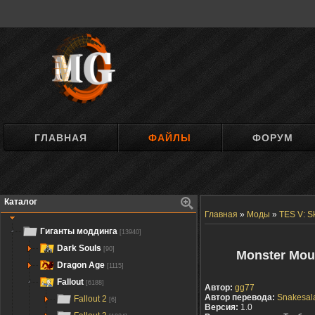
ГЛАВНАЯ
ФАЙЛЫ
ФОРУМ
Каталог
Главная
»
Моды
»
TES V: S
Гиганты моддинга
[13940]
Dark Souls
[90]
Monster Mou
Dragon Age
[1115]
Fallout
[6188]
Автор:
gg77
Автор перевода:
Snakesal
Fallout 2
[6]
Версия:
1.0