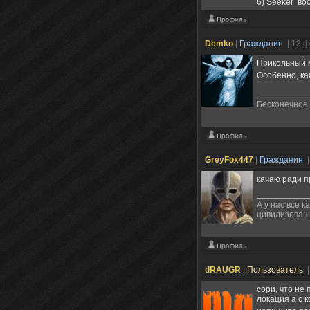
6) Seeker в
Demko
|
Гражданин
| 13 
Прикольный м
Особенно, к
Бесконечное 
GreyFox447
|
Гражданин
|
качаю ради п
А у нас все к
цивилизованы
dRAUGR
|
Пользователь
|
сори, что не
локация а с 