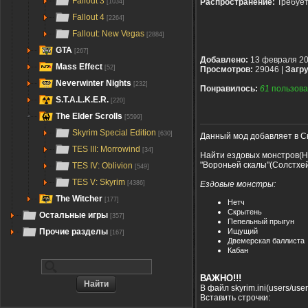
Fallout 3
Распространение:
Требуе
[1034]
Fallout 4
[2264]
Fallout: New Vegas
[2884]
GTA
[267]
Добавлено:
13 февраля 2
Mass Effect
[52]
Просмотров:
29046 |
Загру
Neverwinter Nights
[232]
Понравилось:
61
пользова
S.T.A.L.K.E.R.
[220]
The Elder Scrolls
[5599]
Skyrim Special Edition
[630]
Данный мод добавляет в Ск
TES III: Morrowind
[34]
Найти ездовых монстров(Не
"Вороньей скалы"(Солстхе
TES IV: Oblivion
[549]
TES V: Skyrim
Ездовые монстры:
[4386]
The Witcher
[177]
Нетч
Скрытень
Остальные игры
[357]
Пепельный прыгун
Ищущий
Прочие разделы
[167]
Двемерская баллиста
Кабан
ВАЖНО!!!
В файл skyrim.ini(users/us
Вставить строчки: