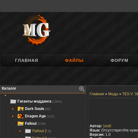
ГЛАВНАЯ
ФАЙЛЫ
ФОРУМ
Каталог
Главная
»
Моды
»
TES V: S
Гиганты моддинга
[13941]
Dark Souls
[90]
Dragon Age
[1115]
Fallout
[6188]
Автор:
1ex0
Язык:
Отсутствует/Не нуж
Fallout 2
[6]
Версия:
1.0