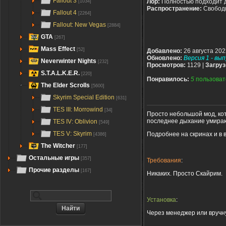
Fallout 3
Лор:
Полностью подходит 
[1034]
Распространение:
Свобод
Fallout 4
[2264]
Fallout: New Vegas
[2884]
GTA
[267]
Mass Effect
[52]
Добавлено:
26 августа 202
Обновлено:
Версия 1 - вып
Neverwinter Nights
[232]
Просмотров:
1129 |
Загруз
S.T.A.L.K.E.R.
[220]
Понравилось:
5
пользоват
The Elder Scrolls
[5600]
Skyrim Special Edition
[631]
TES III: Morrowind
[34]
Просто небольшой мод, кот
последнее дыхание умираю
TES IV: Oblivion
[549]
TES V: Skyrim
Подробнее на скринах и в 
[4386]
The Witcher
[177]
Остальные игры
[357]
Требования
:
Прочие разделы
[167]
Никаких. Просто Скайрим.
Установка
:
Через менеджер или вручную