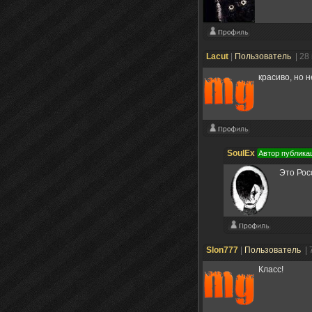
Lacut
|
Пользователь
| 28
красиво, но н
SoulEx
Автор публика
Это Росс
Slon777
|
Пользователь
| 
Класс!