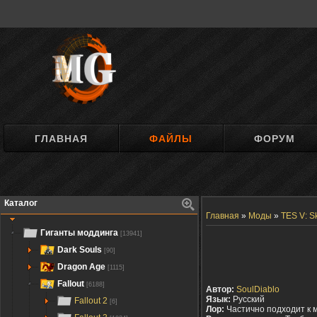
ГЛАВНАЯ
ФАЙЛЫ
ФОРУМ
Каталог
Главная
»
Моды
»
TES V: S
Гиганты моддинга
[13941]
Dark Souls
[90]
Dragon Age
[1115]
Fallout
[6188]
Автор:
SoulDiablo
Язык:
Русский
Fallout 2
[6]
Лор:
Частично подходит к 