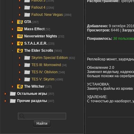
Fallout 3
Распространение:
Требуе
[1034]
Fallout 4
[2264]
Fallout: New Vegas
[2884]
GTA
[267]
Добавлено:
9 октября 201
Mass Effect
[52]
Просмотров:
6446 |
Загруз
Neverwinter Nights
[232]
Понравилось:
36
пользова
S.T.A.L.K.E.R.
[220]
The Elder Scrolls
[5600]
Skyrim Special Edition
[631]
Реплейсер монет, заурядны
TES III: Morrowind
[34]
Обновление 2.0
Заменил модельку, надеюсь 
TES IV: Oblivion
[549]
больше похожи на серебря
TES V: Skyrim
[4386]
УСТАНОВКА:
The Witcher
[177]
Закинуть файлы из архива в
Остальные игры
[357]
УДАЛЕНИЕ:
Прочие разделы
С точностью до наоборот, 
[167]