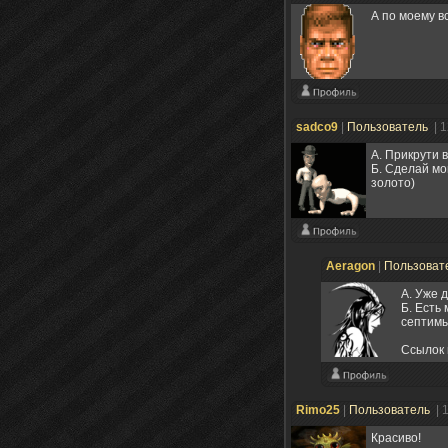
А по моему в
sadco9
|
Пользователь
| 
А. Прикрути 
Б. Сделай мон
золото)
Aeragon
|
Пользоват
A. Уже 
Б. Есть
септимы
Ссылок 
Rimo25
|
Пользователь
| 
Красиво!