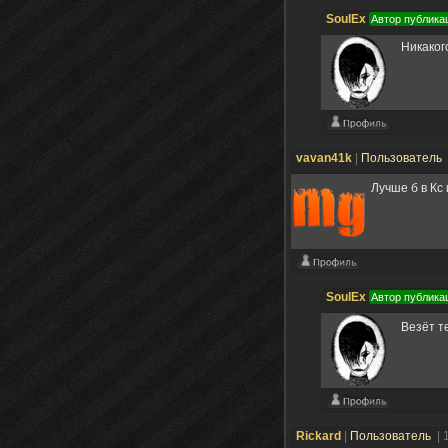
SoulEx
Автор публика
Никаког
vavan41k
|
Пользователь
Лучше б в Кс
SoulEx
Автор публика
Везёт т
Rickard
|
Пользователь
| 