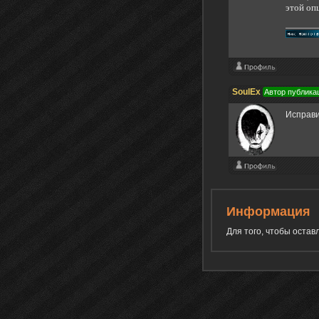
этой оп
SoulEx
Автор публика
Исправи
Информация
Для того, чтобы оста