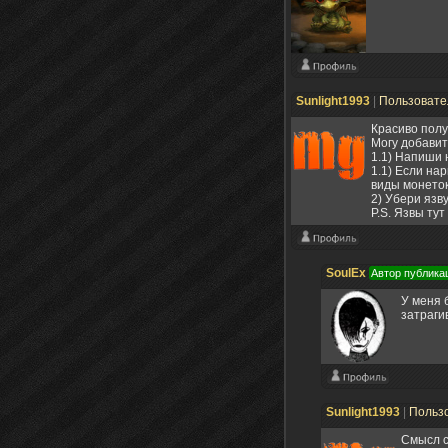
Sunlight1993
|
Пользоват
Красиво пол
Могу добавит
1.1) Напиши 
1.1) Если на
виды монеток
2) Убери язв
P.S. Язвы тут 
SoulEx
Автор публика
У меня 
затраг
Sunlight1993
|
Польз
Смысл с