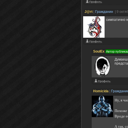
J@rt
|
Гражданин
| 9 октя
симпатично н
SoulEx
Автор публика
Думаешь
предста
Homicida
|
Граждани
Ну, я ч
Похоже 
Вроде е
А так, 