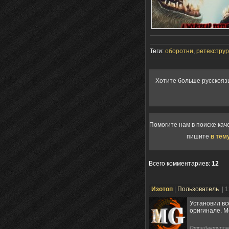
Теги:
оборотни
,
ретекструр
Хотите больше русскояз
Помогите нам в поиске кач
пишите
в тем
Всего комментариев
:
12
Изотоп
|
Пользователь
| 
Установил всё
оригинале. М
Отредактиров