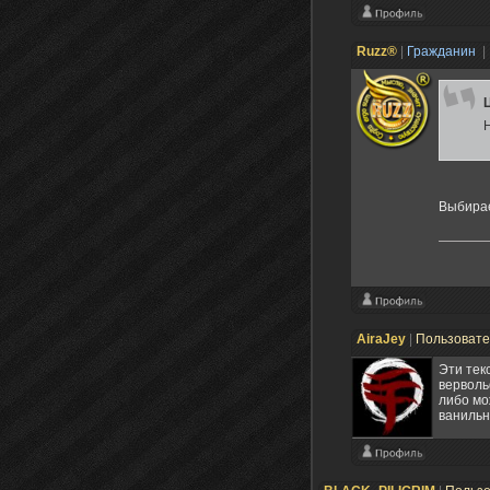
Ruzz®
|
Гражданин
|
Выбира
AiraJey
|
Пользоват
Эти тек
вервольф
либо мо
ванильн