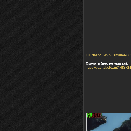
FURtastic_NMM isntaller-66
Скачать (вес не указан):
https://yadi.sk/d/LqnXNIGR