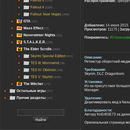
Fallout 3
Распространение:
Требуе
[1034]
Fallout 4
[2264]
Fallout: New Vegas
[2884]
GTA
[267]
Добавлено:
14 июня 2015
Mass Effect
[52]
Просмотров:
11175 |
Загру
Neverwinter Nights
[232]
Понравилось:
40
пользова
S.T.A.L.K.E.R.
[220]
The Elder Scrolls
[5600]
Skyrim Special Edition
[631]
Описание:
Ретекстур оборотней-медве
TES III: Morrowind
[34]
Требования:
TES IV: Oblivion
[549]
Skyrim, DLC Dragonborn.
TES V: Skyrim
[4386]
Установка:
The Witcher
[177]
Из-за присутствия большог
Manager.
Остальные игры
[357]
Прочие разделы
Удаление:
[167]
Деактивировать мод в Nex
Благодарности:
Автору KnErBSE73 за данн
Оригинальная страница мод