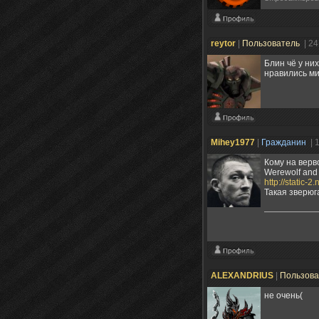
reytor
|
Пользователь
| 2
Блин чё у них
нравились ми
Mihey1977
|
Гражданин
| 
Кому на верв
Werewolf and
http://static-
Такая зверюг
ALEXANDRIUS
|
Пользов
не очень(