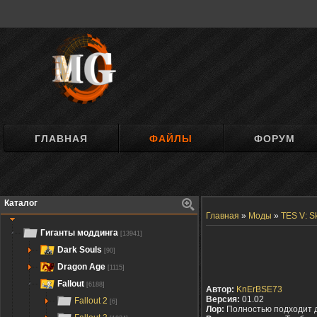
ГЛАВНАЯ
ФАЙЛЫ
ФОРУМ
Каталог
Главная
»
Моды
»
TES V: S
Гиганты моддинга
[13941]
Dark Souls
[90]
Dragon Age
[1115]
Fallout
[6188]
Автор:
KnErBSE73
Версия:
01.02
Fallout 2
[6]
Лор:
Полностью подходит 