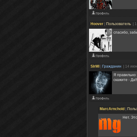
Hoover
|
Пользователь
| 
спасибо, заб
SIrMI
|
Гражданин
| 14 ию
Я правильно 
скажите - Да!
MarcArnchold
|
Поль
Нет. Эт