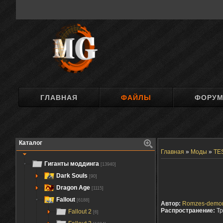
ГЛАВНАЯ
ФАЙЛЫ
ФОРУ
Каталог
Главная
»
Моды
»
TES
Гиганты моддинга
[13940]
Dark Souls
[90]
Dragon Age
[1115]
Fallout
[6188]
Автор:
Romzes-demo
Распространение:
Тр
Fallout 2
[6]