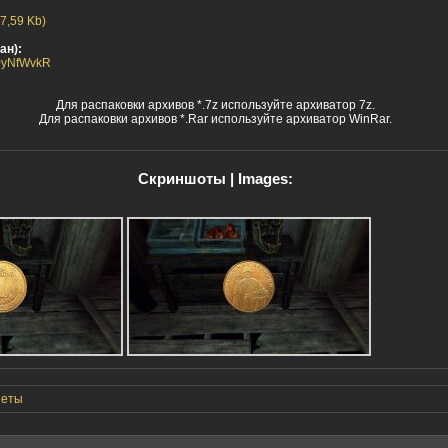
7,59 Kb)
ан):
c_0yNfWvkR
Для распаковки архивов *.7z используйте архиватор 7z.
Для распаковки архивов *.Rar используйте архиватор WinRar.
Скриншоты | Images:
неты