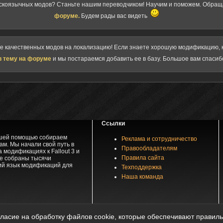
скоязычных модов? Станьте нашим переводчиком! Научим и поможем. Обра
форуме.
Будем рады вас видеть
ке качественных модов на локализацию! Если знаете хорошую модификацию, к
в тему на форуме
и мы постараемся добавить ее в базу. Большое вам спасиб
Ссылки
вашей помощью собираем
Реклама и сотрудничество
м. Мы начали свой путь в
Правообладателям
 модификациях к Fallout 3 и
Правила сайта
зе собраны тысячи
ий язык модификаций для
Техподдержка
Наша команда
частичное копирование материалов возможно только с разрешения автора материала при 
гласие на обработку файлов cookie, которые обеспечивают правиль