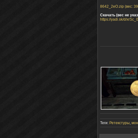
8642_2eO.zip (вес: 39
Скачать (вес не указ
https://yadi.sk/d/xrS
Теги:
Ретекстуры
,
мо