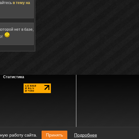
щайтесь
в тему на
оторой нет в базе,
о!
Статистика
наличии активной ссылки на источник.
ную работу сайта.
Принять
Подробнее