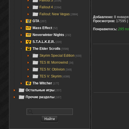
Fallout 3
[1034]
Fallout 4
[2264]
Fallout: New Vegas
[2884]
Добавлено:
8 января
GTA
Просмотров:
17595 |
[267]
Mass Effect
[52]
Понравилось:
295
по
Neverwinter Nights
[232]
S.T.A.L.K.E.R.
[220]
The Elder Scrolls
[5599]
Skyrim Special Edition
[630]
TES III: Morrowind
[34]
TES IV: Oblivion
[549]
TES V: Skyrim
[4386]
The Witcher
[177]
Остальные игры
[357]
Прочие разделы
[167]