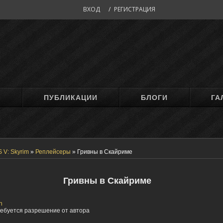
ВХОД
/
РЕГИСТРАЦИЯ
М
ПУБЛИКАЦИИ
БЛОГИ
ГА
 V: Skyrim
»
Реплейсеры
»
Гривны в Скайриме
Гривны в Скайриме
n
ебуется разрешение от автора