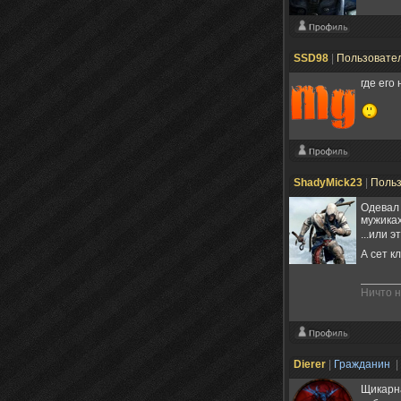
SSD98
|
Пользовате
где его
ShadyMick23
|
Поль
Одевал 
мужиках
...или 
А сет к
Ничто н
Dierer
|
Гражданин
|
Щикарна