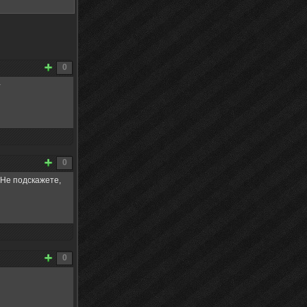
0
+
0
 Не подскажете,
0