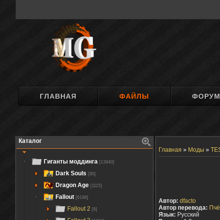
ГЛАВНАЯ
ФАЙЛЫ
ФОРУ
Каталог
Главная
»
Моды
»
TES
Гиганты моддинга
[13940]
Dark Souls
[90]
Dragon Age
[1115]
Fallout
[6188]
Автор:
dfacto
Автор перевода:
Пчё
Fallout 2
[6]
Язык:
Русский