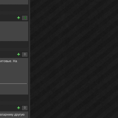
-1
0
нитовые. На
0
напарнику другую