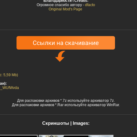
Благодарности \ Credits:
Огромное спасибо автору -
dfacto
Original Mod's Page
с: 5,59 Mb)
ан):
zcq_WUfWvda
Для распаковки архивов *.7z используйте архиватор 7z.
Для распаковки архивов *.Rar используйте архиватор WinRar.
Скриншоты | Images: