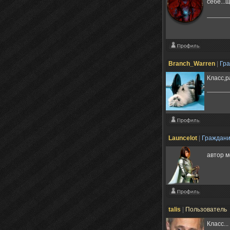
себе..
Branch_Warren
|
Гр
Класс,р
Launcelot
|
Граждан
автор 
talis
|
Пользователь
Класс...