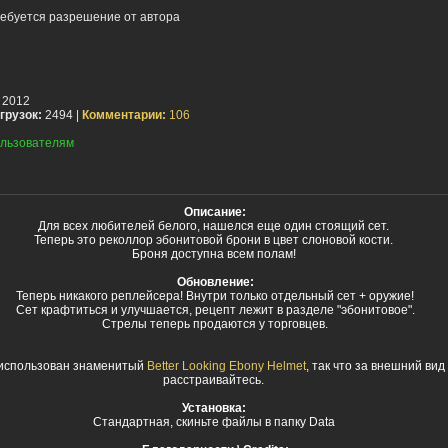
ебуется разрешение от автора
 2012
грузок:
2494 |
Комментарии:
106
льзователям
Описание:
Для всех любителей белого, нашелся еще один стоящий сет.
Теперь это реколлор эбонитовой брони в цвет слоновой кости.
Броня доступна всем полам!
Обновление:
Теперь никакого реплейсера! Внутри только отдельный сет + оружие!
Сет крафтиться и улучшается, рецепт лежит в разделе "эбонитовое".
Стрелы теперь продаются у торговцев.
е использован знаменитый
Better Looking Ebony Helmet
, так что за внешний ви
расстраивайтесь.
Установка:
Стандартная, скиньте файлы в папку Data