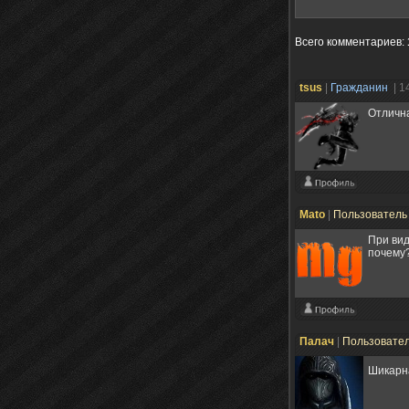
Всего комментариев
:
tsus
|
Гражданин
| 1
Отлична
Mato
|
Пользовател
При вид
почему?
Палач
|
Пользовате
Шикарн