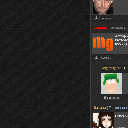
wispard
|
Забанен
| 
Афтар н
интерес
вообще 
M@rSi@nIn
|
По
ес
Dahaka
|
Гражданин
Вспомни
Жизнь -