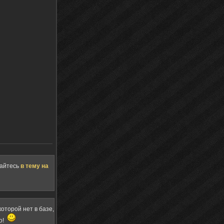
щайтесь
в тему на
оторой нет в базе,
о!