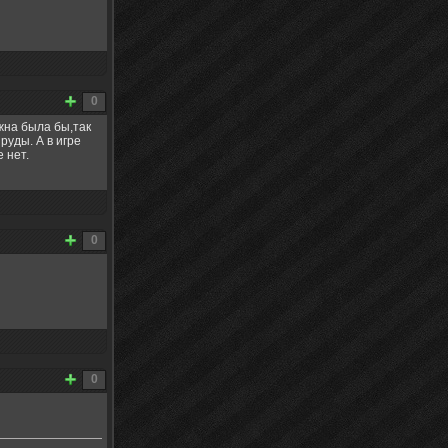
0
жна была бы,так
руды. А в игре
 нет.
0
0