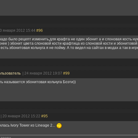
20 января 2012 15:44
#96
адо было рецепт изменить,для крафта не один эбонит а и слоновая кость ну
нее ) эбонит цвета слоновой кости крафтица из слоновой кости и эбонитовой 
есть эбонитовая кольчуга я не пойму. А то видел на сайтах в модах а так в игре
льзователь
| 24 января 2012 19:07
#99
ть называется эбонитовая кольчуга Боэти))
| 20 января 2012 15:22
#95
лась Ivory Tower из Lineage 2...
 тропа,