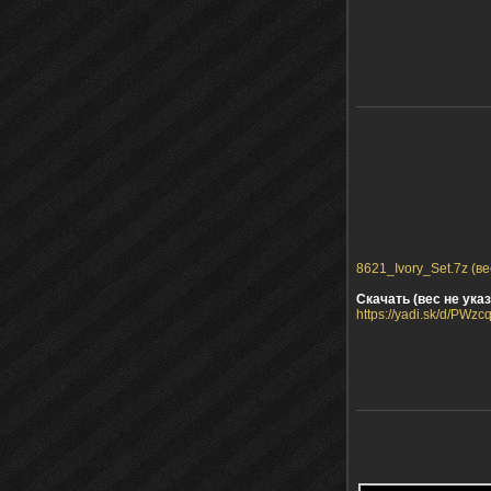
8621_Ivory_Set.7z (ве
Скачать (вес не указ
https://yadi.sk/d/PW