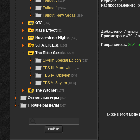
Fallout 3
Версия:
1.3
[1034]
Распространение:
Тр
Fallout 4
[2264]
Fallout: New Vegas
[2884]
GTA
[267]
Mass Effect
[52]
Добавлено:
7 января
Просмотров:
479 |
За
Neverwinter Nights
[232]
Понравилось:
203
по
S.T.A.L.K.E.R.
[220]
The Elder Scrolls
[5599]
Skyrim Special Edition
[630]
TES III: Morrowind
[34]
TES IV: Oblivion
[549]
TES V: Skyrim
[4386]
The Witcher
[177]
Остальные игры
[357]
Прочие разделы
[167]
Так же в этом мод