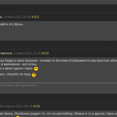
ль
| 9 мая 2012 20:39
#103
 найти эту бронь
зователь
| 2 мая 2012 21:18
#102
на Лидку и свою героиню - почему-то ботинки отображаются как простые эбо
 и манекенах - всё огонь.
это у меня одного такое
ласс, спасибо за труд
е Истина. Всё дозволено...
 28 апреля 2012 08:25
#101
я бронь. Особенно радует то, что не реплейсер. Можно и ту и другую. Одну 