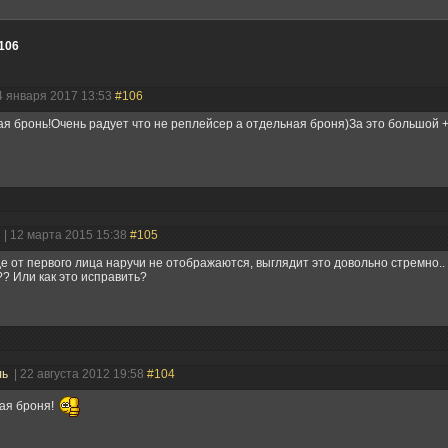
106
4 января 2017 13:53
#106
я бронь!Очень радует что не реплейсер а отдельная броня)За это большой 
ь
| 12 марта 2015 15:38
#105
е от первого лица наручи не отображаются, выглядит это довольно стремно..
? Или как это исправить?
ль
| 22 августа 2012 19:58
#104
ая броня!