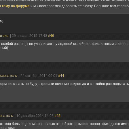
в тему на форуме
и мы постараемся добавить ее в базу. Большое вам спасиб
46
атель
| 29 января 2015 17:48
#46
я особой разницы не улавливаю. ну ледяной стал более фиолетовым, а огнен
овый(
ьзователь
| 24 октября 2014 09:01
#44
орм, но качать не буду, атронахи явление редкое да и спокойно разглядыват
.
ователь
| 10 декабря 2014 14:08
#45
от мод больше для магов-призывателей,которым постоянно приходится имет
ронахами