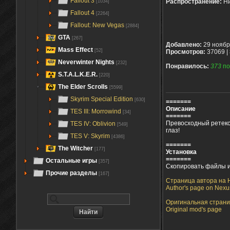
Fallout 3
Распространение:
Ни
[1034]
Fallout 4
[2264]
Fallout: New Vegas
[2884]
GTA
[267]
Добавлено:
29 ноябр
Mass Effect
[52]
Просмотров:
37069 |
Neverwinter Nights
[232]
Понравилось:
373
по
S.T.A.L.K.E.R.
[220]
The Elder Scrolls
[5599]
Skyrim Special Edition
[630]
=======
Описание
TES III: Morrowind
[34]
=======
Превосходный ретекс
TES IV: Oblivion
[549]
глаз!
TES V: Skyrim
[4386]
=======
The Witcher
[177]
Установка
=======
Остальные игры
[357]
Скопировать файлы из
Прочие разделы
[167]
Страница автора на 
Author's page on Nexu
Оригинальная страни
Original mod's page