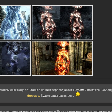
скоязычных модов? Станьте нашим переводчиком! Научим и поможем. Обра
форуме.
Будем рады вас видеть
ке качественных модов на локализацию! Если знаете хорошую модификацию, к