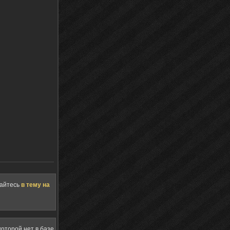
щайтесь
в тему на
оторой нет в базе,