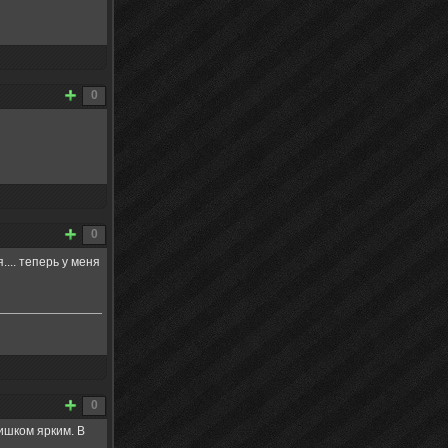
0
0
.... теперь у меня
0
лишком ярким. В