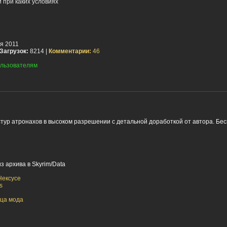
 при каких условиях
я 2011
Загрузок:
8214 |
Комментарии:
46
льзователям
тур атронахов в высоком разрешении с детальной доработкой от автора. Бес
 архива в Skyrim/Data
Нексусе
s
ца мода