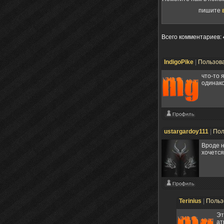
пишите
Всего комментариев
:
IndigoPike
|
Пользов
что-то 
одинак
ustargardoy111
|
Пол
Вроде н
хочется
Terinius
|
Польз
Эт
ат