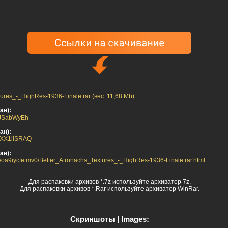
ures_-_HighRes-1936-Finale.rar (вес: 11,68 Mb)
ан):
rGJSabWyEh
ан):
bhXX1iISRAQ
ан):
/oa9iycfetmv0/Better_Atronachs_Textures_-_HighRes-1936-Finale.rar.html
Для распаковки архивов *.7z используйте архиватор 7z.
Для распаковки архивов *.Rar используйте архиватор WinRar.
Скриншоты | Images: