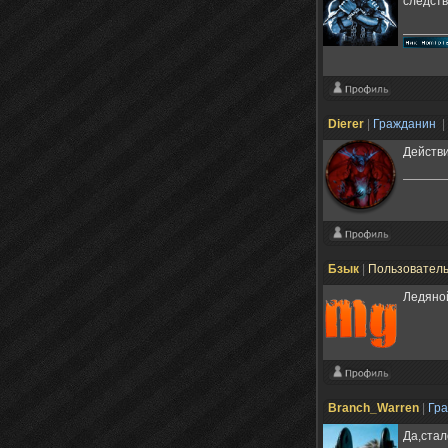
следств
Dierer
|
Гражданин
|
Действи
Бзык
|
Пользовател
Ледяной
Branch_Warren
|
Гр
Да,стал