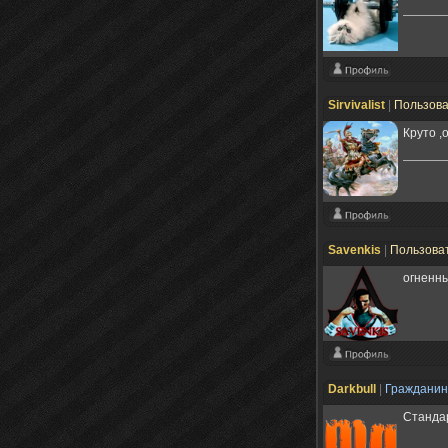
Sirvivalist
|
Пользов
Круто ,
Savenkis
|
Пользова
огненн
Darkbull
|
Граждани
Стандар