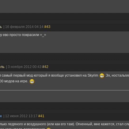
ль
| 16 февраля 2014 04:14
#43
 ево просто покрасили =_=
ель
| 3 ноября 2012 00:43
#42
 самый первый мод который я вообще установил на Skyrim
Эх, ностальгия
00 модов на игре.
ин
| 12 июня 2012 13:17
#41
лько ледяного и воздушного (или как его там). Огненный, мне кажется, стал с