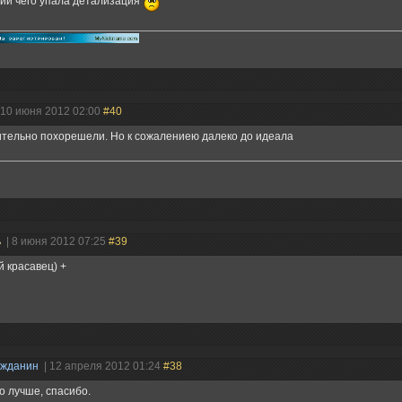
ии чего упала детализация
 10 июня 2012 02:00
#40
тельно похорешели. Но к сожалениею далеко до идеала
ь
| 8 июня 2012 07:25
#39
 красавец) +
ажданин
| 12 апреля 2012 01:24
#38
о лучше, спасибо.