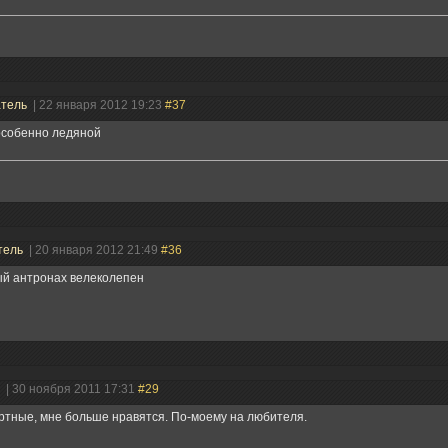
атель
| 22 января 2012 19:23
#37
особенно ледяной
тель
| 20 января 2012 21:49
#36
ый антронах велеколепен
н
| 30 ноября 2011 17:31
#29
тные, мне больше нравятся. По-моему на любителя.