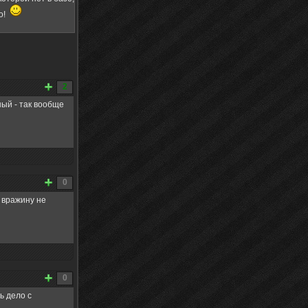
о!
2
ный - так вообще
0
ь вражину не
0
ь дело с