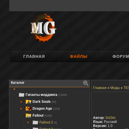
ГЛАВНАЯ
ФАЙЛЫ
ФОРУ
Каталог
Главная
»
Моды
»
TES
Гиганты моддинга
[13940]
Dark Souls
[90]
Dragon Age
[1115]
Fallout
[6188]
Автор:
3rd3m
Язык:
Русский
Fallout 2
[6]
Версия:
1.0