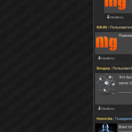
RiKiRi
|
Пользовате
Помоему
Вендер
|
Пользоват
Это был
около 1
Homicida
|
Граждан
Взял то