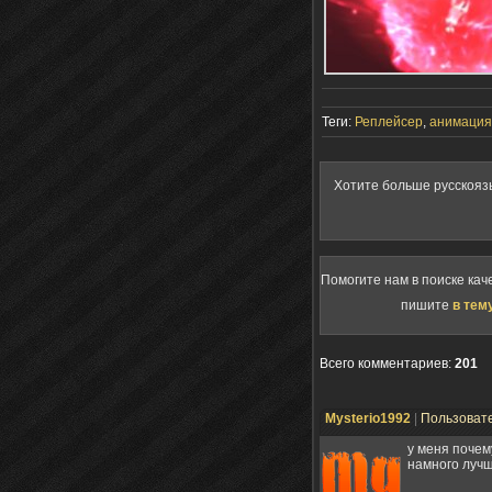
Теги:
Реплейсер
,
анимация
Хотите больше русскояз
Помогите нам в поиске кач
пишите
в тем
Всего комментариев
:
201
Mysterio1992
|
Пользоват
у меня почем
намного луч