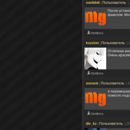
suelidok
|
Пользователь
|
После устано
факелом. Мож
kozzton
|
Пользователь
| 
Отличная ан
Очень красив
анхаев
|
Пользователь
| 
я перемешаю 
помогло подс
div_kz
|
Пользователь
| 2