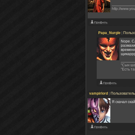
http://www.y
Papa_Nurgle
|
Польз
Nope. С
размахи
времени
щикаррр
"Сын ша
"Есть та
vampirlord
|
Пользовател
Я скачал ска