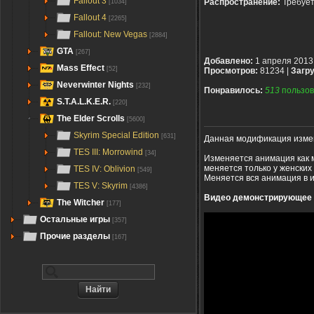
Fallout 3
Распространение:
Требуе
[1034]
Fallout 4
[2265]
Fallout: New Vegas
[2884]
GTA
[267]
Добавлено:
1 апреля 2013
Mass Effect
[52]
Просмотров:
81234 |
Загру
Neverwinter Nights
[232]
Понравилось:
513
пользов
S.T.A.L.K.E.R.
[220]
The Elder Scrolls
[5600]
Skyrim Special Edition
[631]
Данная модификация измен
TES III: Morrowind
[34]
Изменяется анимация как м
меняется только у женских
TES IV: Oblivion
[549]
Меняется вся анимация в иг
TES V: Skyrim
[4386]
Видео демонстрирующее 
The Witcher
[177]
Остальные игры
[357]
Прочие разделы
[167]