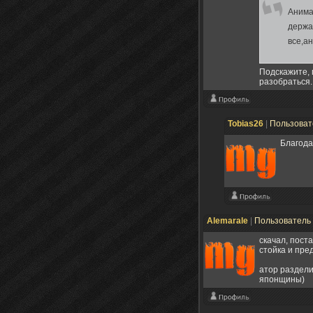
Анима
держа
все,а
Подскажите, 
разобраться.
Tobias26
|
Пользова
Благода
Alemarale
|
Пользователь
скачал, поста
стойка и пре
атор раздели
японщины)