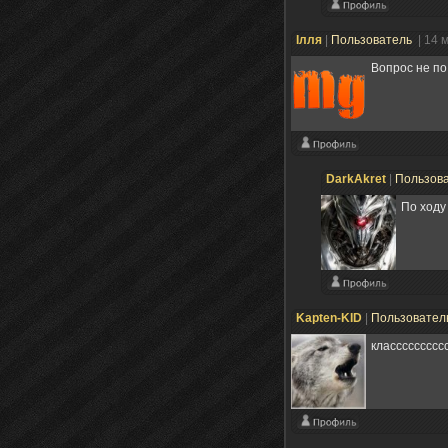
Ілля
|
Пользователь
| 14 
Вопрос не по
DarkAkret
|
Пользов
По ходу
Kapten-KID
|
Пользовател
классссссссс