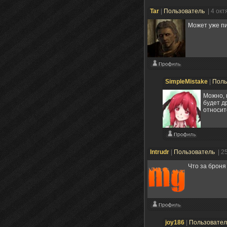
Tar
|
Пользователь
| 4 ок
Может уже пи
SimpleMistake
|
Поль
Можно, 
будет д
относит
Intrudr
|
Пользователь
| 2
Что за броня
joy186
|
Пользовате