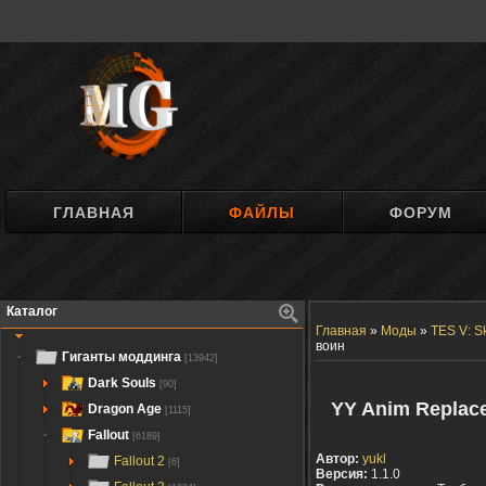
ГЛАВНАЯ
ФАЙЛЫ
ФОРУМ
Каталог
Главная
»
Моды
»
TES V: S
воин
Гиганты моддинга
[13942]
Dark Souls
[90]
YY Anim Replac
Dragon Age
[1115]
Fallout
[6189]
Автор:
yukl
Fallout 2
[6]
Версия:
1.1.0