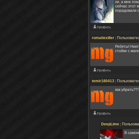
хи. а мне пок
сейчас этот 
порадовали о
romatiexiller
|
Пользовате
Ребяты! Никт
стойке с маги
temir180413
|
Пользовате
как убрать??
DeepLime
|
Пользов
В самом