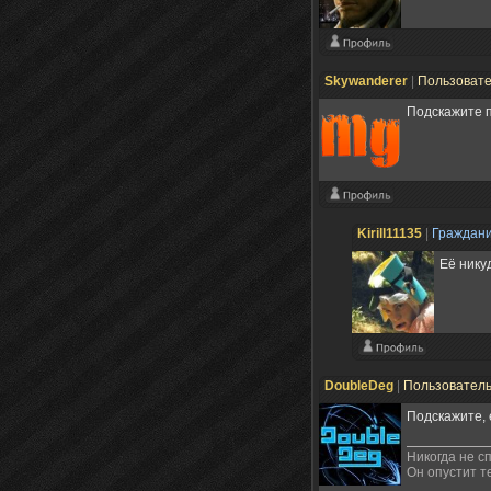
Skywanderer
|
Пользоват
Подскажите п
Kirill11135
|
Граждан
Её нику
DoubleDeg
|
Пользовател
Подскажите, 
Никогда не сп
Он опустит т