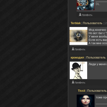
DL.
Terblak
|
Пользователь
| 
Мод конечно 
Но вот бег с
У меня вообщ
Если есть ва
А так мне ос
крокодил
|
Пользователь
Люди у меня 
Tissii
|
Пользовател
тоже пр