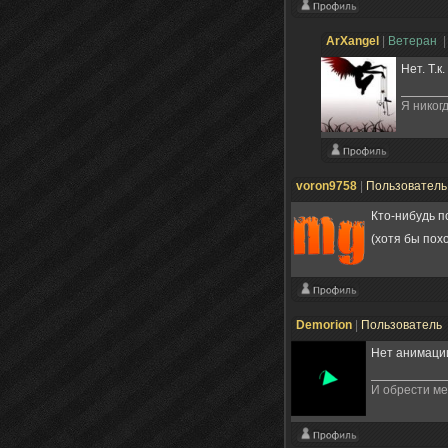
ArXangel
|
Ветеран
|
Нет. Т.к
Я никогд
voron9758
|
Пользовател
Кто-нибудь п
(хотя бы по
Demorion
|
Пользователь
Нет анимации
И обрести мен