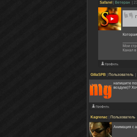
Safarel
|
Ветеран
| 2
Которая
Мои ст
Канал в
GiliaSPB
|
Пользователь
|
напишите пож
воздухе)? Хо
Kagrenac
|
Пользователь
Анимация с а