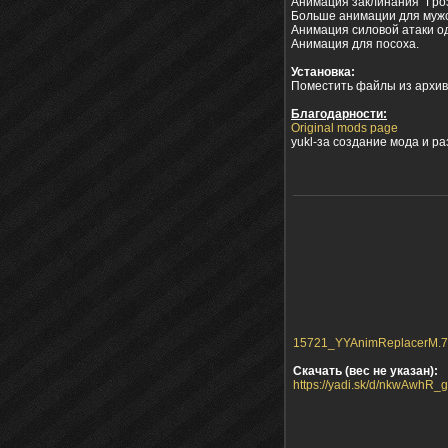
Анимация заклинания "Гро
Больше анимации для мужс
Анимация силовой атаки о
Анимация для посоха.
Установка:
Поместить файлы из архива
Благодарности:
Original mods page
yukl-за создание мода и р
15721_YYAnimReplacerM.7z 
Скачать (вес не указан):
https://yadi.sk/d/nkwAwhR