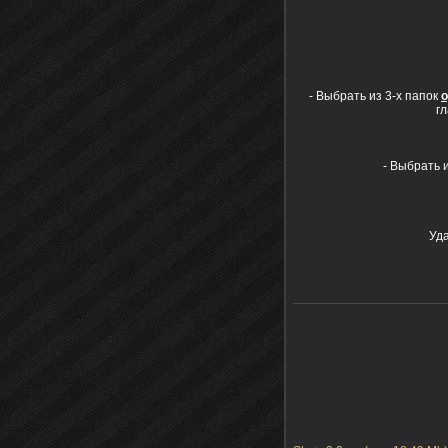
- Выбрать из 3-х папок
гл
- Выбрать 
Уда