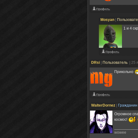
Mosyan
|
Пользоват
1 и 4 с
DRsi
|
Пользователь
| 25 
Прикольно
WalterDornez
|
Граждани
Огромное спа
космос!
wowee