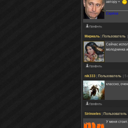
автору +
Серёга
Мириаль
|
Пользователь
Сейчас испол
молодчинка и
nik333
|
Пользователь
| 5
классно, оче
Sirinoeles
|
Пользователь
У меня стоит.