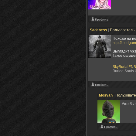
Sadeness
|
Пользователь
Похоже на не
http://modgam
Выглядит ужас
Такое ощущен
SkyBurialENB
Buried Souls
Mosyan
|
Пользоват
Уже был