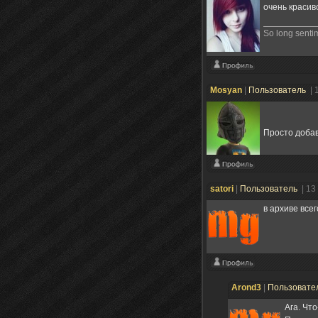
очень красив
So long sentim
Mosyan
|
Пользователь
| 
Просто добав
satori
|
Пользователь
| 13
в архиве всег
Arond3
|
Пользовате
Ага. Что