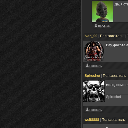
Да, я с
Ivan_00
|
Пользователь
| 
Вау,красота,
Spirochet
|
Пользователь
молодцом,не
Spirochet
wolf8888
|
Пользователь
|