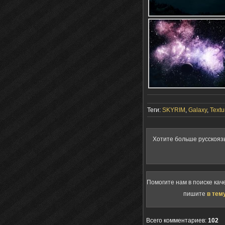
Теги:
SKYRIM
,
Galaxy
,
Textu
Хотите больше русскояз
Помогите нам в поиске кач
пишите
в тем
Всего комментариев
:
102