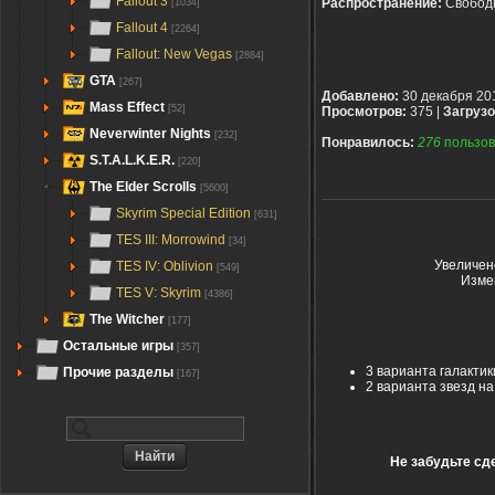
Fallout 3
Распространение:
Свобод
[1034]
Fallout 4
[2264]
Fallout: New Vegas
[2884]
GTA
[267]
Добавлено:
30 декабря 20
Mass Effect
[52]
Просмотров:
375 |
Загрузо
Neverwinter Nights
[232]
Понравилось:
276
пользов
S.T.A.L.K.E.R.
[220]
The Elder Scrolls
[5600]
Skyrim Special Edition
[631]
TES III: Morrowind
[34]
Увеличен
TES IV: Oblivion
[549]
Измен
TES V: Skyrim
[4386]
The Witcher
[177]
Остальные игры
[357]
3 варианта галактик
Прочие разделы
[167]
2 варианта звезд н
Не забудьте сд