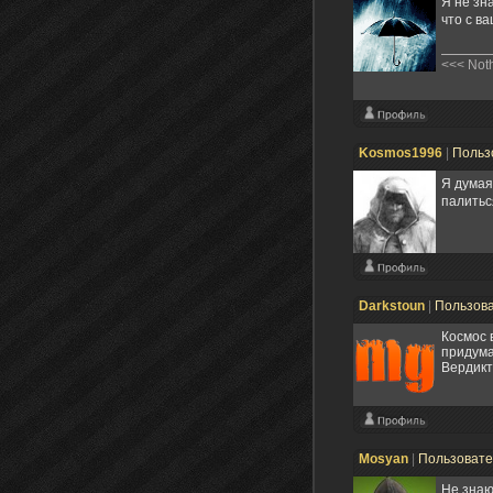
Я не зна
что с ва
<<< Noth
Kosmos1996
|
Польз
Я думая
палить
Darkstoun
|
Пользов
Космос 
придума
Вердикт
Mosyan
|
Пользоват
Не знаю