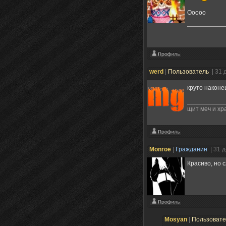
Ooooo
werd
|
Пользователь
| 31 
круто наконе
щит меч и хр
Monroe
|
Гражданин
| 31 
Красиво, но 
Mosyan
|
Пользоват