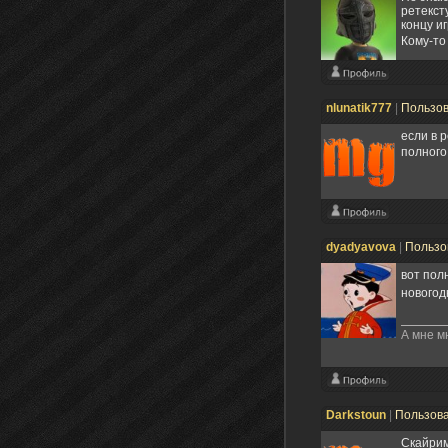
ретекст
концу и
Кому-то
nlunatik777
|
Пользо
если в 
полного
dyadyavova
|
Пользо
вот пол
новогод
А мне м
Darkstoun
|
Пользов
Скайрим