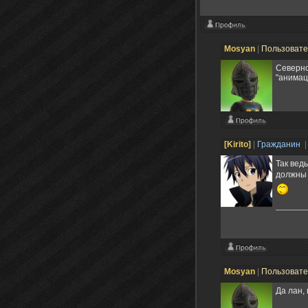
Mosyan
|
Пользоват
Северно
"анимац
[Kirito]
|
Гражданин
|
Так вед
должны 
Mosyan
|
Пользоват
Да лан,