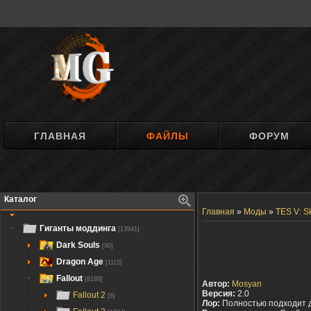
ГЛАВНАЯ
ФАЙЛЫ
ФОРУМ
Каталог
Главная
»
Моды
»
TES V: S
Гиганты моддинга
[13941]
Dark Souls
[90]
Dragon Age
[1115]
Fallout
[6188]
Автор:
Mosyan
Версия:
2.0
Fallout 2
[6]
Лор:
Полностью подходит 