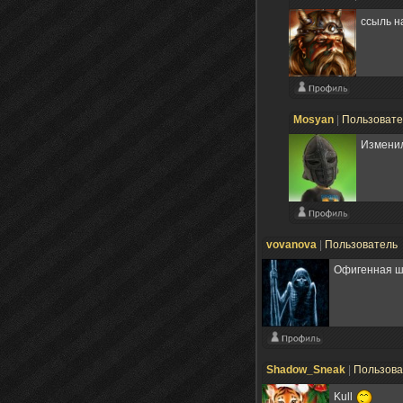
ссыль н
Mosyan
|
Пользоват
Изменил
vovanova
|
Пользователь
Офигенная шт
Shadow_Sneak
|
Пользов
Kull