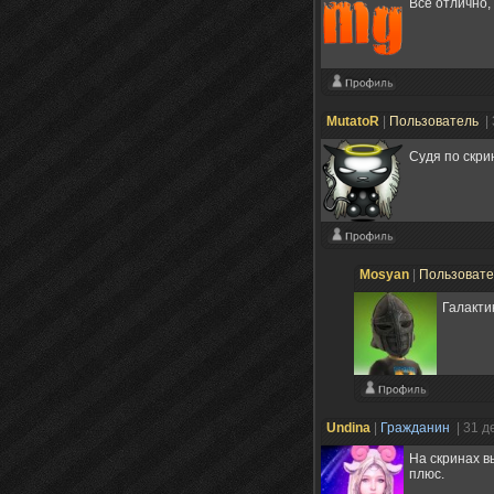
Все отлично,
MutatoR
|
Пользователь
|
Судя по скри
Mosyan
|
Пользоват
Галакти
Undina
|
Гражданин
| 31 д
На скринах в
плюс.