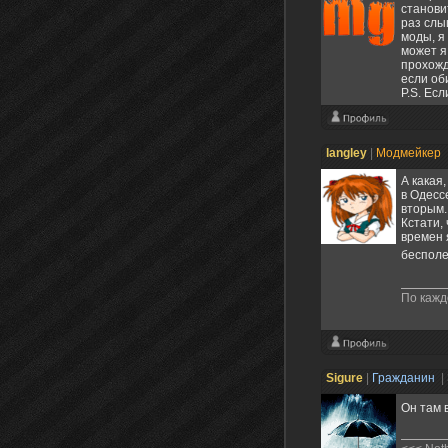
станови
раз слы
моды, я 
может я
прохожд
если об
P.S. Ес
langley
|
Модмейкер
А какая
в Одесс
вторым.
Кстати,
времен 
бесполе
По кажд
Sigure
|
Гражданин
|
Он там 