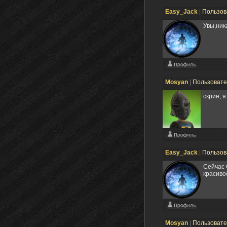
Easy_Jack
|
Пользов
Увы,ник
Mosyan
|
Пользоват
скрин, я
Easy_Jack
|
Пользов
Cейчас 
красиво
Mosyan
|
Пользоват