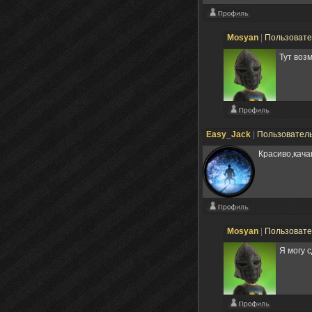
Mosyan
|
Пользоват
Тут воз
Easy_Jack
|
Пользовател
Красиво,кача
Mosyan
|
Пользоват
Я могу 