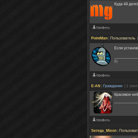
Куда 4й делс
PointMan
|
Пользователь
Если установ
8)
E-AN
|
Гражданин
| 1 сен
Красивое неб
Serega_Mixon
|
Пользова