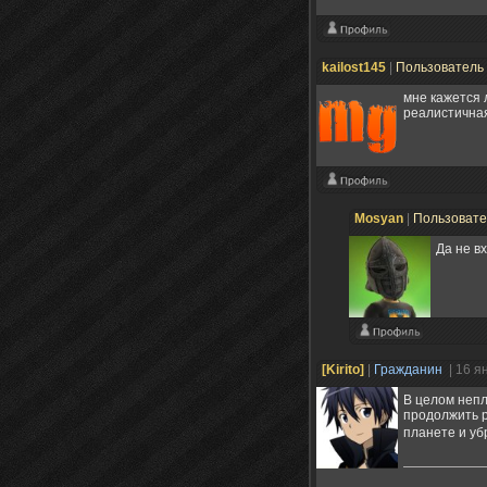
kailost145
|
Пользователь
мне кажется л
реалистична
Mosyan
|
Пользоват
Да не в
[Kirito]
|
Гражданин
| 16 я
В целом непл
продолжить р
планете и уб