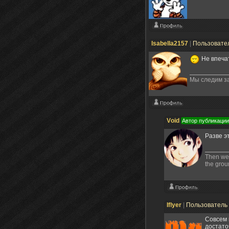
Isabella2157
|
Пользовате
Не впеча
Мы следим за
Vоid
Автор публикации
Разве э
Then we f
the groun
Iflyer
|
Пользователь
Совсем 
достато