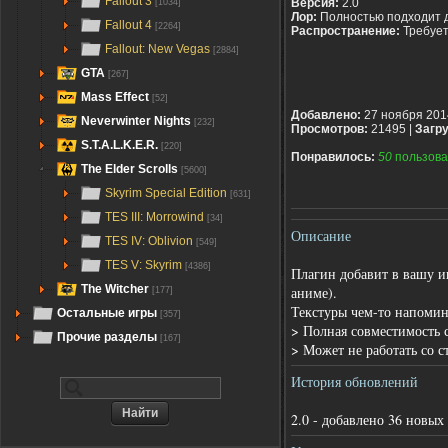
Fallout 3
Версия:
2.0
[1034]
Лор:
Полностью подходит 
Fallout 4
[2264]
Распространение:
Требуе
Fallout: New Vegas
[2884]
GTA
[267]
Mass Effect
[52]
Добавлено:
27 ноября 201
Neverwinter Nights
[232]
Просмотров:
21495 |
Загру
S.T.A.L.K.E.R.
[220]
Понравилось:
50
пользова
The Elder Scrolls
[5600]
Skyrim Special Edition
[631]
TES III: Morrowind
[34]
Описание
TES IV: Oblivion
[549]
TES V: Skyrim
[4386]
Плагин добавит в вашу иг
The Witcher
аниме).
[177]
Текстуры чем-то напомин
Остальные игры
[357]
> Полная совместимость
Прочие разделы
[167]
> Может не работать со 
История обновлений
2.0 - добавлено 36 новых 