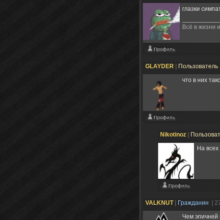
глазки симпа
Всё в жизни и
GLAYDER
|
Пользователь
что в них та
Nikotinoz
|
Пользова
На всех 
VALKNUT
|
Гражданин
| 2
Чем эпичней 