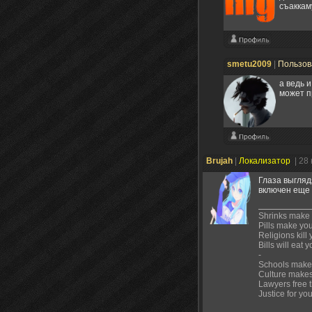
съаккам
smetu2009
|
Пользов
а ведь и
может п
Brujah
|
Локализатор
| 28
Глаза выгляд
включен еще 
Shrinks make
Pills make yo
Religions kill 
Bills will eat 
-
Schools make
Culture make
Lawyers free 
Justice for yo