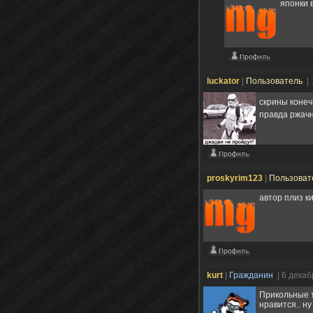
японки 
luckator
|
Пользователь
|
скрины коне
правда ржач
proskyrim123
|
Пользоват
автор плиз к
kurt
|
Гражданин
| 6 дека
Прикольные т
нравится.. ну