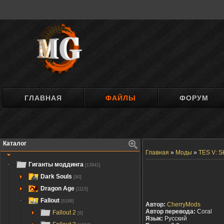
ГЛАВНАЯ
ФАЙЛЫ
ФОРУМ
Каталог
Главная
»
Моды
»
TES V: S
Гиганты моддинга
[13941]
Dark Souls
[90]
Dragon Age
[1115]
Fallout
[6188]
Автор:
CherryMods
Автор перевода:
Coral
Fallout 2
[6]
Язык:
Русский