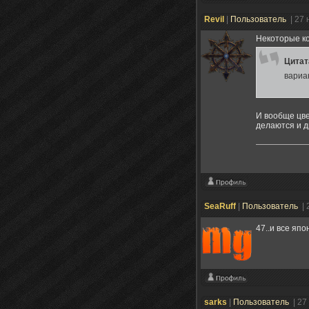
Revil
|
Пользователь
| 27
Некоторые ко
Цита
вариа
И вообще цве
делаются и др
SeaRuff
|
Пользователь
| 
47..и все яп
sarks
|
Пользователь
| 27