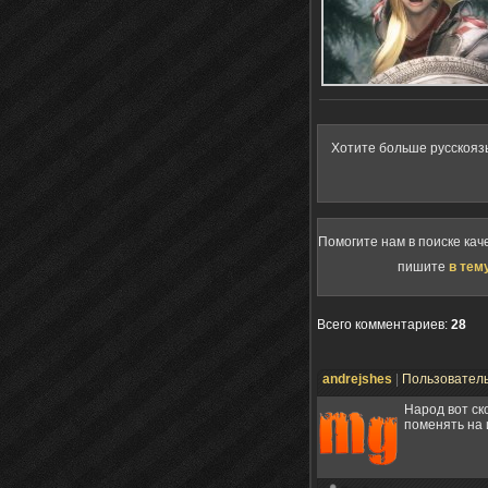
Хотите больше русскояз
Помогите нам в поиске кач
пишите
в тем
Всего комментариев
:
28
andrejshes
|
Пользовател
Народ вот ск
поменять на 