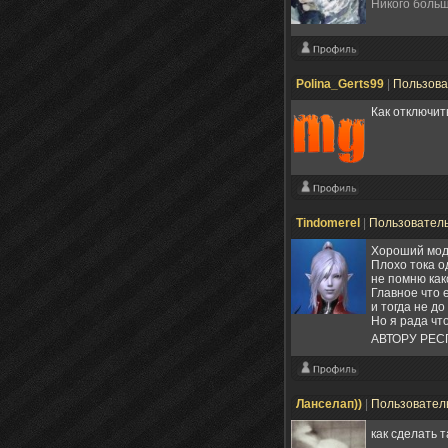
Никого больш
Polina_Gerts99
|
Пользов
Как отключит
Tindomerel
|
Пользовател
Хороший мод
Плохо тока о
не помню како
Главное что 
и тогда не до
Но я рада чт
АВТОРУ РЕ
Ланселап))
|
Пользовател
как сделать 