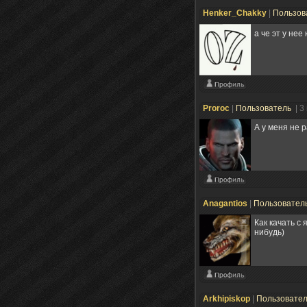
Henker_Chakky
|
Пользов
а че эт у нее
Proroc
|
Пользователь
| 3
А у меня не 
Anagantios
|
Пользовател
Как качать с 
нибудь)
Arkhipiskop
|
Пользовате