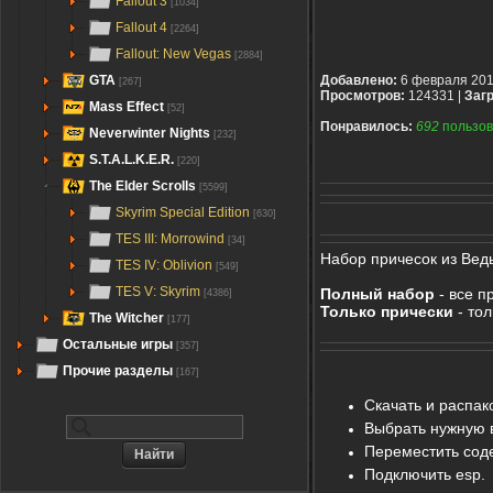
Fallout 3
[1034]
Fallout 4
[2264]
Fallout: New Vegas
[2884]
GTA
Добавлено:
6 февраля 20
[267]
Просмотров:
124331 |
Загр
Mass Effect
[52]
Понравилось:
692
пользов
Neverwinter Nights
[232]
S.T.A.L.K.E.R.
[220]
The Elder Scrolls
[5599]
Skyrim Special Edition
[630]
TES III: Morrowind
[34]
Набор причесок из Ведь
TES IV: Oblivion
[549]
TES V: Skyrim
Полный набор
- все пр
[4386]
Только прически
- тол
The Witcher
[177]
Остальные игры
[357]
Прочие разделы
[167]
Скачать и распак
Выбрать нужную 
Переместить соде
Подключить esp.