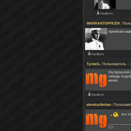
WARRANTOFFICER
|
Поль
причёски нав
ТулякЪ
|
Пользователь
| 
На прошлой в
нибудь подоб
качал.
abrekzelimhan
|
Пользова
это т
Ezi