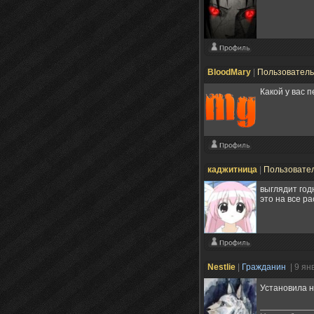
BloodMary
|
Пользовател
Какой у вас п
каджитница
|
Пользовате
выглядит год
это на все р
Nestlie
|
Гражданин
| 9 ян
Установила н