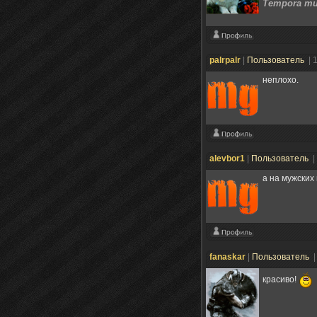
Tempora mut
palrpalr
|
Пользователь
| 
неплохо.
alevbor1
|
Пользователь
|
а на мужских
fanaskar
|
Пользователь
|
красиво!