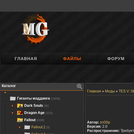
ГЛАВНАЯ
ФАЙЛЫ
ФОРУМ
Каталог
Главная
»
Моды
»
TES V: S
Гиганты моддинга
[13940]
Dark Souls
[90]
Dragon Age
[1115]
Fallout
[6188]
Автор:
zn00p
Версия:
2.0
Fallout 2
[6]
Распространение:
Требуе