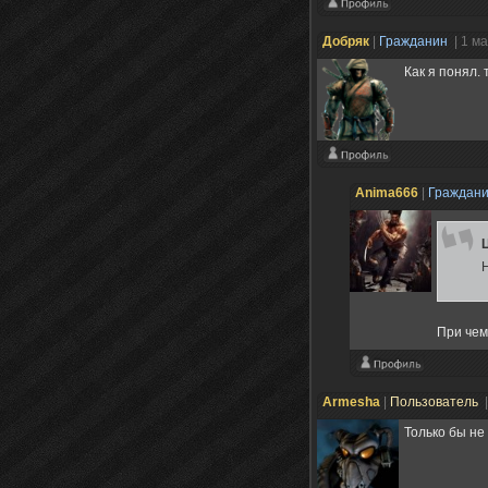
Добряк
|
Гражданин
| 1 м
Как я понял.
Anima666
|
Граждан
Н
При чем
Armesha
|
Пользователь
Только бы не