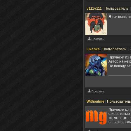
v111v111
|
Пользователь
|
Я так понял 
Likanka
|
Пользователь
| 
Причёски из 
Автор на некс
По поводу за
Withoutme
|
Пользовател
Прически кон
фиолетовые в
то, что этот
написано сам