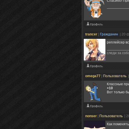
Спасибо! При
trancer
|
Гражданин
| 20 
реплейсер вс
следи за соб
omega77
|
Пользователь
Классные при
+10
Вот только б
nonser
|
Пользователь
| 2
Как поменять