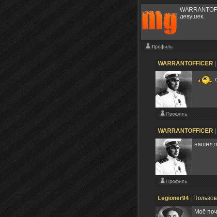
WARRANTOFFI
девушек.
WARRANTOFFICER
с
WARRANTOFFICER
нашёл,п
Legioner94
|
Пользов
Моё поч