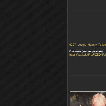
9297_Lovely_Hairstyl.7z (ве
Скачать (вес не указан):
https://yadi.sk/d/nzFlZEDN