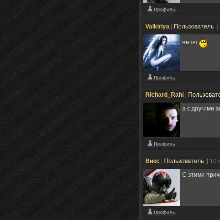
Valkiriya
|
Пользователь
|
не оч
Richard_Rahl
|
Пользоват
а с другими 
Викс
|
Пользователь
| 10
С этими прич