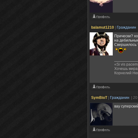
balamut1210
|
Гражданин
Прически? хо
на дебильны
Свершилось 
«Si vis pacem,
Хочешь мира 
Корнелий Не
SymBioT
|
Гражданин
| 2
вау суперски