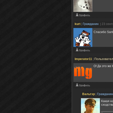
kurt
|
Гражданин
| 23 сен
Спасибо Sant
Imperator11
|
Пользовате
О! Да это же
Вальтэр
|
Граждани
Какая н
сходств