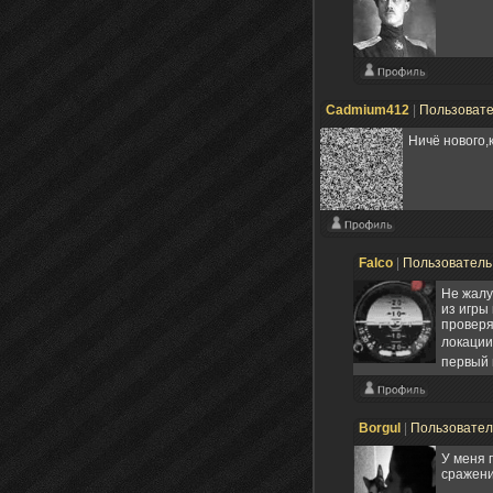
Cadmium412
|
Пользоват
Ничё нового,
Falco
|
Пользовател
Не жалу
из игры
проверя
локации 
первый 
Borgul
|
Пользовате
У меня 
сражени