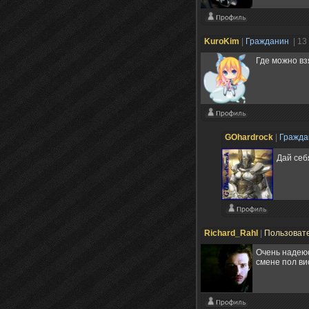
KuroKim
|
Гражданин
| 13
Где можно вз
GOhardrock
|
Гражд
Дай себ
Richard_Rahl
|
Пользоват
Очень надеюс
смене пол ви