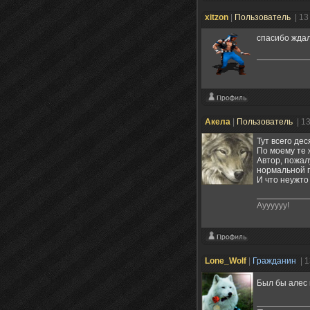
xitzon
|
Пользователь
| 13
спасибо ждал
Акела
|
Пользователь
| 1
Тут всего дес
По моему те 
Автор, пожал
нормальной п
И что неужто
Ауууууу!
Lone_Wolf
|
Гражданин
| 
Был бы алес 