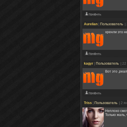
Aurelian
|
Пользователь
|
хренли это н
kagyr
|
Пользователь
| 22
Вот это ,реа
Triss
|
Пользователь
| 2 я
Неплохо смо
Только жаль, 