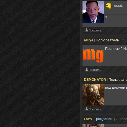
:good:
?
allilya
|
Пользователь
| 21
Прически? Не
DEMONATOR
|
Пользоват
под шлемом 
Facs
|
Гражданин
| 20 фе