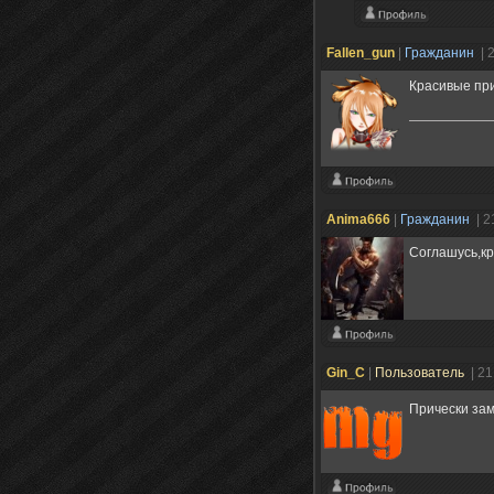
Fallen_gun
|
Гражданин
| 
Красивые при
Anima666
|
Гражданин
| 2
Соглашусь,к
Gin_C
|
Пользователь
| 2
Прически зам